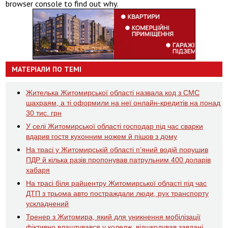
browser console to find out why.
МАТЕРІАЛИ ПО ТЕМІ
Жителька Житомирської області назвала код з СМС
шахраям, а ті оформили на неї онлайн-кредитів на понад
30 тис. грн
У селі Житомирської області господар під час сварки
вдарив гостя кухонним ножем й пішов з дому
На трасі у Житомирській області п’яний водій порушив
ПДР й кілька разів пропонував патрульним 400 доларів
хабаря
На трасі біля райцентру Житомирської області під час
ДТП з трьома авто постраждали люди, рух транспорту
ускладнений
Тренер з Житомира, який для уникнення мобілізації
фіктивно влаштувався у коледж, відшкодував завдані