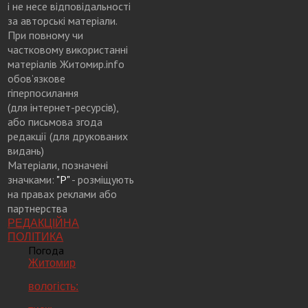
і не несе відповідальності
за авторські матеріали.
При повному чи
частковому використанні
матеріалів Житомир.info
обов’язкове
гіперпосилання
(для інтернет-ресурсів),
або письмова згода
редакції (для друкованих
видань)
Матеріали, позначені
значками:
"Р"
- розміщують
на правах реклами або
партнерства
РЕДАКЦІЙНА
ПОЛІТИКА
Погода
Житомир
вологість: