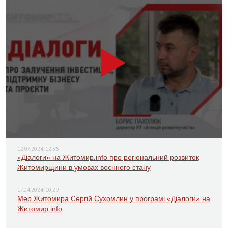
12.07.2024, 12:36
«Діалоги» на Житомир.info про регіональний розвиток
Житомирщини в умовах воєнного стану
17.04.2024, 10:29
Мер Житомира Сергій Сухомлин у програмі «Діалоги» на
Житомир.info