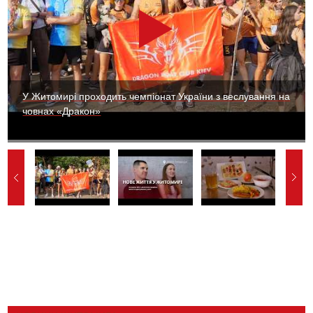
У Житомирі проходить чемпіонат України з веслування на
човнах «Дракон»