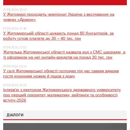
НОВИНИ ЖИТОМИРА
07.08.2026, 20:12
У Житомирі проходить чемпіонат України з веслування на
човнах «Дракон»
07.08.2026, 17:40
У Житомирській області шукають понад 80 бухгалтерів, за
роботу готові платити до 30 – 40 тис. грн
07.08.2026, 17:02
Жителька Житомирської області назвала код з СМС шахраям, а
ті оформили на неї онлайн-кредитів на понад 30 тис. грн
07.08.2026, 16:31
У селі Житомирської області господар під час сварки вдарив
гостя кухонним ножем й пішов з дому
07.08.2026, 15:36
Інтерв’ю з ректором Житомирського державного університету
про перший пріоритет, математику, рейтинги та особливості
вступу-2026
ДІАЛОГИ