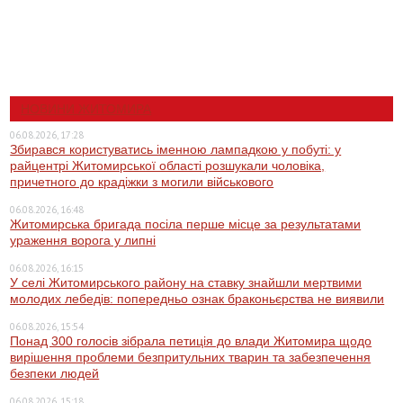
НОВИНИ ЖИТОМИРА
06.08.2026, 17:28
Збирався користуватись іменною лампадкою у побуті: у
райцентрі Житомирської області розшукали чоловіка,
причетного до крадіжки з могили військового
06.08.2026, 16:48
Житомирська бригада посіла перше місце за результатами
ураження ворога у липні
06.08.2026, 16:15
У селі Житомирського району на ставку знайшли мертвими
молодих лебедів: попередньо ознак браконьєрства не виявили
06.08.2026, 15:54
Понад 300 голосів зібрала петиція до влади Житомира щодо
вирішення проблеми безпритульних тварин та забезпечення
безпеки людей
06.08.2026, 15:18