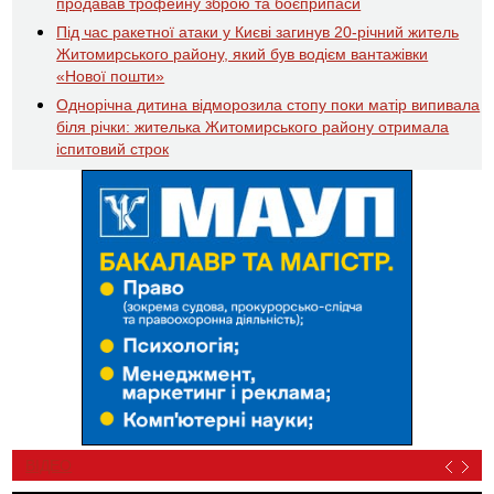
продавав трофейну зброю та боєприпаси
Під час ракетної атаки у Києві загинув 20-річний житель
Житомирського району, який був водієм вантажівки
«Нової пошти»
Однорічна дитина відморозила стопу поки матір випивала
біля річки: жителька Житомирського району отримала
іспитовий строк
ВІДЕО