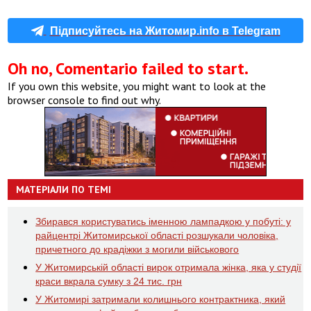
Підписуйтесь на Житомир.info в Telegram
Oh no, Comentario failed to start.
If you own this website, you might want to look at the
browser console to find out why.
МАТЕРІАЛИ ПО ТЕМІ
Збирався користуватись іменною лампадкою у побуті: у
райцентрі Житомирської області розшукали чоловіка,
причетного до крадіжки з могили військового
У Житомирській області вирок отримала жінка, яка у студії
краси вкрала сумку з 24 тис. грн
У Житомирі затримали колишнього контрактника, який