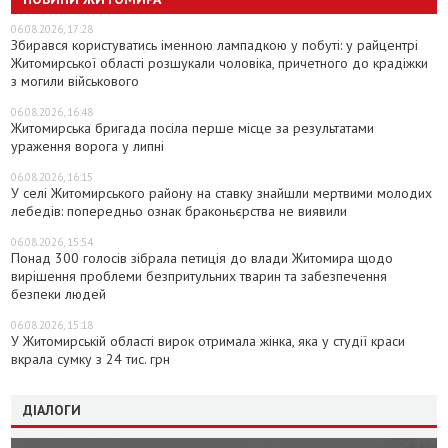
06.08.2026, 17:28
Збирався користуватись іменною лампадкою у побуті: у райцентрі
Житомирської області розшукали чоловіка, причетного до крадіжки
з могили військового
06.08.2026, 16:48
Житомирська бригада посіла перше місце за результатами
ураження ворога у липні
06.08.2026, 16:15
У селі Житомирського району на ставку знайшли мертвими молодих
лебедів: попередньо ознак браконьєрства не виявили
06.08.2026, 15:54
Понад 300 голосів зібрала петиція до влади Житомира щодо
вирішення проблеми безпритульних тварин та забезпечення
безпеки людей
06.08.2026, 15:18
У Житомирській області вирок отримала жінка, яка у студії краси
вкрала сумку з 24 тис. грн
ДІАЛОГИ