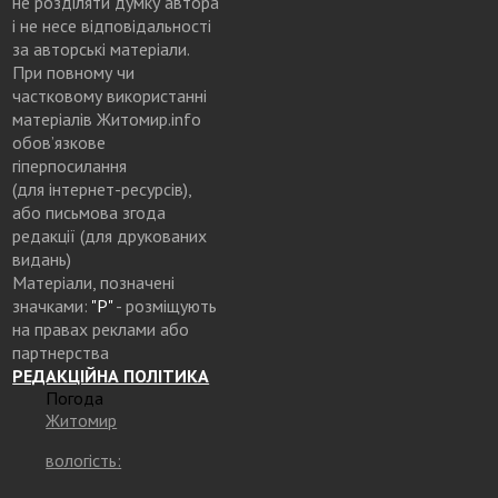
не розділяти думку автора
і не несе відповідальності
за авторські матеріали.
При повному чи
частковому використанні
матеріалів Житомир.info
обов’язкове
гіперпосилання
(для інтернет-ресурсів),
або письмова згода
редакції (для друкованих
видань)
Матеріали, позначені
значками:
"Р"
- розміщують
на правах реклами або
партнерства
РЕДАКЦІЙНА ПОЛІТИКА
Погода
Житомир
вологість: