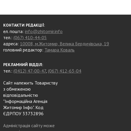
КОНТАКТИ РЕДАКЦІЇ:
ел. пошта:
info@zhitomir.info
тел.:
(067) 410-44-05
адреса:
10008, м.Житомир, Велика Бердичівська, 19
головний редактор:
Тамара Коваль
РЕКЛАМНИЙ ВІДДІЛ:
тел.:
(0412) 47-00-47
,
(067) 412-63-04
Сайт належить Товариству
з обмеженою
відповідальністю
"Інформаційна Агенція
Житомир Інфо". Код
ЄДРПОУ 33732896
Адміністрація сайту може