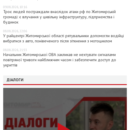
09.08.2026, 10:16
Троє людей постраждали внаслідок атаки рф по Житомирській
громаді: є влучання у цивільну інфраструктуру, підприємства і
будинок
08.08.2026, 22:06
У райцентрі Житомирської області рятувальники допомогли водійці
вибратися з авто, понівеченого після зіткнення з мотоциклом
08.08.2026, 21:53
Начальник Житомирської ОВА закликав не нехтувати сигналами
повітряної тривоги найближчим часом і забезпечити доступ до
укриттів
ДІАЛОГИ