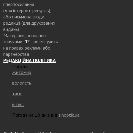
гіперпосилання
(для інтернет-ресурсів),
або письмова згода
редакції (для друкованих
видань)
Матеріали, позначені
значками:
"Р"
- розміщують
на правах реклами або
партнерства
РЕДАКЦІЙНА ПОЛІТИКА
Погода
Житомир
вологість:
тиск:
вітер:
Погода на 10 днів від
sinoptik.ua