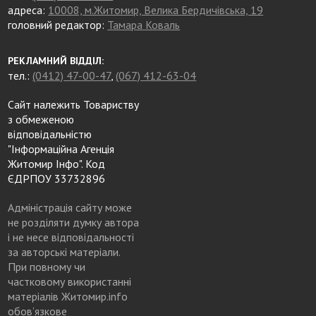
адреса:
10008, м.Житомир, Велика Бердичівська, 19
головний редактор:
Тамара Коваль
РЕКЛАМНИЙ ВІДДІЛ:
тел.:
(0412) 47-00-47
,
(067) 412-63-04
Сайт належить Товариству
з обмеженою
відповідальністю
"Інформаційна Агенція
Житомир Інфо". Код
ЄДРПОУ 33732896
Адміністрація сайту може
не розділяти думку автора
і не несе відповідальності
за авторські матеріали.
При повному чи
частковому використанні
матеріалів Житомир.info
обов’язкове