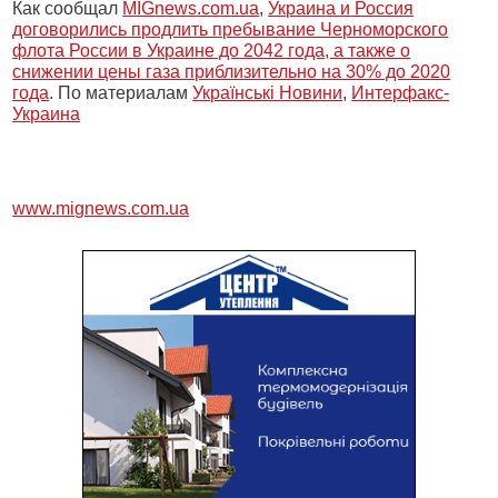
Как сообщал
MIGnews.com.ua
,
Украина и Россия
договорились продлить пребывание Черноморского
флота России в Украине до 2042 года, а также о
снижении цены газа приблизительно на 30% до 2020
года
. По материалам
Українські Новини
,
Интерфакс-
Украина
www.mignews.com.ua