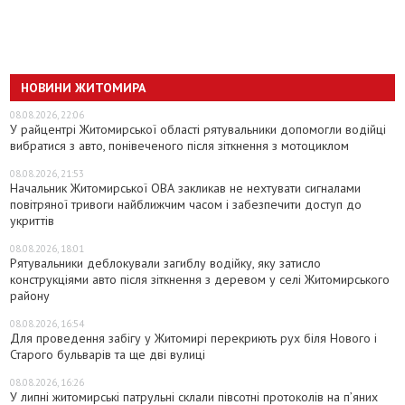
НОВИНИ ЖИТОМИРА
08.08.2026, 22:06
У райцентрі Житомирської області рятувальники допомогли водійці
вибратися з авто, понівеченого після зіткнення з мотоциклом
08.08.2026, 21:53
Начальник Житомирської ОВА закликав не нехтувати сигналами
повітряної тривоги найближчим часом і забезпечити доступ до
укриттів
08.08.2026, 18:01
Рятувальники деблокували загиблу водійку, яку затисло
конструкціями авто після зіткнення з деревом у селі Житомирського
району
08.08.2026, 16:54
Для проведення забігу у Житомирі перекриють рух біля Нового і
Старого бульварів та ще дві вулиці
08.08.2026, 16:26
У липні житомирські патрульні склали півсотні протоколів на пʼяних