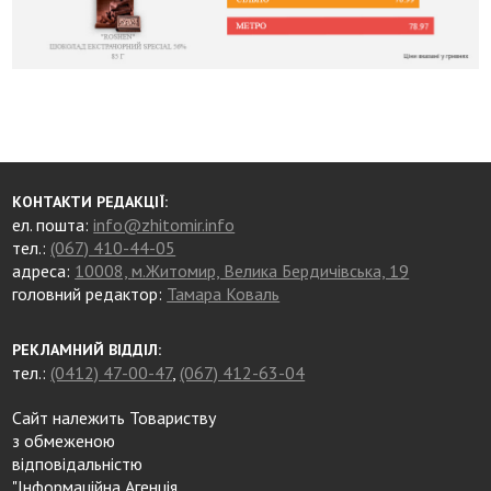
КОНТАКТИ РЕДАКЦІЇ:
ел. пошта:
info@zhitomir.info
тел.:
(067) 410-44-05
адреса:
10008, м.Житомир, Велика Бердичівська, 19
головний редактор:
Тамара Коваль
РЕКЛАМНИЙ ВІДДІЛ:
тел.:
(0412) 47-00-47
,
(067) 412-63-04
Сайт належить Товариству
з обмеженою
відповідальністю
"Інформаційна Агенція