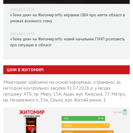
13.05.2022, 13:25
«Тема дня» на Житомир.info: керівник ОВА про життя області в
умовах воєнного стану
29.04.2022, 10:59
«Тема дня» на Житомир.info: новий начальник ГУНП розповість
про ситуацію в області
ЦІНИ В ЖИТОМИРІ
Моніторинг здійснено на основі інформації, отриманої за
методом контрольної закупки 31.07.2026 р. у місцях
продажу: АТБ, пр. Миру, 15А, Ашан, вул. Київська, 77, Метро,
пр. Незалежності, 55в, Сільпо, вул. Житній ринок, 1