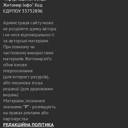
Житомир Інфо". Код
ЄДРПОУ 33732896
Адміністрація сайту може
не розділяти думку автора
і не несе відповідальності
за авторські матеріали.
При повному чи
частковому використанні
матеріалів Житомир.info
обов’язкове
гіперпосилання
(для інтернет-ресурсів),
або письмова згода
редакції (для друкованих
видань)
Матеріали, позначені
значками:
"Р"
- розміщують
на правах реклами або
партнерства
РЕДАКЦІЙНА ПОЛІТИКА