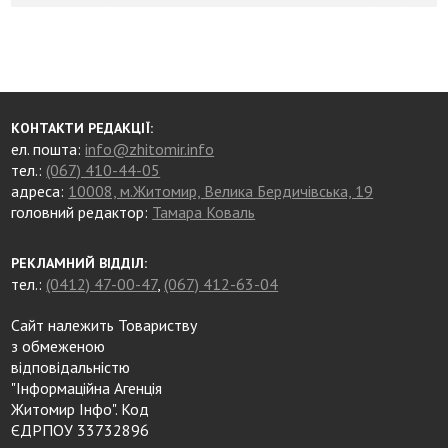
КОНТАКТИ РЕДАКЦІЇ:
ел. пошта:
info@zhitomir.info
тел.:
(067) 410-44-05
адреса:
10008, м.Житомир, Велика Бердичівська, 19
головний редактор:
Тамара Коваль
РЕКЛАМНИЙ ВІДДІЛ:
тел.:
(0412) 47-00-47
,
(067) 412-63-04
Сайт належить Товариству
з обмеженою
відповідальністю
"Інформаційна Агенція
Житомир Інфо". Код
ЄДРПОУ 33732896