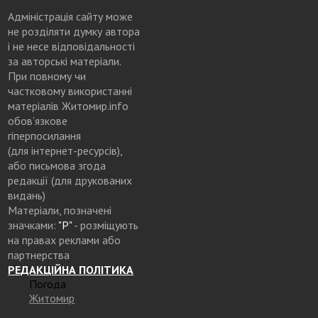
Адміністрація сайту може
не розділяти думку автора
і не несе відповідальності
за авторські матеріали.
При повному чи
частковому використанні
матеріалів Житомир.info
обов’язкове
гіперпосилання
(для інтернет-ресурсів),
або письмова згода
редакції (для друкованих
видань)
Матеріали, позначені
значками:
"Р"
- розміщують
на правах реклами або
партнерства
РЕДАКЦІЙНА ПОЛІТИКА
Погода
Житомир