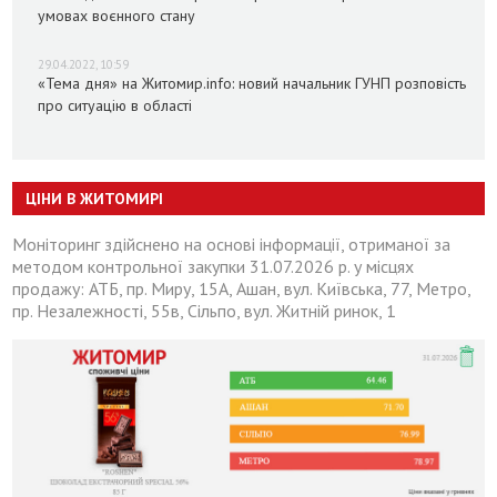
умовах воєнного стану
29.04.2022, 10:59
«Тема дня» на Житомир.info: новий начальник ГУНП розповість
про ситуацію в області
ЦІНИ В ЖИТОМИРІ
Моніторинг здійснено на основі інформації, отриманої за
методом контрольної закупки 31.07.2026 р. у місцях
продажу: АТБ, пр. Миру, 15А, Ашан, вул. Київська, 77, Метро,
пр. Незалежності, 55в, Сільпо, вул. Житній ринок, 1