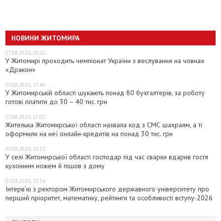
НОВИНИ ЖИТОМИРА
07.08.2026, 20:12
У Житомирі проходить чемпіонат України з веслування на човнах
«Дракон»
07.08.2026, 17:40
У Житомирській області шукають понад 80 бухгалтерів, за роботу
готові платити до 30 – 40 тис. грн
07.08.2026, 17:02
Жителька Житомирської області назвала код з СМС шахраям, а ті
оформили на неї онлайн-кредитів на понад 30 тис. грн
07.08.2026, 16:31
У селі Житомирської області господар під час сварки вдарив гостя
кухонним ножем й пішов з дому
07.08.2026, 15:36
Інтерв’ю з ректором Житомирського державного університету про
перший пріоритет, математику, рейтинги та особливості вступу-2026