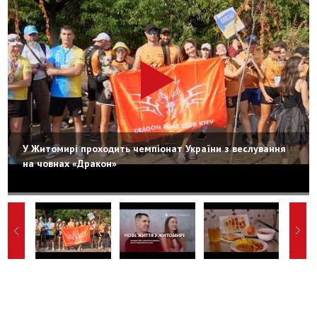
У Житомирі проходить чемпіонат України з веслування
на човнах «Дракон»