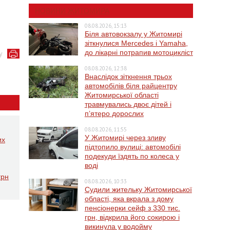
НОВИНИ ЖИТОМИРА
08.08.2026, 15:13
Біля автовокзалу у Житомирі
зіткнулися Mercedes і Yamaha,
до лікарні потрапив мотоцикліст
у
08.08.2026, 12:38
Внаслідок зіткнення трьох
автомобілів біля райцентру
Житомирської області
травмувались двоє дітей і
пʼятеро дорослих
08.08.2026, 11:55
У Житомирі через зливу
их
підтопило вулиці: автомобілі
подекуди їздять по колеса у
воді
грн
08.08.2026, 10:33
Судили жительку Житомирської
області, яка вкрала з дому
пенсіонерки сейф з 330 тис.
грн, відкрила його сокирою і
викинула у водойму