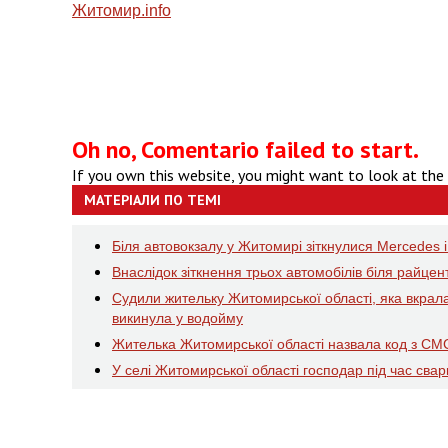
Житомир.
info
Oh no, Comentario failed to start.
If you own this website, you might want to look at the
МАТЕРІАЛИ ПО ТЕМІ
Біля автовокзалу у Житомирі зіткнулися Mercedes і
Внаслідок зіткнення трьох автомобілів біля райцен
Судили жительку Житомирської області, яка вкрала 
викинула у водойму
Жителька Житомирської області назвала код з СМС
У селі Житомирської області господар під час сва