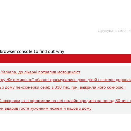
Друкувати сторінк
 browser console to find out why.
 Yamaha, до лікарні потрапив мотоцикліст
тру Житомирської області травмувались двоє дітей і пʼятеро доросл
з дому пенсіонерки сейф з 330 тис. грн, відкрила його сокирою і
 шахраям, а ті оформили на неї онлайн-кредитів на понад 30 тис. 
рки вдарив гостя кухонним ножем й пішов з дому