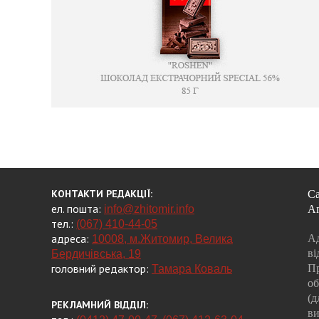
КОНТАКТИ РЕДАКЦІЇ:
Са
ел. пошта:
info@zhitomir.info
А
тел.:
(067) 410-44-05
адреса:
Ад
10008, м.Житомир, Велика
ві
Бердичівська, 19
головний редактор:
Пр
Тамара Коваль
об
(д
РЕКЛАМНИЙ ВІДДІЛ:
ви