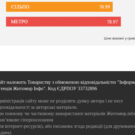
йт належить Товариству з обмеженою відповідальністю "Інформ
генція Житомир Інфо". Код ЄДРПОУ 33732896
міністрація сайту може не розділяти думку автора і не несе
дповідальності за авторські матеріали.
и повному чи частковому використанні матеріалів Житомир.info
ов’язкове гіперпосилання
ля інтернет-ресурсів), або письмова згода редакції (для друкован
дань)