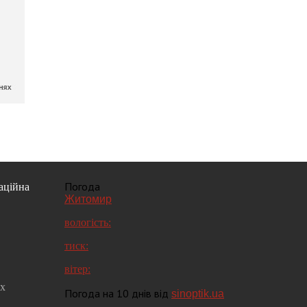
Погода
аційна
Житомир
вологість:
тиск:
вітер:
их
Погода на 10 днів від
sinoptik.ua