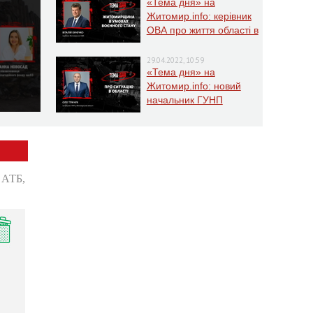
«Тема дня» на
Житомир.info: керівник
ОВА про життя області в
умовах воєнного стану
29.04.2022, 10:59
«Тема дня» на
Житомир.info: новий
начальник ГУНП
розповість про ситуацію
в області
: АТБ,