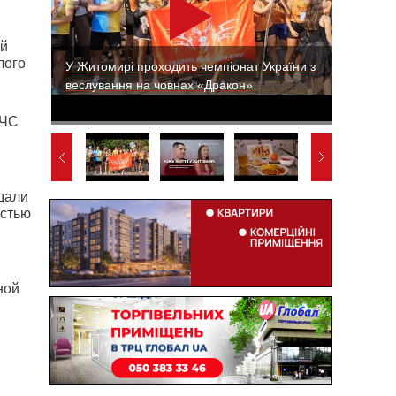
ой
лого
У Житомирі проходить чемпіонат України з
веслування на човнах «Дракон»
МЧС
дали
остью
ной