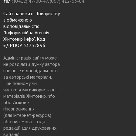
тел.:
(0412) 47-00-47
,
(067) 412-63-04
Сайт належить Товариству
з обмеженою
відповідальністю
"Інформаційна Агенція
Житомир Інфо". Код
ЄДРПОУ 33732896
Адміністрація сайту може
не розділяти думку автора
і не несе відповідальності
за авторські матеріали.
При повному чи
частковому використанні
матеріалів Житомир.info
обов’язкове
гіперпосилання
(для інтернет-ресурсів),
або письмова згода
редакції (для друкованих
видань)