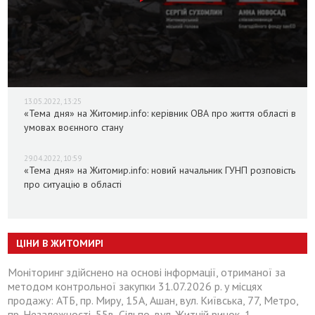
13.05.2022, 13:25
«Тема дня» на Житомир.info: керівник ОВА про життя області в
умовах воєнного стану
29.04.2022, 10:59
«Тема дня» на Житомир.info: новий начальник ГУНП розповість
про ситуацію в області
ЦІНИ В ЖИТОМИРІ
Моніторинг здійснено на основі інформації, отриманої за
методом контрольної закупки 31.07.2026 р. у місцях
продажу: АТБ, пр. Миру, 15А, Ашан, вул. Київська, 77, Метро,
пр. Незалежності, 55в, Сільпо, вул. Житній ринок, 1