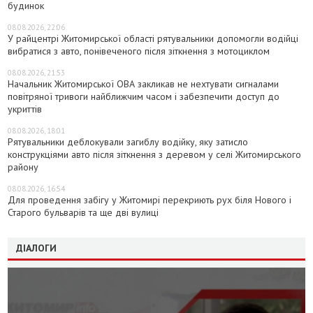
будинок
08.08.2026, 22:06
У райцентрі Житомирської області рятувальники допомогли водійці
вибратися з авто, понівеченого після зіткнення з мотоциклом
08.08.2026, 21:53
Начальник Житомирської ОВА закликав не нехтувати сигналами
повітряної тривоги найближчим часом і забезпечити доступ до
укриттів
08.08.2026, 18:01
Рятувальники деблокували загиблу водійку, яку затисло
конструкціями авто після зіткнення з деревом у селі Житомирського
району
08.08.2026, 16:54
Для проведення забігу у Житомирі перекриють рух біля Нового і
Старого бульварів та ще дві вулиці
ДІАЛОГИ