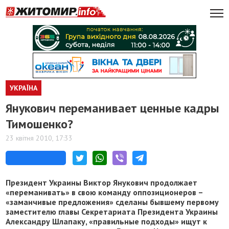
УКРАЇНА
Янукович переманивает ценные кадры
Тимошенко?
23 квітня 2010, 17:33
Президент Украины Виктор Янукович продолжает
«переманивать» в свою команду оппозиционеров –
«заманчивые предложения» сделаны бывшему первому
заместителю главы Секретариата Президента Украины
Александру Шлапаку, «правильные подходы» ищут к