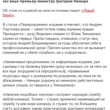
экс-вице-премьер-министру Григорию Немыре
.
Об этом со ссылкой на свои источники пишет
«Левый
берег»
..
В статье «Перерождение» издание отмечает, что Андрея
Портнова (ныне – заместитель главы Администрации
Президента – ред.) Янукович сманил от Юлии Тимошенко
одним из первых. Прельстившись, очевидно, статус-кво,
которое Андрей Владимирович за годы обеспечил себе в
профессиональной среде. Причем качество его не вызывает
сомнений ни у «бело-голубых», ни у «сердечных».
«Заманчивые предложения, по информации издания, уже
сделаны г-ну Шлапаку (причем сразу несколько, из-за чего он
все еще затрудняется определиться); «правильные
подходы» ищут к донецкому по рождению, но пока не по
убеждению – Немыре (одному из немногих действительно
ценных спецов, оставшихся у Тимошенко)».
«Наличие подобных «мозгов» сослужит хорошую службу
любой команде. Точнее – стране, временно нанимающей на
службу ту или иную команду. А стране-то, по большему
счету, все равно, какую политическую доктрину исповедуют