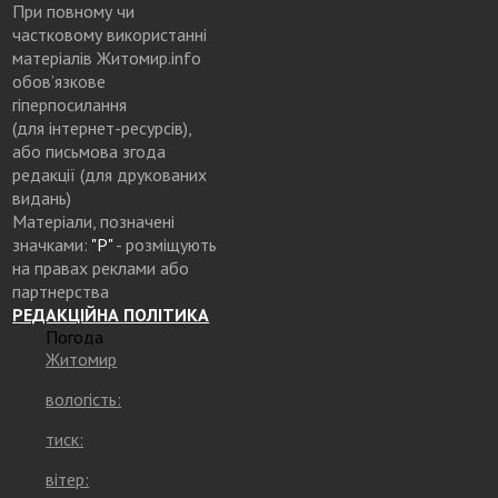
При повному чи
частковому використанні
матеріалів Житомир.info
обов’язкове
гіперпосилання
(для інтернет-ресурсів),
або письмова згода
редакції (для друкованих
видань)
Матеріали, позначені
значками:
"Р"
- розміщують
на правах реклами або
партнерства
РЕДАКЦІЙНА ПОЛІТИКА
Погода
Житомир
вологість:
тиск:
вітер: