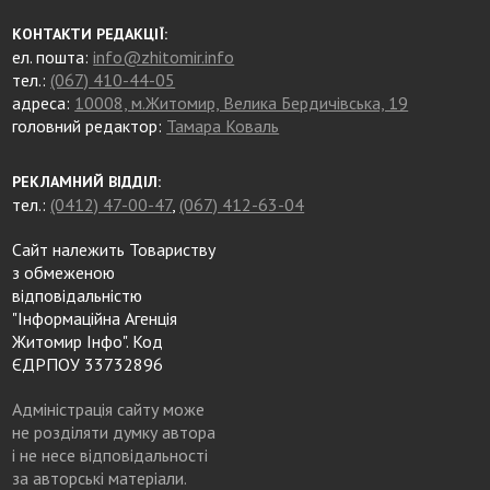
КОНТАКТИ РЕДАКЦІЇ:
ел. пошта:
info@zhitomir.info
тел.:
(067) 410-44-05
адреса:
10008, м.Житомир, Велика Бердичівська, 19
головний редактор:
Тамара Коваль
РЕКЛАМНИЙ ВІДДІЛ:
тел.:
(0412) 47-00-47
,
(067) 412-63-04
Сайт належить Товариству
з обмеженою
відповідальністю
"Інформаційна Агенція
Житомир Інфо". Код
ЄДРПОУ 33732896
Адміністрація сайту може
не розділяти думку автора
і не несе відповідальності
за авторські матеріали.