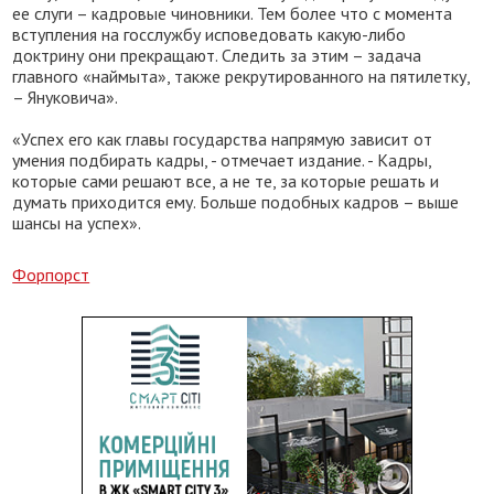
ее слуги – кадровые чиновники. Тем более что с момента
вступления на госслужбу исповедовать какую-либо
доктрину они прекращают. Следить за этим – задача
главного «наймыта», также рекрутированного на пятилетку,
– Януковича».
«Успех его как главы государства напрямую зависит от
умения подбирать кадры, - отмечает издание. - Кадры,
которые сами решают все, а не те, за которые решать и
думать приходится ему. Больше подобных кадров – выше
шансы на успех».
Форпорст