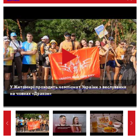
У Житомирі проходить чемпіонат України з веслування
на човнах «Дракон»