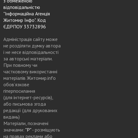
з обмеженою
відповідальністю
"Інформаційна Агенція
Житомир Інфо". Код
ЄДРПОУ 33732896
Адміністрація сайту може
не розділяти думку автора
і не несе відповідальності
за авторські матеріали.
При повному чи
частковому використанні
матеріалів Житомир.info
обов’язкове
гіперпосилання
(для інтернет-ресурсів),
або письмова згода
редакції (для друкованих
видань)
Матеріали, позначені
значками:
"Р"
- розміщують
на правах реклами або