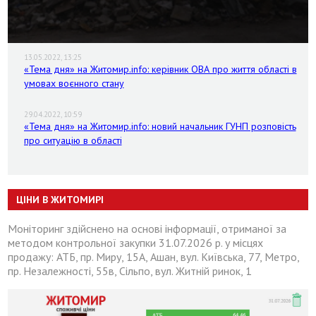
13.05.2022, 13:25
«Тема дня» на Житомир.info: керівник ОВА про життя області в
умовах воєнного стану
29.04.2022, 10:59
«Тема дня» на Житомир.info: новий начальник ГУНП розповість
про ситуацію в області
ЦІНИ В ЖИТОМИРІ
Моніторинг здійснено на основі інформації, отриманої за
методом контрольної закупки 31.07.2026 р. у місцях
продажу: АТБ, пр. Миру, 15А, Ашан, вул. Київська, 77, Метро,
пр. Незалежності, 55в, Сільпо, вул. Житній ринок, 1