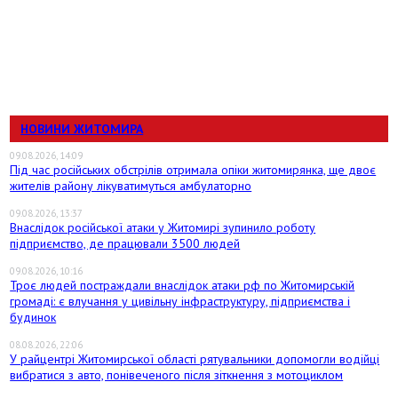
НОВИНИ ЖИТОМИРА
09.08.2026, 14:09
Під час російських обстрілів отримала опіки житомирянка, ще двоє
жителів району лікуватимуться амбулаторно
09.08.2026, 13:37
Внаслідок російської атаки у Житомирі зупинило роботу
підприємство, де працювали 3500 людей
09.08.2026, 10:16
Троє людей постраждали внаслідок атаки рф по Житомирській
громаді: є влучання у цивільну інфраструктуру, підприємства і
будинок
08.08.2026, 22:06
У райцентрі Житомирської області рятувальники допомогли водійці
вибратися з авто, понівеченого після зіткнення з мотоциклом