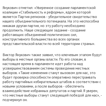
Янукович отметил: «Уверенное создание парламентской
коалиции «Стабильность и реформы», ядром которой
является Партия регионов - убедительное свидетельство
нашего объединительного потенциала. На это неспособна
никакая другая партия, но эту работу необходимо
продолжить. Наше следующее задание - создание
работающих объединений политических сил,
конструктивного большинства во всех органах
представительской власти по всей территории страны».
Виктор Янукович также заявил, что ключевым этапом будут
выборы в местные органы власти. По его словам, в
настоящее время в парламенте идет работа над
усовершенствованием системы проведения местных
выборов. «Такие изменения станут вызовом для нас, это
будет проверка способности оперативно перестраивать
работу партийных избирательных штабов в соответствии с
новыми условиями, а после выборов - обеспечить
взаимодействие избранных депутатов и партий. Я уверен,
что местные выборы станут следующей победой для нас», -
подчеркнул он.