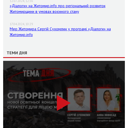
12.07.2024, 12:36
«Діалоги» на Житомир.info про регіональний розвиток
Житомирщини в умовах воєнного стану
17.04.2024, 10:29
Мер Житомира Сергій Сухомлин у програмі «Діалоги» на
Житомир.info
ТЕМИ ДНЯ