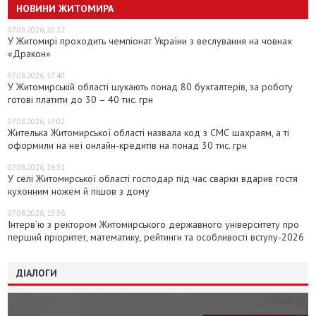
НОВИНИ ЖИТОМИРА
07.08.2026, 20:12
У Житомирі проходить чемпіонат України з веслування на човнах
«Дракон»
07.08.2026, 17:40
У Житомирській області шукають понад 80 бухгалтерів, за роботу
готові платити до 30 – 40 тис. грн
07.08.2026, 17:02
Жителька Житомирської області назвала код з СМС шахраям, а ті
оформили на неї онлайн-кредитів на понад 30 тис. грн
07.08.2026, 16:31
У селі Житомирської області господар під час сварки вдарив гостя
кухонним ножем й пішов з дому
07.08.2026, 15:36
Інтерв’ю з ректором Житомирського державного університету про
перший пріоритет, математику, рейтинги та особливості вступу-2026
ДІАЛОГИ