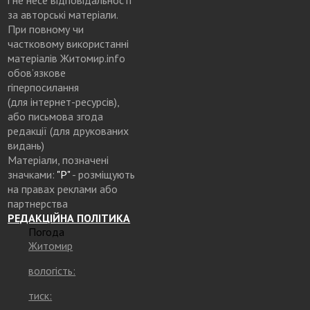
за авторські матеріали.
При повному чи
частковому використанні
матеріалів Житомир.info
обов’язкове
гіперпосилання
(для інтернет-ресурсів),
або письмова згода
редакції (для друкованих
видань)
Матеріали, позначені
значками:
"Р"
- розміщують
на правах реклами або
партнерства
РЕДАКЦІЙНА ПОЛІТИКА
Погода
Житомир
вологість:
тиск: