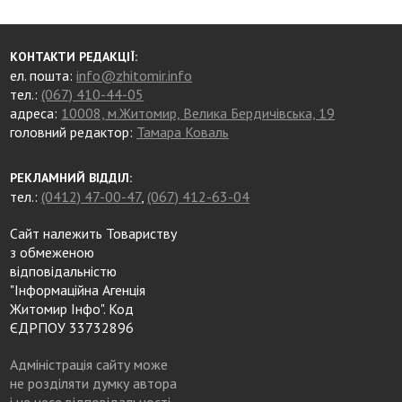
КОНТАКТИ РЕДАКЦІЇ:
ел. пошта:
info@zhitomir.info
тел.:
(067) 410-44-05
адреса:
10008, м.Житомир, Велика Бердичівська, 19
головний редактор:
Тамара Коваль
РЕКЛАМНИЙ ВІДДІЛ:
тел.:
(0412) 47-00-47
,
(067) 412-63-04
Сайт належить Товариству
з обмеженою
відповідальністю
"Інформаційна Агенція
Житомир Інфо". Код
ЄДРПОУ 33732896
Адміністрація сайту може
не розділяти думку автора
і не несе відповідальності