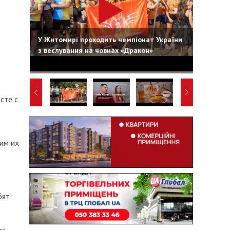
У Житомирі проходить чемпіонат України
з веслування на човнах «Дракон»
сте с
им их
бят