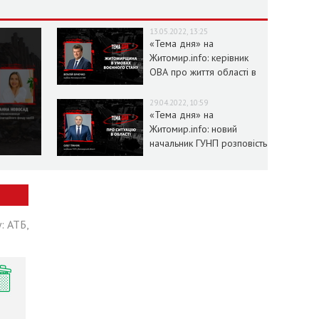
13.05.2022, 13:25
«Тема дня» на
Житомир.info: керівник
ОВА про життя області в
умовах воєнного стану
29.04.2022, 10:59
«Тема дня» на
Житомир.info: новий
начальник ГУНП розповість
про ситуацію в області
: АТБ,