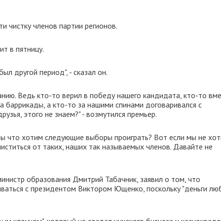
и чистку членов партии регионов.
ит в пятницу.
был другой период", - сказал он.
нию. Ведь кто-то верил в победу нашего кандидата, кто-то вме
на баррикады, а кто-то за нашими спинами договаривался с
зья, этого не знаем?" - возмутился премьер.
 Мы что хотим следующие выборы проиграть? Вот если мы не хот
иститься от таких, наших так называемых членов. Давайте не
инистр образования Дмитрий Табачник, заявил о том, что
ваться с президентом Виктором Ющенко, поскольку "деньги лю