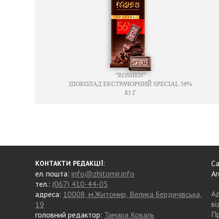
Са
КОНТАКТИ РЕДАКЦІЇ:
ел. пошта:
info@zhitomir.info
Аг
тел.:
(067) 410-44-05
Ад
адреса:
10008, м.Житомир, Велика Бердичівська,
ві
19
Пр
головний редактор:
Тамара Коваль