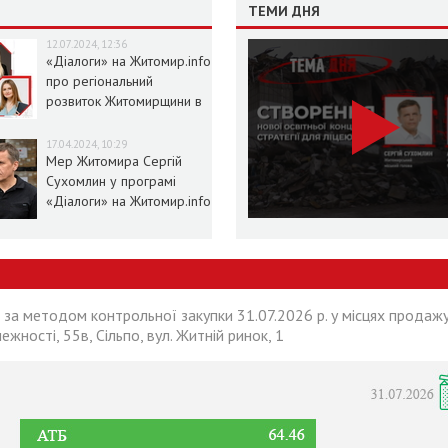
ТЕМИ ДНЯ
12.07.2024, 12:36
«Діалоги» на Житомир.info
про регіональний
розвиток Житомирщини в
умовах воєнного стану
17.04.2024, 10:29
Мер Житомира Сергій
Сухомлин у програмі
«Діалоги» на Житомир.info
 за методом контрольної закупки 31.07.2026 р. у місцях продажу
лежності, 55в, Сільпо, вул. Житній ринок, 1