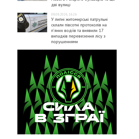
дві вулиці
08.08.2026, 16:26
У липні житомирські патрульні
склали півсотні протоколів на
пʼяних водіїв та виявили 17
випадків перевезення лісу з
порушеннями