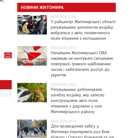
м,
НОВИНИ ЖИТОМИРА
08.08.2026, 22:06
У райцентрі Житомирської області
рятувальники допомогли водійці
вибратися з авто, понівеченого
після зіткнення з мотоциклом
08.08.2026, 21:53
Начальник Житомирської ОВА
у
закликав не нехтувати сигналами
повітряної тривоги найближчим
часом і забезпечити доступ до
укриттів
08.08.2026, 18:01
Рятувальники деблокували
загиблу водійку, яку затисло
конструкціями авто після
зіткнення з деревом у селі
Житомирського району
08.08.2026, 16:54
Для проведення забігу у
Житомирі перекриють рух біля
Нового і Старого бульварів та ще