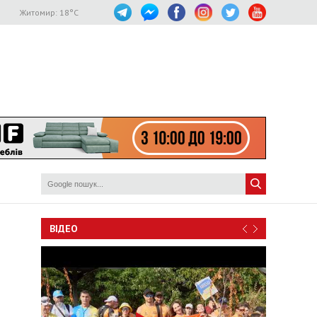
Житомир:
18
°C
ВІДЕО