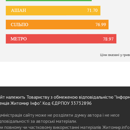
йт належить Товариству з обмеженою відповідальністю "Інформ
енція Житомир Інфо". Код ЄДРПОУ 33732896
міністрація сайту може не розділяти думку автора і не несе
дповідальності за авторські матеріали.
и повному чи частковому використанні матеріалів Житомир.info