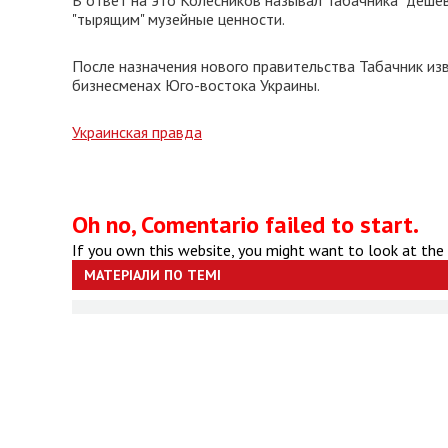
В ответ на это Колесников называл Табачника "дешев
"тырящим" музейные ценности.
После назначения нового правительства Табачник из
бизнесменах Юго-востока Украины.
Украинская правда
Oh no, Comentario failed to start.
If you own this website, you might want to look at the
МАТЕРІАЛИ ПО ТЕМІ