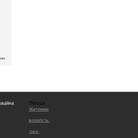
аційна
Погода
Житомир
вологість:
тиск: