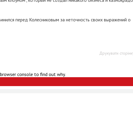
ым клоуном", который не создал никакого бизнеса и казнокрадо
винился перед Колесниковым за неточность своих выражений о
Друкувати сторінк
 browser console to find out why.