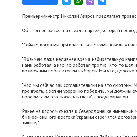
Премьер-министр Николай Азаров предлагает провест
Об этом он заявил на съезде партии, который проход
"Сейчас, когда мы при власти, все с нами. А ведь у нас 
"Возьмем даже недавнее время, избирательную кампа
нами работал, а кто-то работал против. Кто-то шел 
возможным победителем выборов. Мы что, дорогие дру
"Что мы сейчас так соглашательски на это смотрим.
проиграть, а хотим уверенно победить, мы должны оч
побоимся им это сказать в глаза", - подчеркнул он.
Ранее на втором съезде в Северодонецке нынешний м
бизнесмены юго-востока Украины стремятся договари
тишину".