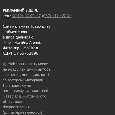
РЕКЛАМНИЙ ВІДДІЛ:
тел.:
(0412) 47-00-47
,
(067) 412-63-04
Сайт належить Товариству
з обмеженою
відповідальністю
"Інформаційна Агенція
Житомир Інфо". Код
ЄДРПОУ 33732896
Адміністрація сайту може
не розділяти думку автора
і не несе відповідальності
за авторські матеріали.
При повному чи
частковому використанні
матеріалів Житомир.info
обов’язкове
гіперпосилання
(для інтернет-ресурсів),