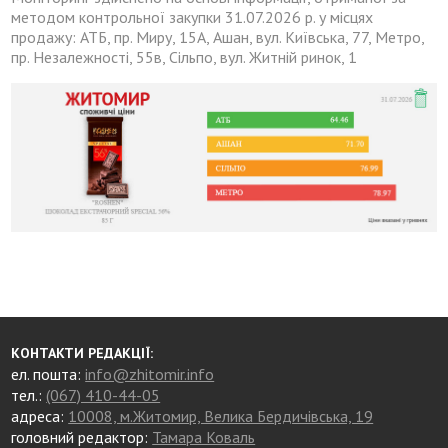
методом контрольної закупки 31.07.2026 р. у місцях
продажу: АТБ, пр. Миру, 15А, Ашан, вул. Київська, 77, Метро,
пр. Незалежності, 55в, Сільпо, вул. Житній ринок, 1
КОНТАКТИ РЕДАКЦІЇ:
ел. пошта:
info@zhitomir.info
тел.:
(067) 410-44-05
адреса:
10008, м.Житомир, Велика Бердичівська, 19
головний редактор:
Тамара Коваль