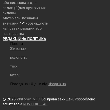
або письмова згода
редакції (для друкованих
видань)
Матеріали, позначені
значками:
"Р"
- розміщують
на правах реклами або
партнерства
РЕДАКЦІЙНА ПОЛІТИКА
Погода
Житомир
вологість:
тиск:
вітер:
Погода на 10 днів від
sinoptik.ua
© 2026
Zhitomir.INFO
Всі права захищені. Розроблено
агентством
ROST DIGITAL