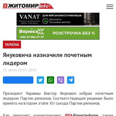
УКРАЇНА
Януковича назначили почетным
лидером
23 квітня 2010, 18:03
Президент Украины Виктор Янукович избран почетным
лидером Партии регионов. Соответствующее решение было
принято на втором этапе ХІІ съезда Партии регионов.
Как передает корреспондент
ЛІГА
БізнесІнформ
, также