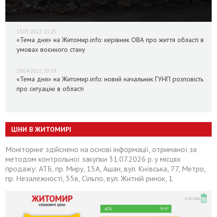
13.05.2022, 13:25
«Тема дня» на Житомир.info: керівник ОВА про життя області в
умовах воєнного стану
29.04.2022, 10:59
«Тема дня» на Житомир.info: новий начальник ГУНП розповість
про ситуацію в області
ЦІНИ В ЖИТОМИРІ
Моніторинг здійснено на основі інформації, отриманої за
методом контрольної закупки 31.07.2026 р. у місцях
продажу: АТБ, пр. Миру, 15А, Ашан, вул. Київська, 77, Метро,
пр. Незалежності, 55в, Сільпо, вул. Житній ринок, 1