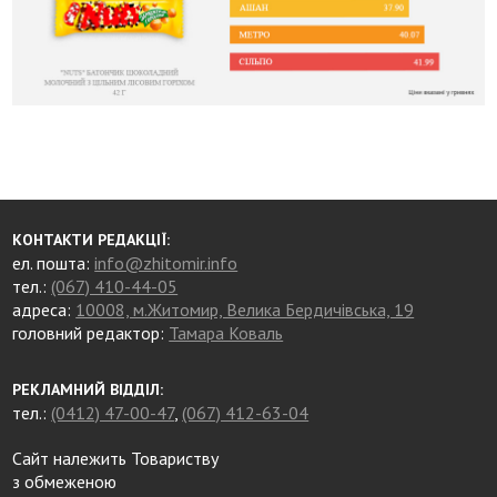
КОНТАКТИ РЕДАКЦІЇ:
ел. пошта:
info@zhitomir.info
тел.:
(067) 410-44-05
адреса:
10008, м.Житомир, Велика Бердичівська, 19
головний редактор:
Тамара Коваль
РЕКЛАМНИЙ ВІДДІЛ:
тел.:
(0412) 47-00-47
,
(067) 412-63-04
Сайт належить Товариству
з обмеженою