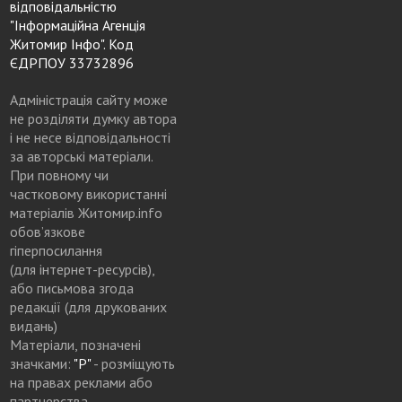
відповідальністю
"Інформаційна Агенція
Житомир Інфо". Код
ЄДРПОУ 33732896
Адміністрація сайту може
не розділяти думку автора
і не несе відповідальності
за авторські матеріали.
При повному чи
частковому використанні
матеріалів Житомир.info
обов’язкове
гіперпосилання
(для інтернет-ресурсів),
або письмова згода
редакції (для друкованих
видань)
Матеріали, позначені
значками:
"Р"
- розміщують
на правах реклами або
партнерства