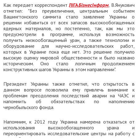
Как передает корреспондент
ЛІГА
БізнесІнформ
, В.Янукович
отметил: "Без преувеличения, центральным событием
Вашингтонского саммита стало заявление Украины о
решении избавиться от всех запасов высокообогащенных
ядерных материалов, но постепенно, так, как мы это
предусмотрели в программе, используя возможность
получить низкообогащенный уран, а также технологии и
оборудование для научно-исследовательских работ,
которых в Украине пока еще нет. Это решение получило
высокую оценку мировой общественности и было названо
историческим. Оно стало логичным продолжением
конструктивных шагов Украины в этом направлении".
Президент Украины также отметил, что открытость в
данном вопросе позволила ему привлечь внимание к
проблемам преодоления последствий аварии на ЧАЭС и
напомнить об обязательствах по наполнению
чернобыльского фонда.
Напомним, к 2012 году Украина намерена отказаться от
использования высокообогащенного урана и
переориентировать исследовательские центры на работу с