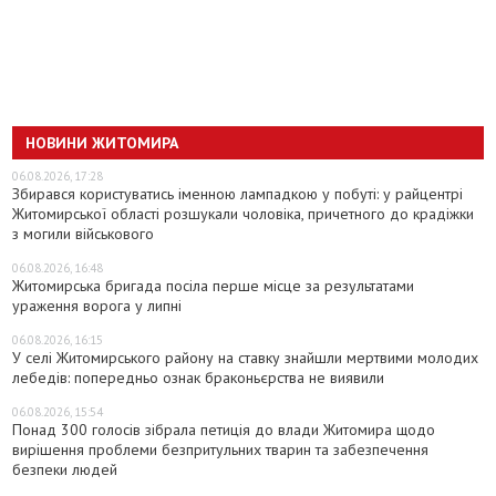
НОВИНИ ЖИТОМИРА
06.08.2026, 17:28
Збирався користуватись іменною лампадкою у побуті: у райцентрі
Житомирської області розшукали чоловіка, причетного до крадіжки
з могили військового
06.08.2026, 16:48
Житомирська бригада посіла перше місце за результатами
ураження ворога у липні
06.08.2026, 16:15
У селі Житомирського району на ставку знайшли мертвими молодих
лебедів: попередньо ознак браконьєрства не виявили
06.08.2026, 15:54
Понад 300 голосів зібрала петиція до влади Житомира щодо
вирішення проблеми безпритульних тварин та забезпечення
безпеки людей