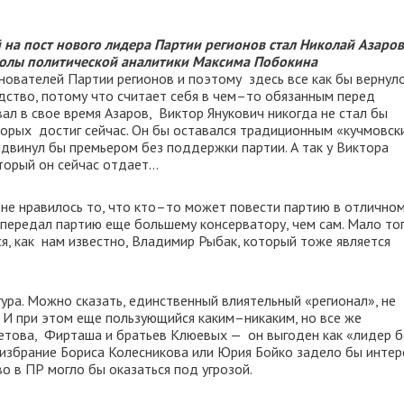
а пост нового лидера Партии регионов стал Николай Азаров
колы политической аналитики Максима Побокина
ователей Партии регионов и поэтому здесь все как бы вернуло
одство, потому что считает себя в чем–то обязанным перед
ал в свое время Азаров, Виктор Янукович никогда не стал бы
оторых достиг сейчас. Он бы оставался традиционным «кучмовск
ыдвинул бы премьером без поддержки партии. А так у Виктора
торый он сейчас отдает…
не нравилось то, что кто–то может повести партию в отличном
И передал партию еще большему консерватору, чем сам. Мало тог
я, как нам известно, Владимир Рыбак, который тоже является
ура. Можно сказать, единственный влиятельный «регионал», не
. И при этом еще пользующийся каким–никаким, но все же
етова, Фирташа и братьев Клюевых — он выгоден как «лидер б
 избрание Бориса Колесникова или Юрия Бойко задело бы инте
о в ПР могло бы оказаться под угрозой.