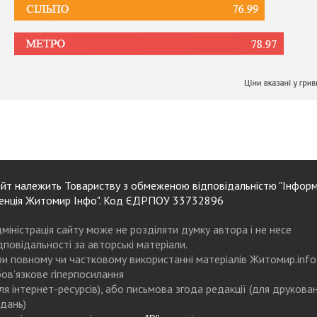
йт належить Товариству з обмеженою відповідальністю "Інформ
енція Житомир Інфо". Код ЄДРПОУ 33732896
міністрація сайту може не розділяти думку автора і не несе
дповідальності за авторські матеріали.
и повному чи частковому використанні матеріалів Житомир.info
ов’язкове гіперпосилання
ля інтернет-ресурсів), або письмова згода редакції (для друкова
дань)