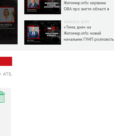
Житомир.info: керівник
ОВА про життя області в
умовах воєнного стану
29.04.2022, 10:59
«Тема дня» на
Житомир.info: новий
начальник ГУНП розповість
про ситуацію в області
: АТБ,