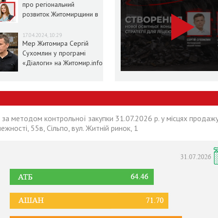
про регіональний
розвиток Житомирщини в
умовах воєнного стану
17.04.2024, 10:29
Мер Житомира Сергій
Сухомлин у програмі
«Діалоги» на Житомир.info
 за методом контрольної закупки 31.07.2026 р. у місцях продажу
лежності, 55в, Сільпо, вул. Житній ринок, 1