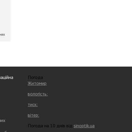
аційна
Погода
Житомир
вологість:
тиск:
вітер:
них
Погода на 10 днів від
sinoptik.ua