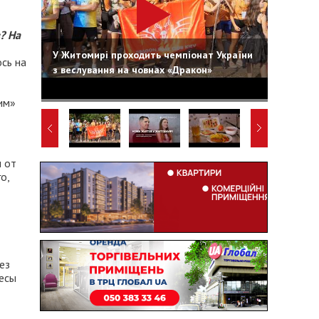
? На
У Житомирі проходить чемпіонат України
сь на
з веслування на човнах «Дракон»
им»
 от
о,
ез
ресы