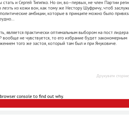
ы стать и Сергей Тигипко. Но он, во–первых, не член Партии рег
о лезть из кожи вон, как тому же Нестору Шуфричу, чтоб заслуж
 политические амбиции, которые в принципе можно было привяз
трудно…
сть, является практически оптимальным выбором на пост лидера
Р вообще не чувствуется, то его избрание будет закономерным
жением того же застоя, который там был и при Януковиче.
Друкувати сторінк
 browser console to find out why.