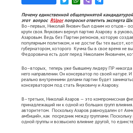
Почему единственной общепринятой кандидатурой н
этот вопрос
RUpor
попросил ответить эксперта Ш
Во–первых, Николай Янович был одним из отцов– осн
круги своя. Янукович вернул партию Азарову в руков
Азаровым. Ведь без Партии регионов, которую создав
популярным политиком, и не достиг бы тех высот, к
губернатором, которого Кучма бы в свое время не в
Федоровича есть долг перед Николаем Яновичем, ко
Во–вторых, теперь уже бывшему лидеру ПР никогда 
него направлении. Он консерватор по своей натуре. 
реально внутренними делами партии будет заниматьс
консерватором под стать Януковичу и Азарову.
В–третьих, Николай Азаров — это компромиссная фиг
принадлежащий ни к одной из больших групп влияния
авторитетом. Поскольку Азаров равноудален от Ахм
амбиций», как посредник между группами. Поскольку
одной группы и возвысило влияние другой, то единств