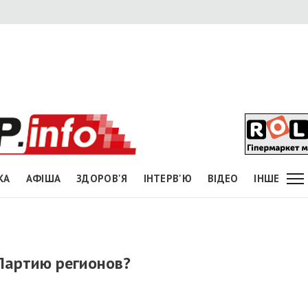
КА
АФІША
ЗДОРОВ'Я
ІНТЕРВ'Ю
ВІДЕО
ІНШЕ
Партию регионов?