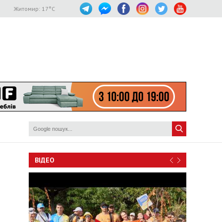
Житомир:
17
°C
ВІДЕО