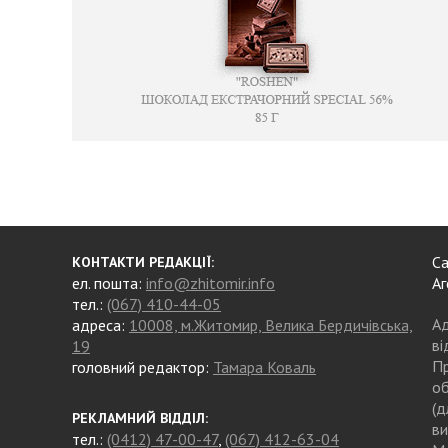
Са
КОНТАКТИ РЕДАКЦІЇ:
ел. пошта:
info@zhitomir.info
Аг
тел.:
(067) 410-44-05
Ад
адреса:
10008, м.Житомир, Велика Бердичівська,
ві
19
Пр
головний редактор:
Тамара Коваль
об
(д
РЕКЛАМНИЙ ВІДДІЛ:
ви
тел.:
(0412) 47-00-47
,
(067) 412-63-04