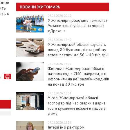
ионов
НОВИНИ ЖИТОМИРА
ить
ать к
07.08.2026, 20:12
У Житомирі проходить чемпіонат
України з веслування на човнах
«Дракон»
07.08.2026, 17:40
У Житомирській області шукають
понад 80 бухгалтерів, за роботу
готові платити до 30 – 40 тис. грн
07.08.2026, 17:02
Жителька Житомирської області
назвала код з СМС шахраям, а ті
у
оформили на неї онлайн-кредитів
на понад 30 тис. грн
07.08.2026, 16:31
У селі Житомирської області
господар під час сварки вдарив
гостя кухонним ножем й пішов з
дому
07.08.2026, 15:36
Інтерв’ю з ректором