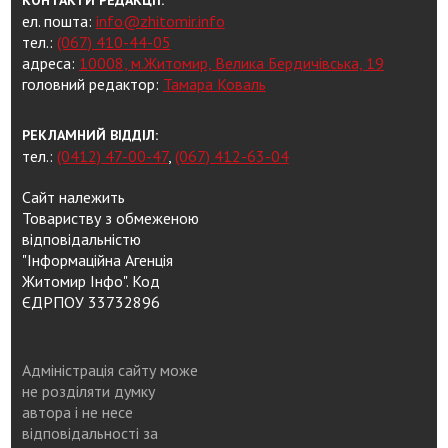
ел. пошта:
info@zhitomir.info
тел.:
(067) 410-44-05
адреса:
10008, м.Житомир, Велика Бердичівська, 19
головний редактор:
Тамара Коваль
РЕКЛАМНИЙ ВІДДІЛ:
тел.:
(0412) 47-00-47
,
(067) 412-63-04
Сайт належить
Товариству з обмеженою
відповідальністю
"Інформаційна Агенція
Житомир Інфо". Код
ЄДРПОУ 33732896
Адміністрація сайту може
не розділяти думку
автора і не несе
відповідальності за