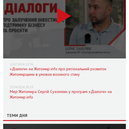
12.07.2024, 12:36
«Діалоги» на Житомир.info про регіональний розвиток
Житомирщини в умовах воєнного стану
17.04.2024, 10:29
Мер Житомира Сергій Сухомлин у програмі «Діалоги» на
Житомир.info
ТЕМИ ДНЯ