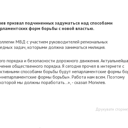
лев призвал подчиненных задуматься над способами
рламентских форм борьбы с новой властью.
коллегии МВД с участием руководителей региональных
редных задач, которыми должна заниматься милиция.
го порядка и безопасности дорожного движения. Актуальнейш
ения общественного порядка. Я сегодня прочел в интернете с
фективными способами борьбы будут непарламентские формы бо
е «непарламентские формы борьбы». Работа нам всем. Поэтому
которой мы должны поработать...», - сказал Могилев.
Друкувати сторінк