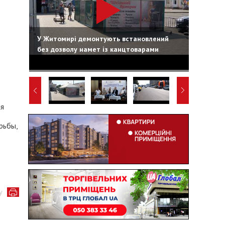
У Житомирі демонтують встановлений
без дозволу намет із канцтоварами
ая
рьбы,
у