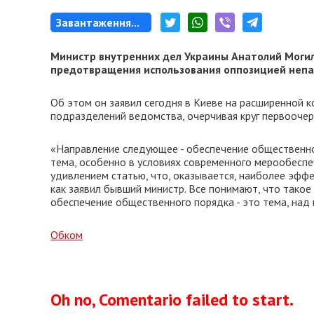
Завантаження...
Министр внутренних дел Украины Анатолий Моги
предотвращения использования оппозицией непа
Об этом он заявил сегодня в Киеве на расширенной 
подразделений ведомства, очерчивая круг первооче
«Направление следующее - обеспечение общественно
тема, особенно в условиях современного мерообеспеч
удивлением статью, что, оказывается, наиболее эф
как заявил бывший министр. Все понимают, что тако
обеспечение общественного порядка - это тема, над 
Обком
Oh no, Comentario failed to start.