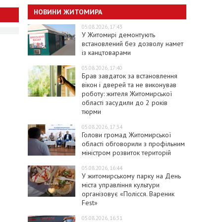
НОВИНИ ЖИТОМИРА
05.08.2026, 17:43
У Житомирі демонтують
встановлений без дозволу намет
із канцтоварами
05.08.2026, 17:40
Брав завдаток за встановлення
вікон і дверей та не виконував
роботу: жителя Житомирської
області засудили до 2 років
тюрми
05.08.2026, 17:34
Голови громад Житомирської
області обговорили з профільним
міністром розвиток територій
05.08.2026, 16:44
У житомирському парку на День
міста управління культури
організовує «Полісся. Вареник
Fest»
05.08.2026, 16:31