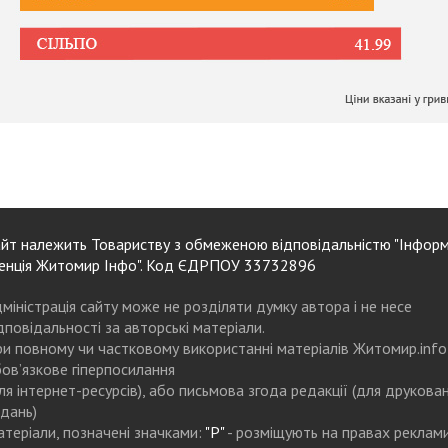
йт належить Товариству з обмеженою відповідальністю "Інформ
енція Житомир Інфо". Код ЄДРПОУ 33732896
міністрація сайту може не розділяти думку автора і не несе
дповідальності за авторські матеріали.
и повному чи частковому використанні матеріалів Житомир.info
ов’язкове гіперпосилання
ля інтернет-ресурсів), або письмова згода редакції (для друкова
дань)
теріали, позначені значками:
"Р"
- розміщують на правах реклам