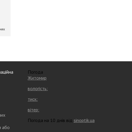
аційна
Погода
Житомир
вологість:
тиск:
вітер:
них
Погода на 10 днів від
sinoptik.ua
и або