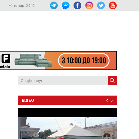
Житомир:
29
°C
ВІДЕО