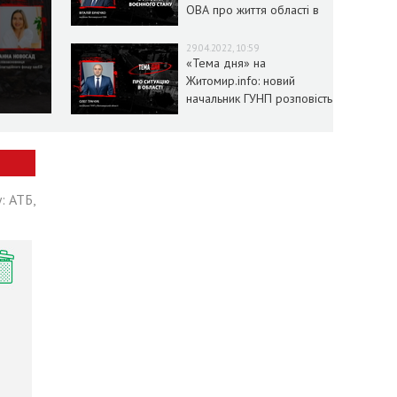
ОВА про життя області в
умовах воєнного стану
29.04.2022, 10:59
«Тема дня» на
Житомир.info: новий
начальник ГУНП розповість
про ситуацію в області
: АТБ,