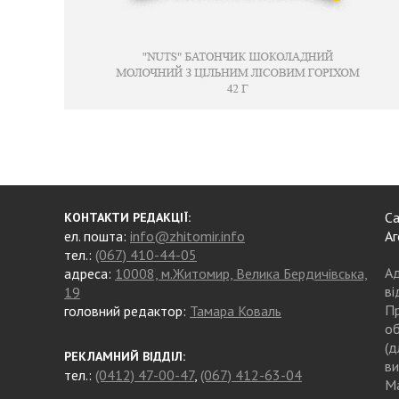
Са
КОНТАКТИ РЕДАКЦІЇ:
ел. пошта:
info@zhitomir.info
Аг
тел.:
(067) 410-44-05
Ад
адреса:
10008, м.Житомир, Велика Бердичівська,
ві
19
Пр
головний редактор:
Тамара Коваль
об
(д
РЕКЛАМНИЙ ВІДДІЛ:
ви
тел.:
(0412) 47-00-47
,
(067) 412-63-04
Ма