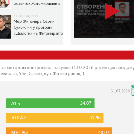
розвиток Житомирщини в
умовах воєнного стану
17.04.2024, 10:29
Мер Житомира Сергій
Сухомлин у програмі
«Діалоги» на Житомир.info
 за методом контрольної закупки 31.07.2026 р. у місцях продажу
лежності, 55в, Сільпо, вул. Житній ринок, 1