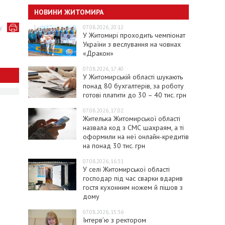
НОВИНИ ЖИТОМИРА
у
07.08.2026, 20:12
У Житомирі проходить чемпіонат
України з веслування на човнах
«Дракон»
07.08.2026, 17:40
У Житомирській області шукають
понад 80 бухгалтерів, за роботу
готові платити до 30 – 40 тис. грн
07.08.2026, 17:02
Жителька Житомирської області
назвала код з СМС шахраям, а ті
оформили на неї онлайн-кредитів
на понад 30 тис. грн
07.08.2026, 16:31
У селі Житомирської області
господар під час сварки вдарив
гостя кухонним ножем й пішов з
дому
07.08.2026, 15:36
Інтерв’ю з ректором