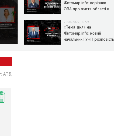
Житомир.info: керівник
ОВА про життя області в
умовах воєнного стану
29.04.2022, 10:59
«Тема дня» на
Житомир.info: новий
начальник ГУНП розповість
про ситуацію в області
: АТБ,