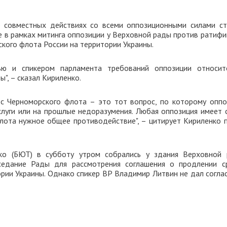
 о совместных действиях со всеми оппозиционными силами ст
е в рамках митинга оппозиции у Верховной рады против ратифи
кого флота России на территории Украины.
ью и спикером парламента требований оппозиции относит
", – сказал Кириленко.
с Черноморского флота – это тот вопрос, по которому оппо
луги или на прошлые недоразумения. Любая оппозиция имеет 
флота нужное общее противодействие", – цитирует Кириленко п
ко (БЮТ) в субботу утром собрались у здания Верховной 
седание Рады для рассмотрения соглашения о продлении с
рии Украины. Однако спикер ВР Владимир Литвин не дал соглас