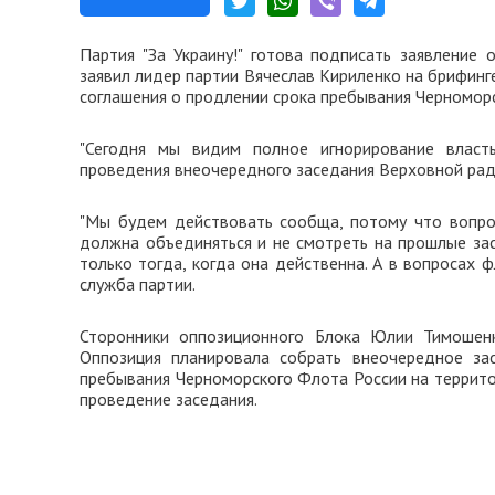
Партия "За Украину!" готова подписать заявление
заявил лидер партии Вячеслав Кириленко на брифинг
соглашения о продлении срока пребывания Черноморс
"Сегодня мы видим полное игнорирование власт
проведения внеочередного заседания Верховной рады
"Мы будем действовать сообща, потому что вопро
должна объединяться и не смотреть на прошлые зас
только тогда, когда она действенна. А в вопросах 
служба партии.
Сторонники оппозиционного Блока Юлии Тимошен
Оппозиция планировала собрать внеочередное за
пребывания Черноморского Флота России на террито
проведение заседания.