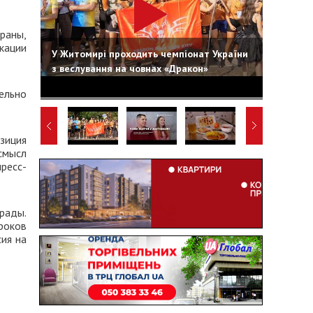
раны,
кации
У Житомирі проходить чемпіонат України
з веслування на човнах «Дракон»
ельно
зиция
смысл
ресс-
рады.
роков
ия на