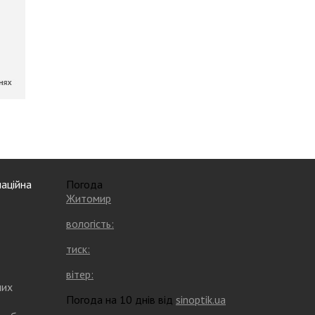
аційна
Погода
Житомир
вологість:
тиск:
вітер:
них
Погода на 10 днів від
sinoptik.ua