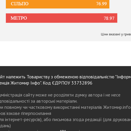
йт належить Товариству з обмеженою відповідальністю "Інформ
енція Житомир Інфо". Код ЄДРПОУ 33732896
міністрація сайту може не розділяти думку автора і не несе
дповідальності за авторські матеріали.
и повному чи частковому використанні матеріалів Житомир.info
ов’язкове гіперпосилання
ля інтернет-ресурсів), або письмова згода редакції (для друкова
дань)