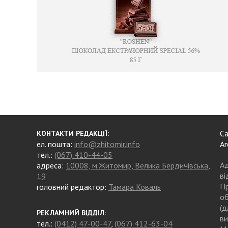
Са
КОНТАКТИ РЕДАКЦІЇ:
ел. пошта:
info@zhitomir.info
Аг
тел.:
(067) 410-44-05
Ад
адреса:
10008, м.Житомир, Велика Бердичівська,
ві
19
Пр
головний редактор:
Тамара Коваль
об
(д
РЕКЛАМНИЙ ВІДДІЛ:
ви
тел.:
(0412) 47-00-47
,
(067) 412-63-04