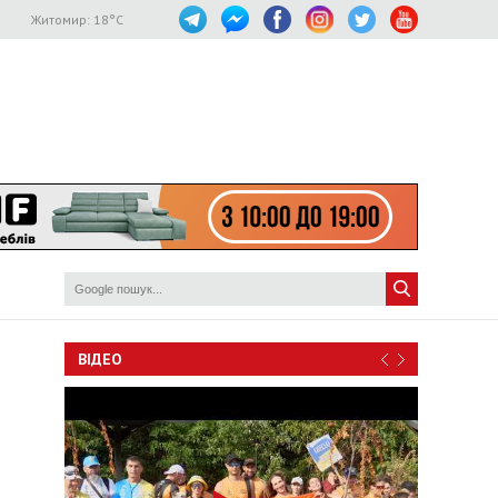
Житомир:
18
°C
ВІДЕО