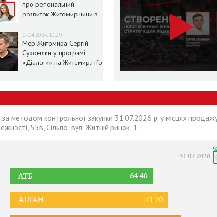
про регіональний
розвиток Житомирщини в
умовах воєнного стану
17.04.2024, 10:29
Мер Житомира Сергій
Сухомлин у програмі
«Діалоги» на Житомир.info
 за методом контрольної закупки 31.07.2026 р. у місцях продажу
лежності, 55в, Сільпо, вул. Житній ринок, 1