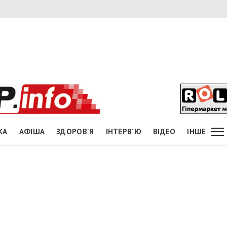
КА
АФІША
ЗДОРОВ'Я
ІНТЕРВ'Ю
ВІДЕО
ІНШЕ