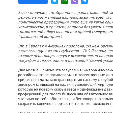
Если кто думает, что Украина – страна с рыночной 
рынок, а у нас – сплошь национальный интерес, час
политические преференции, либо еще на какие соц
коммерческие, в сущности, вопросы без участия перв
громогласной общественности и прочей мишуры, и
“гражданский контроль”.
Это в Европах и Америках проблема, скажем, органи
даже если один из этих субъектов – РАО Газпром, 
газовые переговоры ведутся исключительно на пра
триумфом в глазах одних и постыдной “сдачей укра
Два месяца – с момента вступления Виктора Янукови
российский газ не покидала умы и телевизионные дис
придется отдать: газотранспортную систему с трубо
авиапром (дышащий на ладан и удивляющий мир “суп
который на поверку оказывается модификацией давн
преференций для своего бизнеса или обязательное вн
что само по себе обязательно и бесповоротно задавит
сохранить конечно не сумеют (что-то же должно им 