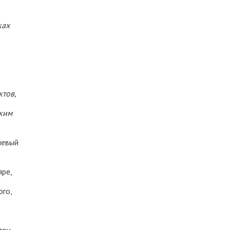
ках
ктов,
ским
шевый
ре,
ого,