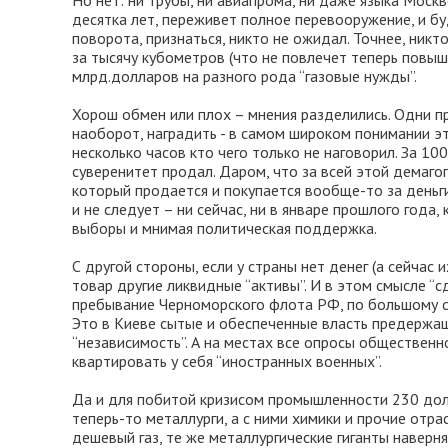
Но нет: ни трубы, ни авиапрома, ни даже языка Моск
десятка лет, переживет полное перевооружение, и буд
поворота, признаться, никто не ожидал. Точнее, ник
за тысячу кубометров (что не повлечет теперь повыш
млрд.долларов на разного рода “газовые нужды”.
Хорош обмен или плох – мнения разделились. Одни п
наоборот, наградить - в самом широком понимании эт
несколько часов кто чего только не наговорил. За 10
суверенитет продал. Даром, что за всей этой демагоги
который продается и покупается вообще-то за деньги,
и не следует – ни сейчас, ни в январе прошлого года
выборы и мнимая политическая поддержка.
С другой стороны, если у страны нет денег (а сейчас
товар другие ликвидные “активы”. И в этом смысле “
пребывание Черноморского флота РФ, по большому сч
Это в Киеве сытые и обеспеченные власть предержащ
“независимость”. А на местах все опросы обществен
квартировать у себя “иностранных военных”.
Да и для побитой кризисом промышленности 230 дол
теперь-то металлурги, а с ними химики и прочие отр
дешевый газ, те же металлургические гиганты навер