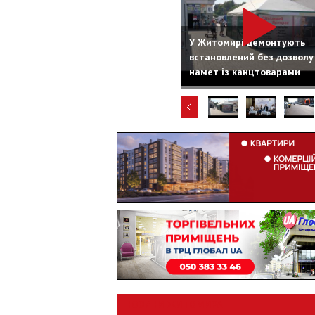
У Житомирі демонтують
встановлений без дозволу
намет із канцтоварами
НОВИНИ ЖИТОМИРА