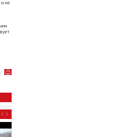
 и не
ачем
твует
у