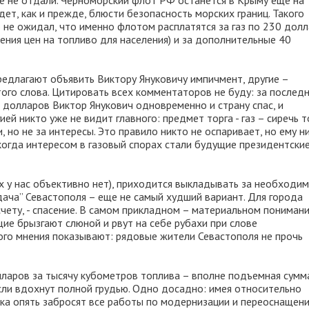
ве не отдали. Черноморский флот РФ останется в Крыму еще на 
ет, как и прежде, блюсти безопасность морских границ. Такого
то не ожидал, что именно флотом расплатятся за газ по 230 дол
ения цен на топливо для населения) и за дополнительные 40
редлагают объявить Виктору Януковичу импичмент, другие –
ого слова. Цитировать всех комментаторов не буду: за послед
0 долларов Виктор Янукович одновременно и страну спас, и
ей никто уже не видит главного: предмет торга - газ – сиречь т
 но не за интересы. Это правило никто не оспаривает, но ему н
, когда интересом в газовый спорах стали будущие президентски
 их у нас объективно нет), приходится выкладывать за необходи
сдача” Севастополя – еще не самый худший вариант. Для города
ету, - спасение. В самом прикладном – материальном понимани
ие брызгают слюной и рвут на себе рубахи при слове
ного мнения показывают: рядовые жители Севастополя не прочь
ларов за тысячу кубометров топлива – вполне подъемная сумм
асли вдохнут полной грудью. Одно досадно: имея относительно
няка опять забросят все работы по модернизации и переоснащен