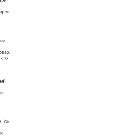
три
ларов
ние
овар,
икто
е
мый
и.
а. Уж
ию