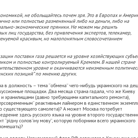
экономикой, не обольщайтесь почем зря. Это в Европах и Амери
тично или полностью разменянный либо на деньги, либо на
иально-экономические пряники. Не можем мы решить
ых лиц государства, без привлечения экспертов, телекамер,
менуемой красивым, но малопонятным словосочетанием
зации поставки газа решается на уровне хозяйствующих субъе
целиком и полностью контролируемый Кремлем. В нашей стране
вительственном уровне и оканчиваются неизменным политиче
инских позиций” по мнению других.
ча в должность – тема “обмена” чего-нибудь украинского на де
куссионные площадки. Два месяца страна гадала, что же Киеву
й и хранилищами (давно требующими капитального ремонта),
ерсовременным” реактивным лайнером в единственном экземпля
о существующего самолета)? А может Москва потребует
едрение здесь русского языка на уровне второго государственн
 “рідну солов’їну мову”, которую поборники всего украинского
помешать)?