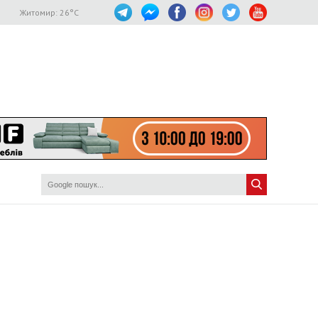
Житомир:
26
°C