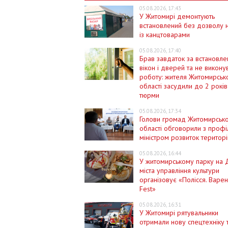
05.08.2026, 17:43
У Житомирі демонтують
встановлений без дозволу 
із канцтоварами
05.08.2026, 17:40
Брав завдаток за встановле
вікон і дверей та не викону
роботу: жителя Житомирськ
області засудили до 2 років
тюрми
05.08.2026, 17:34
Голови громад Житомирсько
області обговорили з проф
міністром розвиток територі
05.08.2026, 16:44
У житомирському парку на 
міста управління культури
організовує «Полісся. Варе
Fest»
05.08.2026, 16:31
У Житомирі рятувальники
отримали нову спецтехніку 