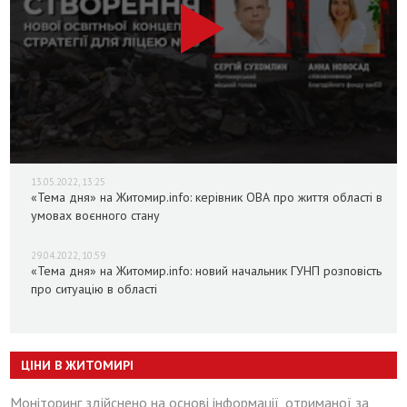
13.05.2022, 13:25
«Тема дня» на Житомир.info: керівник ОВА про життя області в
умовах воєнного стану
29.04.2022, 10:59
«Тема дня» на Житомир.info: новий начальник ГУНП розповість
про ситуацію в області
ЦІНИ В ЖИТОМИРІ
Моніторинг здійснено на основі інформації, отриманої за