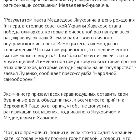
ратификации соглашения Медведева-Януковича.
"Результатом пакта Медведева-Януковича в день рождения
Гитлера, в столице советской Украины Харькове стала
победа олигархов, которые в очередной раз нагнули всех
нас, украв кусок нашей земли ради своего личного,
неукраинского интереса. Всмотритесь в их морды по
телевидению! Что вы там украинского, что человеческого
вы там можете видеть?! Там "баксы" лезут из ушей, глаз и
других щелей! И именно поэтому я зову на восстание против
этих олигархов, которые сегодня украли наше государство", -
заявил Луценко, сообщает пресс-служба "Народной
самообороны".
Экс-министр призвал всех неравнодушных оставить свои
будничные дела, объединиться, и всем вместе прийти к
Верховной Раде во вторник, чтобы не допустить
ратификации соглашения, подписанного Януковичем и
Медведевим в Харькове.
"Тот, кто промолчит, помните: если кто-то сидит в крайней
хате, которая, между прочим, горит первой, и говорит, что