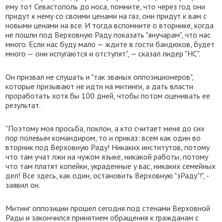
ему тот Севастополь до носа, помните, что через год они
придут к нему со своими ценами на газ, они придут к вам с
новыми ценами на все. И тогда вспомните о вторнике, когда
не пошли под Верховную Раду показать "янучарам", что нас
много. Если нас буду мало — ждите в гости бандюков, будет
много — они испугаются и отступят", — сказал лидер "НС".
Он призвал не слушать и "так званых оппозиционеров",
которые призывают не идти на митинги, а дать власти
проработать хотя бы 100 дней, чтобы потом оценивать ее
результат.
"Поэтому моя просьба, поклон, а кто считает меня до сих
пор полевым командиром, то и приказ: всем как один во
вторник под Верховную Раду! Никаких институтов, потому
что там учат лжи на чужом языке, никакой работы, потому
что там платят копейки, украденные у вас, никаких семейных
дел! Все здесь, как один, остановить Верховную "зРаду"!", -
заявил он.
Митинг оппозиции прошел сегодня под стенами Верховной
Рады и закончился принятием обращения к гражданам с