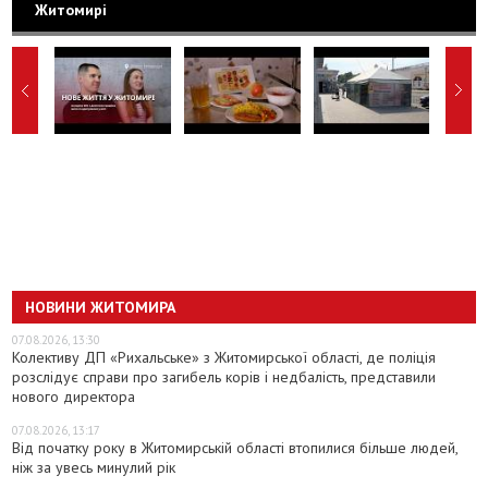
Житомирі
НОВИНИ ЖИТОМИРА
07.08.2026, 13:30
Колективу ДП «Рихальське» з Житомирської області, де поліція
розслідує справи про загибель корів і недбалість, представили
нового директора
07.08.2026, 13:17
Від початку року в Житомирській області втопилися більше людей,
ніж за увесь минулий рік