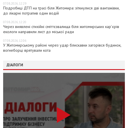
07.08.2026, 12:29
Подробиці ДТП на трасі біля Житомира: зіткнулися дві вантажівки,
до лікарні потрапив один водій
07.08.2026, 12:20
Через виявлені стихійні сміттєзвалища біля житомирських кар’єрів
екологи направили лист до міської ради
07.08.2026, 12:06
У Житомирському районі через удар блискавки загорівся будинок,
вогнеборці врятували кота
ДІАЛОГИ