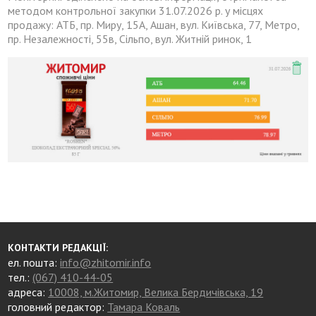
методом контрольної закупки 31.07.2026 р. у місцях
продажу: АТБ, пр. Миру, 15А, Ашан, вул. Київська, 77, Метро,
пр. Незалежності, 55в, Сільпо, вул. Житній ринок, 1
КОНТАКТИ РЕДАКЦІЇ:
ел. пошта:
info@zhitomir.info
тел.:
(067) 410-44-05
адреса:
10008, м.Житомир, Велика Бердичівська, 19
головний редактор:
Тамара Коваль