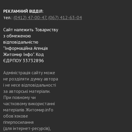
РЕКЛАМНИЙ ВІДДІЛ:
тел.:
(0412) 47-00-47
,
(067) 412-63-04
Сайт належить Товариству
з обмеженою
відповідальністю
"Інформаційна Агенція
Житомир Інфо". Код
ЄДРПОУ 33732896
Адміністрація сайту може
не розділяти думку автора
і не несе відповідальності
за авторські матеріали.
При повному чи
частковому використанні
матеріалів Житомир.info
обов’язкове
гіперпосилання
(для інтернет-ресурсів),