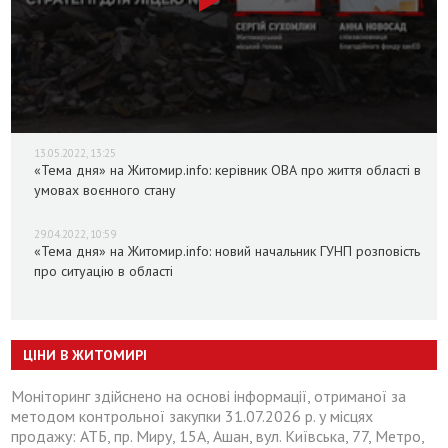
13.05.2022, 13:25
«Тема дня» на Житомир.info: керівник ОВА про життя області в
умовах воєнного стану
29.04.2022, 10:59
«Тема дня» на Житомир.info: новий начальник ГУНП розповість
про ситуацію в області
ЦІНИ В ЖИТОМИРІ
Моніторинг здійснено на основі інформації, отриманої за
методом контрольної закупки 31.07.2026 р. у місцях
продажу: АТБ, пр. Миру, 15А, Ашан, вул. Київська, 77, Метро,