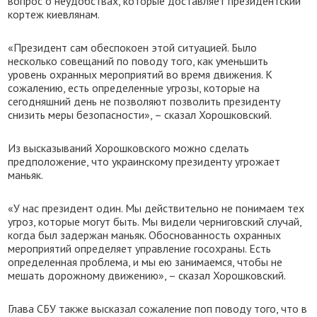
вопрос о неудобствах, которые доставляет президентский
кортеж киевлянам.
«Президент сам обеспокоен этой ситуацией. Было
несколько совещаний по поводу того, как уменьшить
уровень охранных мероприятий во время движения. К
сожалению, есть определенные угрозы, которые на
сегодняшний день не позволяют позволить президенту
снизить меры безопасности», – сказал Хорошковский.
Из высказываний Хорошковского можно сделать
предположение, что украинскому президенту угрожает
маньяк.
«У нас президент один. Мы действительно не понимаем тех
угроз, которые могут быть. Мы видели черниговский случай,
когда был задержан маньяк. Обоснованность охранных
мероприятий определяет управление госохраны. Есть
определенная проблема, и мы ею занимаемся, чтобы не
мешать дорожному движению», – сказал Хорошковский.
Глава СБУ также высказал сожаление поп поводу того, что в