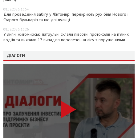
08.08.2026, 16:54
Для проведення забігу у Житомирі перекриють рух біля Нового і
Старого бульварів та ще дві вулиці
08.08.2026, 16:26
У липні житомирські патрульні склали півсотні протоколів на пʼяних
водіїв та виявили 17 випадків перевезення лісу з порушеннями
ДІАЛОГИ