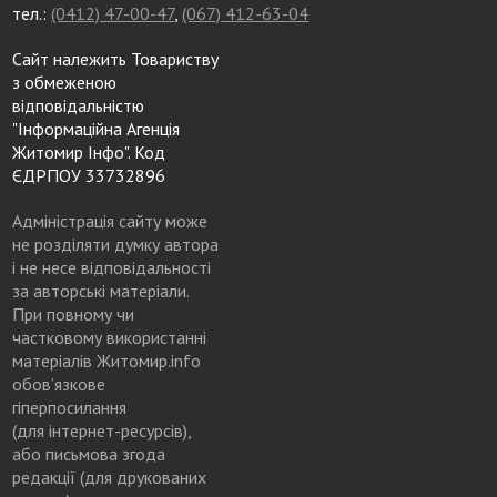
тел.:
(0412) 47-00-47
,
(067) 412-63-04
Сайт належить Товариству
з обмеженою
відповідальністю
"Інформаційна Агенція
Житомир Інфо". Код
ЄДРПОУ 33732896
Адміністрація сайту може
не розділяти думку автора
і не несе відповідальності
за авторські матеріали.
При повному чи
частковому використанні
матеріалів Житомир.info
обов’язкове
гіперпосилання
(для інтернет-ресурсів),
або письмова згода
редакції (для друкованих