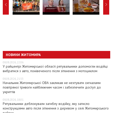
НОВИНИ ЖИТОМИРА
08.08.2026, 22:06
У райцентрі Житомирської області рятувальники допомогли водійці
вибратися з авто, понівеченого після зіткнення з мотоциклом
08.08.2026, 21:53
Начальник Житомирської ОВА закликав не нехтувати сигналами
повітряної тривоги найближчим часом і забезпечити доступ до
укриттів
08.08.2026, 18:01
Рятувальники деблокували загиблу водійку, яку затисло
конструкціями авто після зіткнення з деревом у селі Житомирського
району