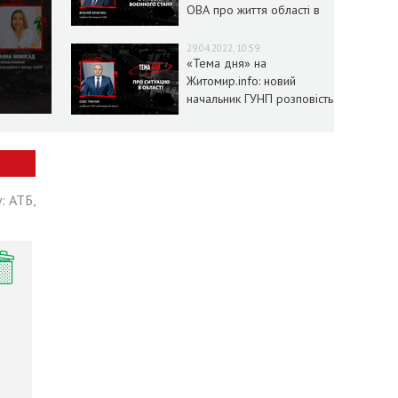
ОВА про життя області в
умовах воєнного стану
29.04.2022, 10:59
«Тема дня» на
Житомир.info: новий
начальник ГУНП розповість
про ситуацію в області
: АТБ,