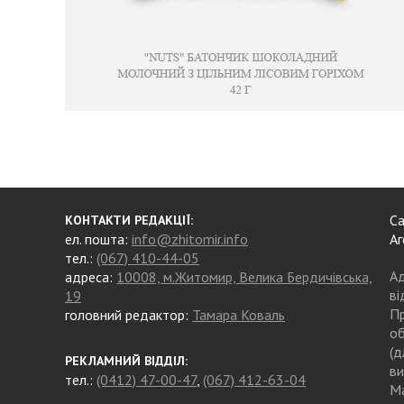
Са
КОНТАКТИ РЕДАКЦІЇ:
ел. пошта:
info@zhitomir.info
Аг
тел.:
(067) 410-44-05
Ад
адреса:
10008, м.Житомир, Велика Бердичівська,
ві
19
Пр
головний редактор:
Тамара Коваль
об
(д
РЕКЛАМНИЙ ВІДДІЛ:
ви
тел.:
(0412) 47-00-47
,
(067) 412-63-04
Ма