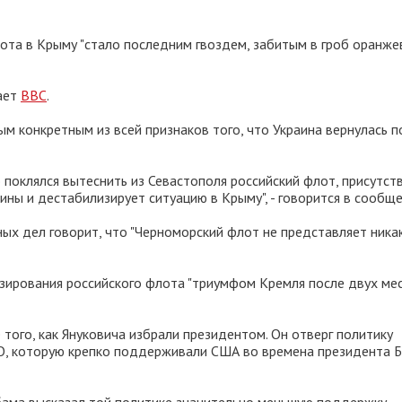
ота в Крыму "стало последним гвоздем, забитым в гроб оранже
ает
ВВС
.
ым конкретным из всей признаков того, что Украина вернулась 
оклялся вытеснить из Севастополя российский флот, присутст
аины и дестабилизирует ситуацию в Крыму", - говорится в сообще
ных дел говорит, что "Черноморский флот не представляет ника
зирования российского флота "триумфом Кремля после двух ме
 того, как Януковича избрали президентом. Он отверг политику
О, которую крепко поддерживали США во времена президента Б