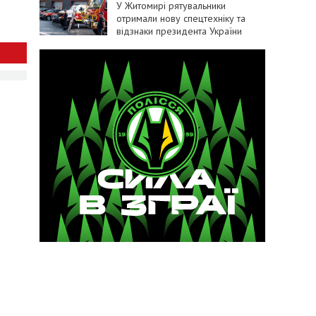
У Житомирі рятувальники
отримали нову спецтехніку та
відзнаки президента України