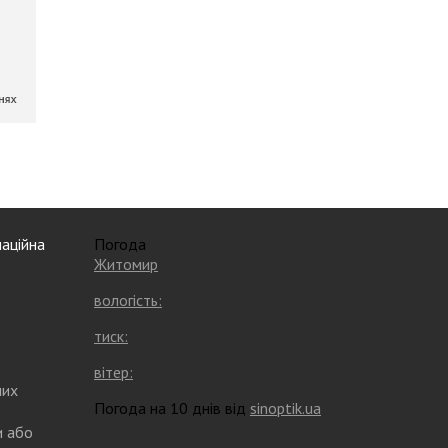
аційна
Погода
Житомир
вологість:
тиск:
вітер:
них
Погода на 10 днів від
sinoptik.ua
и або