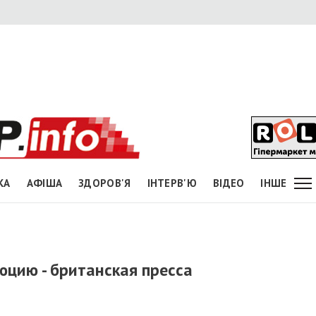
КА
АФІША
ЗДОРОВ'Я
ІНТЕРВ'Ю
ВІДЕО
ІНШЕ
цию - британская пресса