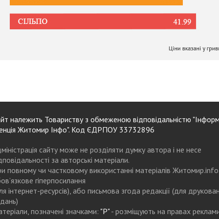
йт належить Товариству з обмеженою відповідальністю "Інформ
енція Житомир Інфо". Код ЄДРПОУ 33732896
міністрація сайту може не розділяти думку автора і не несе
дповідальності за авторські матеріали.
и повному чи частковому використанні матеріалів Житомир.info
ов’язкове гіперпосилання
ля інтернет-ресурсів), або письмова згода редакції (для друкова
дань)
теріали, позначені значками:
"Р"
- розміщують на правах реклам