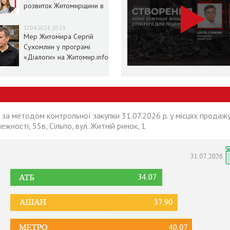
розвиток Житомирщини в
умовах воєнного стану
17.04.2024, 10:29
Мер Житомира Сергій
Сухомлин у програмі
«Діалоги» на Житомир.info
 за методом контрольної закупки 31.07.2026 р. у місцях продажу
лежності, 55в, Сільпо, вул. Житній ринок, 1