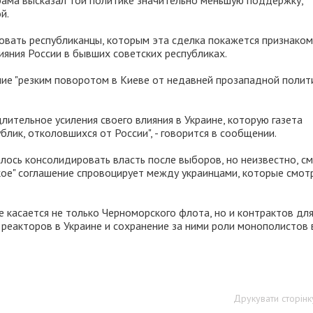
бама высказал той политике значительно меньшую поддержку,
й.
ковать республиканцы, которым эта сделка покажется признаком
яния России в бывших советских республиках.
ие "резким поворотом в Киеве от недавней прозападной полит
лительное усиления своего влияния в Украине, которую газета
лик, отколовшихся от России", - говорится в сообщении.
далось консолидировать власть после выборов, но неизвестно, с
ское" соглашение спровоцирует между украинцами, которые смот
 касается не только Черноморского флота, но и контрактов дл
 реакторов в Украине и сохранение за ними роли монополистов 
Друкувати сторінк