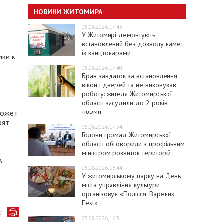
НОВИНИ ЖИТОМИРА
05.08.2026, 17:43
У Житомирі демонтують
встановлений без дозволу намет
із канцтоварами
ики к
05.08.2026, 17:40
Брав завдаток за встановлення
вікон і дверей та не виконував
роботу: жителя Житомирської
області засудили до 2 років
тюрми
может
рят
05.08.2026, 17:34
Голови громад Житомирської
області обговорили з профільним
я
міністром розвиток територій
в
05.08.2026, 16:44
У житомирському парку на День
міста управління культури
організовує «Полісся. Вареник
Fest»
у
05.08.2026, 16:31