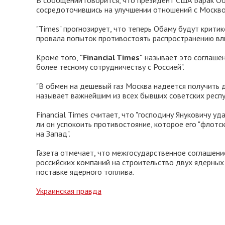
В сообщении говорится, что президент США Барак О
сосредоточившись на улучшении отношений с Москво
"Times" прогнозирует, что теперь Обаму будут крити
провала попыток противостоять распространению вли
Кроме того,
"Financial Times"
называет это соглашен
более тесному сотрудничеству с Россией".
"В обмен на дешевый газ Москва надеется получить д
называет важнейшим из всех бывших советских респуб
Financial Times считает, что "господину Януковичу у
ли он успокоить противостояние, которое его "флот
на Запад".
Газета отмечает, что межгосударственное соглашение
российских компаний на строительство двух ядерных
поставке ядерного топлива.
Украинская правда