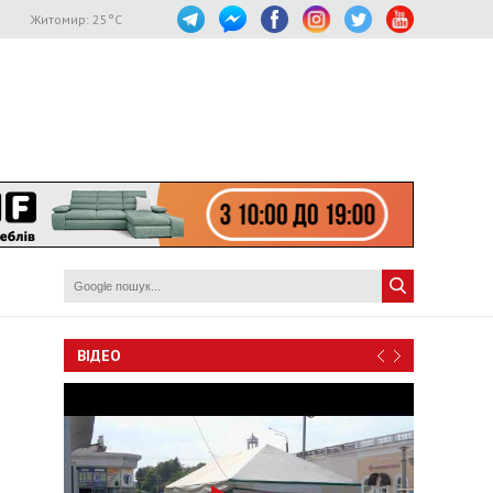
Житомир:
25
°C
ВІДЕО