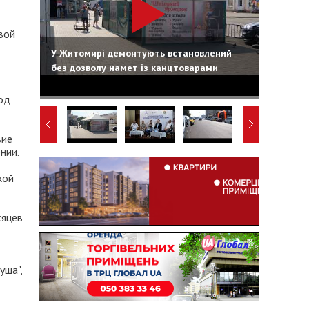
вой
У Житомирі демонтують встановлений
без дозволу намет із канцтоварами
под
вие
нии.
кой
сяцев
уша",