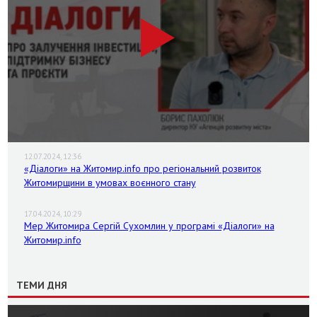
12.07.2024, 12:36
«Діалоги» на Житомир.info про регіональний розвиток
Житомирщини в умовах воєнного стану
17.04.2024, 10:29
Мер Житомира Сергій Сухомлин у програмі «Діалоги» на
Житомир.info
ТЕМИ ДНЯ