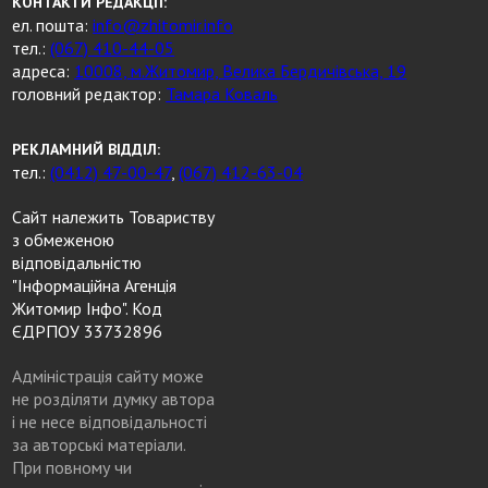
КОНТАКТИ РЕДАКЦІЇ:
ел. пошта:
info@zhitomir.info
тел.:
(067) 410-44-05
адреса:
10008, м.Житомир, Велика Бердичівська, 19
головний редактор:
Тамара Коваль
РЕКЛАМНИЙ ВІДДІЛ:
тел.:
(0412) 47-00-47
,
(067) 412-63-04
Сайт належить Товариству
з обмеженою
відповідальністю
"Інформаційна Агенція
Житомир Інфо". Код
ЄДРПОУ 33732896
Адміністрація сайту може
не розділяти думку автора
і не несе відповідальності
за авторські матеріали.
При повному чи