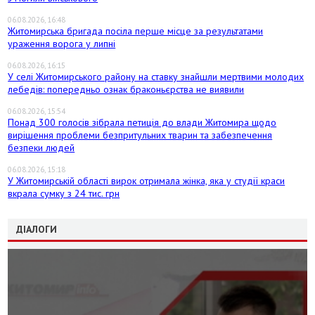
06.08.2026, 16:48
Житомирська бригада посіла перше місце за результатами
ураження ворога у липні
06.08.2026, 16:15
У селі Житомирського району на ставку знайшли мертвими молодих
лебедів: попередньо ознак браконьєрства не виявили
06.08.2026, 15:54
Понад 300 голосів зібрала петиція до влади Житомира щодо
вирішення проблеми безпритульних тварин та забезпечення
безпеки людей
06.08.2026, 15:18
У Житомирській області вирок отримала жінка, яка у студії краси
вкрала сумку з 24 тис. грн
ДІАЛОГИ