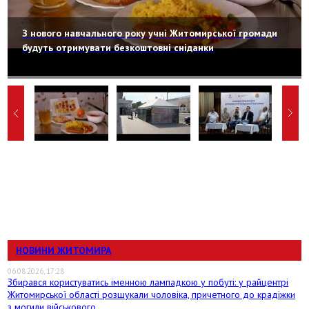
З нового навчального року учні Житомирської громади
будуть отримувати безкоштовні сніданки
НОВИНИ ЖИТОМИРА
06.08.2026, 17:28
Збирався користуватись іменною лампадкою у побуті: у райцентрі
Житомирської області розшукали чоловіка, причетного до крадіжки
з могили військового