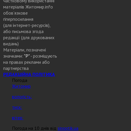
частковому використанні
матеріалів Житомир.info
обов’язкове
гіперпосилання
(для інтернет-ресурсів),
або письмова згода
редакції (для друкованих
видань)
Матеріали, позначені
значками:
"Р"
- розміщують
на правах реклами або
партнерства
РЕДАКЦІЙНА ПОЛІТИКА
Погода
Житомир
вологість:
тиск:
вітер:
Погода на 10 днів від
sinoptik.ua