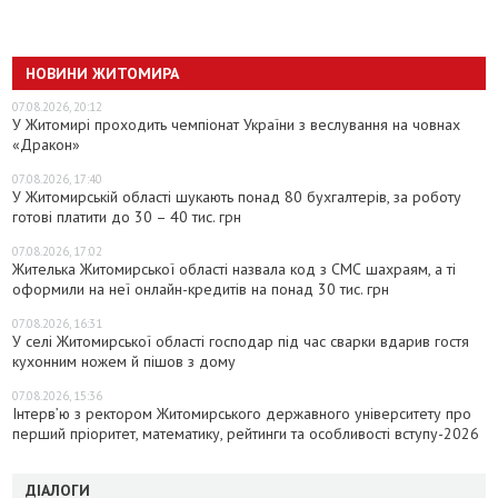
НОВИНИ ЖИТОМИРА
07.08.2026, 20:12
У Житомирі проходить чемпіонат України з веслування на човнах
«Дракон»
07.08.2026, 17:40
У Житомирській області шукають понад 80 бухгалтерів, за роботу
готові платити до 30 – 40 тис. грн
07.08.2026, 17:02
Жителька Житомирської області назвала код з СМС шахраям, а ті
оформили на неї онлайн-кредитів на понад 30 тис. грн
07.08.2026, 16:31
У селі Житомирської області господар під час сварки вдарив гостя
кухонним ножем й пішов з дому
07.08.2026, 15:36
Інтерв’ю з ректором Житомирського державного університету про
перший пріоритет, математику, рейтинги та особливості вступу-2026
ДІАЛОГИ