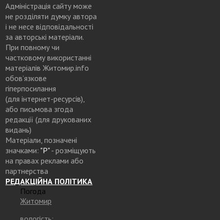
Адміністрація сайту може
не розділяти думку автора
і не несе відповідальності
за авторські матеріали.
При повному чи
частковому використанні
матеріалів Житомир.info
обов’язкове
гіперпосилання
(для інтернет-ресурсів),
або письмова згода
редакції (для друкованих
видань)
Матеріали, позначені
значками:
"Р"
- розміщують
на правах реклами або
партнерства
РЕДАКЦІЙНА ПОЛІТИКА
Погода
Житомир
вологість: