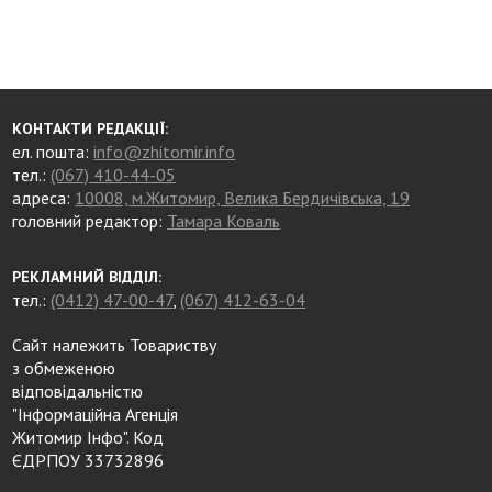
КОНТАКТИ РЕДАКЦІЇ:
ел. пошта:
info@zhitomir.info
тел.:
(067) 410-44-05
адреса:
10008, м.Житомир, Велика Бердичівська, 19
головний редактор:
Тамара Коваль
РЕКЛАМНИЙ ВІДДІЛ:
тел.:
(0412) 47-00-47
,
(067) 412-63-04
Сайт належить Товариству
з обмеженою
відповідальністю
"Інформаційна Агенція
Житомир Інфо". Код
ЄДРПОУ 33732896