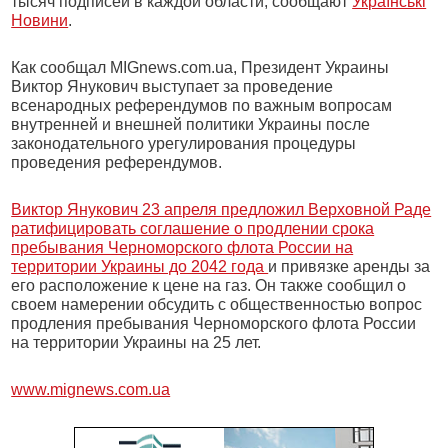
тысяч подписей в каждой области, сообщают
Українські
Новини
.
Как сообщал MIGnews.com.ua, Президент Украины
Виктор Янукович выступает за проведение
всенародных референдумов по важным вопросам
внутренней и внешней политики Украины после
законодательного урегулирования процедуры
проведения референдумов.
Виктор Янукович 23 апреля предложил Верховной Раде
ратифицировать соглашение о продлении срока
пребывания Черноморского флота России на
территории Украины до 2042 года
и привязке аренды за
его расположение к цене на газ. Он также сообщил о
своем намерении обсудить с общественностью вопрос
продления пребывания Черноморского флота России
на территории Украины на 25 лет.
www.mignews.com.ua