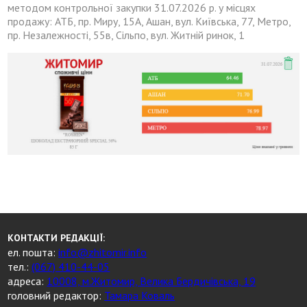
методом контрольної закупки 31.07.2026 р. у місцях
продажу: АТБ, пр. Миру, 15А, Ашан, вул. Київська, 77, Метро,
пр. Незалежності, 55в, Сільпо, вул. Житній ринок, 1
КОНТАКТИ РЕДАКЦІЇ:
ел. пошта:
info@zhitomir.info
тел.:
(067) 410-44-05
адреса:
10008, м.Житомир, Велика Бердичівська, 19
головний редактор:
Тамара Коваль