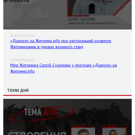
12.07.2024, 12:36
«Діалоги» на Житомир.info про регіональний розвиток
Житомирщини в умовах воєнного стану
17.04.2024, 10:29
Мер Житомира Сергій Сухомлин у програмі «Діалоги» на
Житомир.info
ТЕМИ ДНЯ