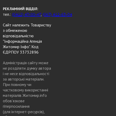
РЕКЛАМНИЙ ВІДДІЛ:
тел.:
(0412) 47-00-47
,
(067) 412-63-04
Сайт належить Товариству
з обмеженою
відповідальністю
"Інформаційна Агенція
Житомир Інфо". Код
ЄДРПОУ 33732896
Адміністрація сайту може
не розділяти думку автора
і не несе відповідальності
за авторські матеріали.
При повному чи
частковому використанні
матеріалів Житомир.info
обов’язкове
гіперпосилання
(для інтернет-ресурсів),