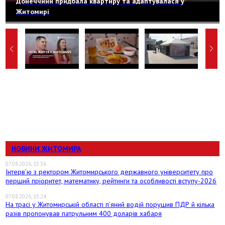
Донеччини придбала квартиру та адаптувалася у
Житомирі
НОВИНИ ЖИТОМИРА
07.08.2026, 15:36
Інтерв’ю з ректором Житомирського державного університету про
перший пріоритет, математику, рейтинги та особливості вступу-2026
07.08.2026, 15:24
На трасі у Житомирській області п’яний водій порушив ПДР й кілька
разів пропонував патрульним 400 доларів хабаря