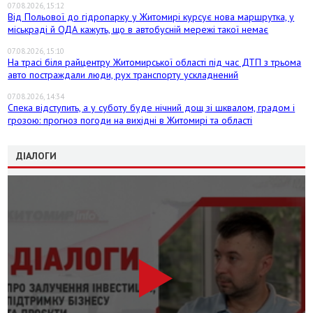
07.08.2026, 15:12
Від Польової до гідропарку у Житомирі курсує нова маршрутка, у
міськраді й ОДА кажуть, що в автобусній мережі такої немає
07.08.2026, 15:10
На трасі біля райцентру Житомирської області під час ДТП з трьома
авто постраждали люди, рух транспорту ускладнений
07.08.2026, 14:34
Спека відступить, а у суботу буде нічний дощ зі шквалом, градом і
грозою: прогноз погоди на вихідні в Житомирі та області
ДІАЛОГИ