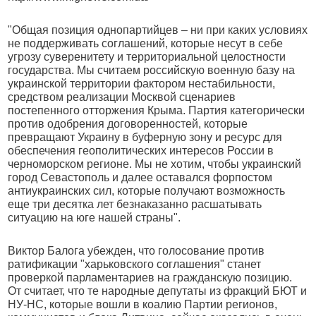
"Общая позиция однопартийцев – ни при каких условиях
не поддерживать соглашений, которые несут в себе
угрозу суверенитету и территориальной целостности
государства. Мы считаем российскую военную базу на
украинской территории фактором нестабильности,
средством реализации Москвой сценариев
постепенного отторжения Крыма. Партия категорически
против одобрения договоренностей, которые
превращают Украину в буферную зону и ресурс для
обеспечения геополитических интересов России в
черноморском регионе. Мы не хотим, чтобы украинский
город Севастополь и далее оставался форпостом
антиукраинских сил, которые получают возможность
еще три десятка лет безнаказанно расшатывать
ситуацию на юге нашей страны".
Виктор Балога убежден, что голосование против
ратификации "харьковского соглашения" станет
проверкой парламентариев на гражданскую позицию.
От считает, что те народные депутаты из фракций БЮТ и
НУ-НС, которые вошли в коалию Партии регионов,