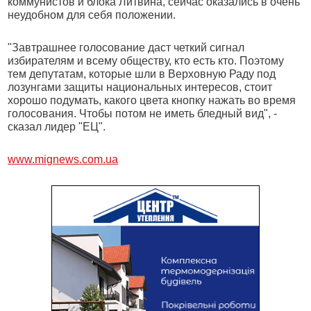
коммунистов и блока Литвина, сейчас оказались в очень
неудобном для себя положении.
"Завтрашнее голосование даст четкий сигнал
избирателям и всему обществу, кто есть кто. Поэтому
тем депутатам, которые шли в Верховную Раду под
лозунгами защиты национальных интересов, стоит
хорошо подумать, какого цвета кнопку нажать во время
голосования. Чтобы потом не иметь бледный вид", -
сказал лидер "ЕЦ".
www.mignews.com.ua