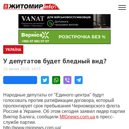
УКРАЇНА
У депутатов будет бледный вид?
26 квітня 2010, 14:53
Народные депутаты от "Единого центра" будут
голосовать против ратификации договора, который
пролонгирует срок пребывания Черноморского флота
России в Украине. Об этом сегодня заявил лидер партии
Виктор Балога, сообщили
MIGnews.com.ua
в пресс-
службе партии.
http://www.mignews.com.ua/