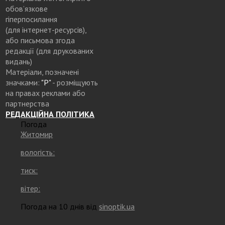
обов’язкове
гіперпосилання
(для інтернет-ресурсів),
або письмова згода
редакції (для друкованих
видань)
Матеріали, позначені
значками:
"Р"
- розміщують
на правах реклами або
партнерства
РЕДАКЦІЙНА ПОЛІТИКА
Погода
Житомир
вологість:
тиск:
вітер:
Погода на 10 днів від
sinoptik.ua