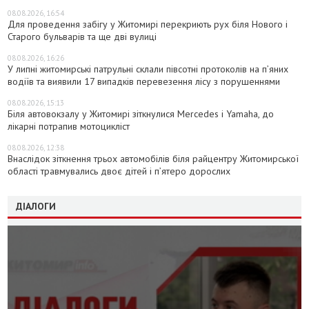
08.08.2026, 16:54
Для проведення забігу у Житомирі перекриють рух біля Нового і
Старого бульварів та ще дві вулиці
08.08.2026, 16:26
У липні житомирські патрульні склали півсотні протоколів на пʼяних
водіїв та виявили 17 випадків перевезення лісу з порушеннями
08.08.2026, 15:13
Біля автовокзалу у Житомирі зіткнулися Mercedes і Yamaha, до
лікарні потрапив мотоцикліст
08.08.2026, 12:38
Внаслідок зіткнення трьох автомобілів біля райцентру Житомирської
області травмувались двоє дітей і пʼятеро дорослих
ДІАЛОГИ