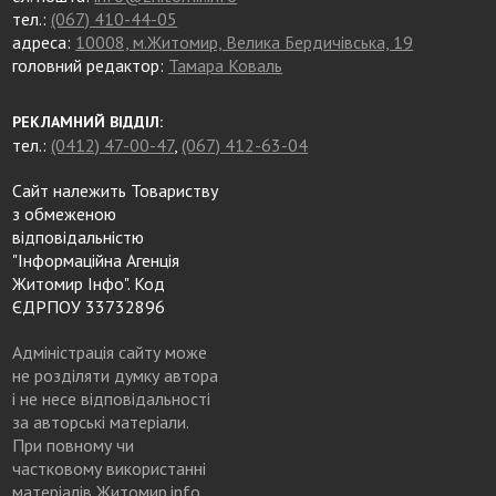
тел.:
(067) 410-44-05
адреса:
10008, м.Житомир, Велика Бердичівська, 19
головний редактор:
Тамара Коваль
РЕКЛАМНИЙ ВІДДІЛ:
тел.:
(0412) 47-00-47
,
(067) 412-63-04
Сайт належить Товариству
з обмеженою
відповідальністю
"Інформаційна Агенція
Житомир Інфо". Код
ЄДРПОУ 33732896
Адміністрація сайту може
не розділяти думку автора
і не несе відповідальності
за авторські матеріали.
При повному чи
частковому використанні
матеріалів Житомир.info