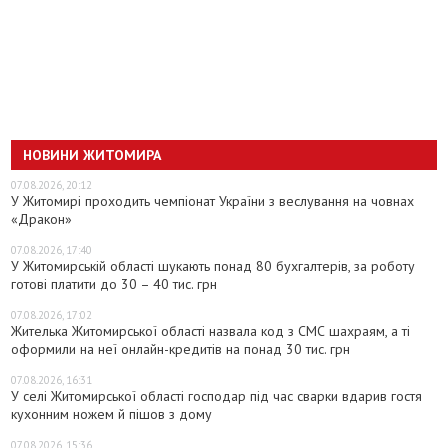
НОВИНИ ЖИТОМИРА
07.08.2026, 20:12
У Житомирі проходить чемпіонат України з веслування на човнах
«Дракон»
07.08.2026, 17:40
У Житомирській області шукають понад 80 бухгалтерів, за роботу
готові платити до 30 – 40 тис. грн
07.08.2026, 17:02
Жителька Житомирської області назвала код з СМС шахраям, а ті
оформили на неї онлайн-кредитів на понад 30 тис. грн
07.08.2026, 16:31
У селі Житомирської області господар під час сварки вдарив гостя
кухонним ножем й пішов з дому
07.08.2026, 15:36