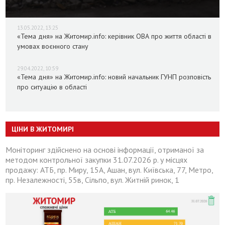
13.05.2022, 13:25
«Тема дня» на Житомир.info: керівник ОВА про життя області в
умовах воєнного стану
29.04.2022, 10:59
«Тема дня» на Житомир.info: новий начальник ГУНП розповість
про ситуацію в області
ЦІНИ В ЖИТОМИРІ
Моніторинг здійснено на основі інформації, отриманої за
методом контрольної закупки 31.07.2026 р. у місцях
продажу: АТБ, пр. Миру, 15А, Ашан, вул. Київська, 77, Метро,
пр. Незалежності, 55в, Сільпо, вул. Житній ринок, 1