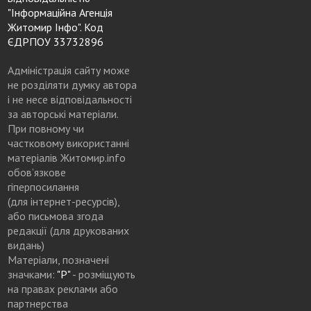
"Інформаційна Агенція
Житомир Інфо". Код
ЄДРПОУ 33732896
Адміністрація сайту може
не розділяти думку автора
і не несе відповідальності
за авторські матеріали.
При повному чи
частковому використанні
матеріалів Житомир.info
обов’язкове
гіперпосилання
(для інтернет-ресурсів),
або письмова згода
редакції (для друкованих
видань)
Матеріали, позначені
значками:
"Р"
- розміщують
на правах реклами або
партнерства