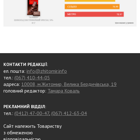
КОНТАКТИ РЕДАКЦІЇ:
ел. пошта:
info@zhitomir.info
тел.:
(067) 410-44-05
адреса:
10008, м.Житомир, Велика Бердичівська, 19
головний редактор:
Тамара Коваль
РЕКЛАМНИЙ ВІДДІЛ:
тел.:
(0412) 47-00-47
,
(067) 412-63-04
Сайт належить Товариству
з обмеженою
відповідальністю