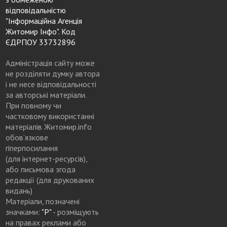
відповідальністю
"Інформаційна Агенція
Житомир Інфо". Код
ЄДРПОУ 33732896
Адміністрація сайту може
не розділяти думку автора
і не несе відповідальності
за авторські матеріали.
При повному чи
частковому використанні
матеріалів Житомир.info
обов’язкове
гіперпосилання
(для інтернет-ресурсів),
або письмова згода
редакції (для друкованих
видань)
Матеріали, позначені
значками:
"Р"
- розміщують
на правах реклами або