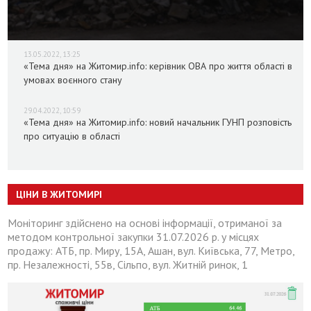
13.05.2022, 13:25
«Тема дня» на Житомир.info: керівник ОВА про життя області в
умовах воєнного стану
29.04.2022, 10:59
«Тема дня» на Житомир.info: новий начальник ГУНП розповість
про ситуацію в області
ЦІНИ В ЖИТОМИРІ
Моніторинг здійснено на основі інформації, отриманої за
методом контрольної закупки 31.07.2026 р. у місцях
продажу: АТБ, пр. Миру, 15А, Ашан, вул. Київська, 77, Метро,
пр. Незалежності, 55в, Сільпо, вул. Житній ринок, 1