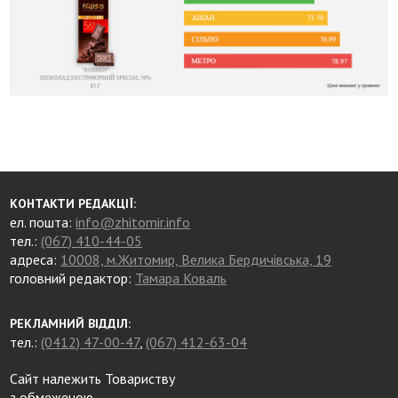
КОНТАКТИ РЕДАКЦІЇ:
ел. пошта:
info@zhitomir.info
тел.:
(067) 410-44-05
адреса:
10008, м.Житомир, Велика Бердичівська, 19
головний редактор:
Тамара Коваль
РЕКЛАМНИЙ ВІДДІЛ:
тел.:
(0412) 47-00-47
,
(067) 412-63-04
Сайт належить Товариству
з обмеженою