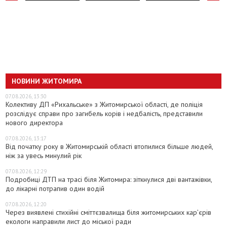
НОВИНИ ЖИТОМИРА
07.08.2026, 13:30
Колективу ДП «Рихальське» з Житомирської області, де поліція
розслідує справи про загибель корів і недбалість, представили
нового директора
07.08.2026, 13:17
Від початку року в Житомирській області втопилися більше людей,
ніж за увесь минулий рік
07.08.2026, 12:29
Подробиці ДТП на трасі біля Житомира: зіткнулися дві вантажівки,
до лікарні потрапив один водій
07.08.2026, 12:20
Через виявлені стихійні сміттєзвалища біля житомирських кар’єрів
екологи направили лист до міської ради