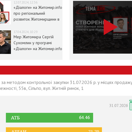
12.07.2024, 12:36
«Діалоги» на Житомир.info
про регіональний
розвиток Житомирщини в
умовах воєнного стану
17.04.2024, 10:29
Мер Житомира Сергій
Сухомлин у програмі
«Діалоги» на Житомир.info
 за методом контрольної закупки 31.07.2026 р. у місцях продажу
лежності, 55в, Сільпо, вул. Житній ринок, 1