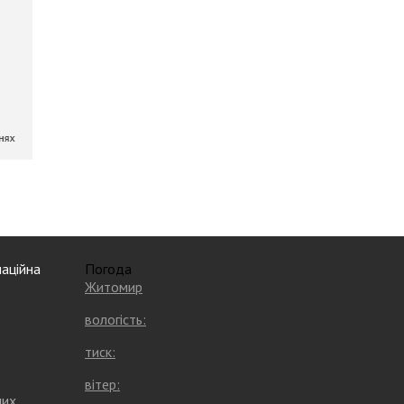
аційна
Погода
Житомир
вологість:
тиск:
вітер:
них