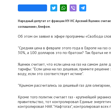
Народный депутат от фракции НУ-НС Арсений Яценюк считает 
соглашения», блефом.
Об этом он заявил в эфире программы «Свобода сло
"Средняя цена в феврале этого года в Европе на газ 
30%, а 100 долларов это по-братски? Так братья не п
Яценюк считает, что если цена на газ на самом деле
тарифы: "Если цена на газ дешевая, примите решение 
воду, если это соответствует истине".
"Крымом рассчитались за дешевый газ для олигархии, к
Кроме того политик считает газ - крупнейшей украинс
правительство, тот контролировал Единые энергетич
контролировал НАК "Нафтогаз", контролировал всех 