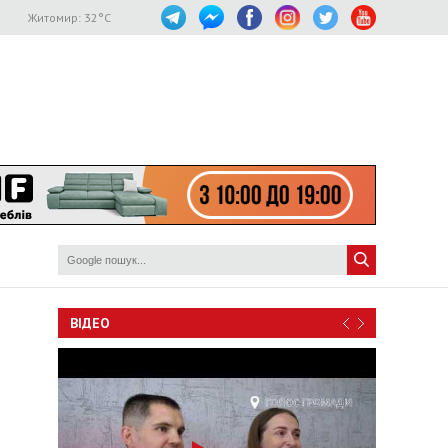
Житомир:
32
°C
ВІДЕО