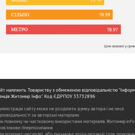
йт належить Товариству з обмеженою відповідальністю "Інформ
енція Житомир Інфо". Код ЄДРПОУ 33732896
міністрація сайту може не розділяти думку автора і не несе
дповідальності за авторські матеріали.
и повному чи частковому використанні матеріалів Житомир.info
ов’язкове гіперпосилання
ля інтернет-ресурсів), або письмова згода редакції (для друкова