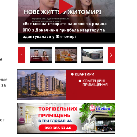
«Все можна створити заново»: як родина
ВПО з Донеччини придбала квартиру та
адаптувалася у Житомирі
не
ьные
 за
ует