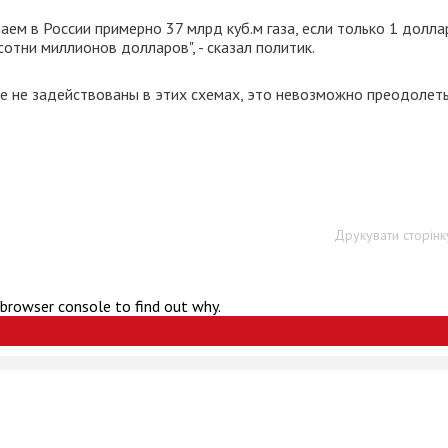
аем в России примерно 37 млрд куб.м газа, если только 1 долла
отни миллионов долларов", - сказал политик.
ые не задействованы в этих схемах, это невозможно преодолеть
Друкувати сторінк
 browser console to find out why.