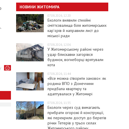
НОВИНИ ЖИТОМИРА
р
07.08.2026, 12:20
Екологи виявили стихійні
сміттєзвалища біля житомирських
.
кар’єрів й направили лист до
міської ради
07.08.2026, 12:06
У Житомирському районі через
удар блискавки загорівся
будинок, вогнеборці врятували
кота
у
07.08.2026, 11:44
«Все можна створити заново»: як
родина ВПО з Донеччини
придбала квартиру та
адаптувалася у Житомирі
07.08.2026, 11:35
Екологи через суд вимагають
прибрати огорожі й конструкції,
які перекрили доступ до берегів
річки Тетерів у трьох селах
Житомирського району