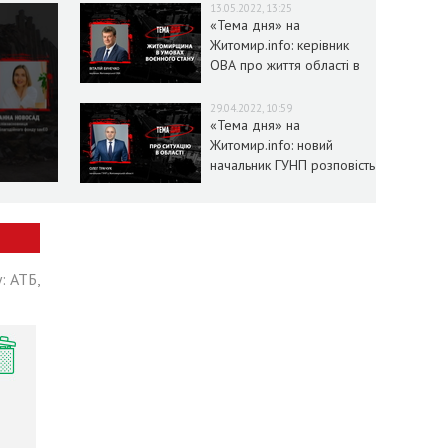
13.05.2022, 13:25
«Тема дня» на
Житомир.info: керівник
ОВА про життя області в
умовах воєнного стану
29.04.2022, 10:59
«Тема дня» на
Житомир.info: новий
начальник ГУНП розповість
про ситуацію в області
: АТБ,