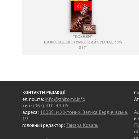
Са
КОНТАКТИ РЕДАКЦІЇ:
ел. пошта:
info@zhitomir.info
Аг
тел.:
(067) 410-44-05
Ад
адреса:
10008, м.Житомир, Велика Бердичівська,
ві
19
Пр
головний редактор:
Тамара Коваль
об
(д