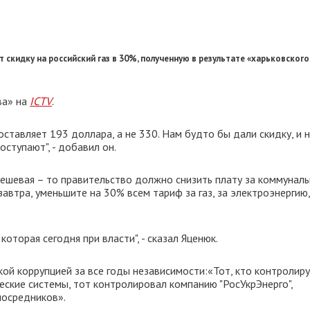
скидку на российский газ в 30%, полученную в результате «харьковского
ва» на
ICTV
.
составляет 193 доллара, а не 330. Нам будто бы дали скидку, и 
оступают", - добавил он.
 дешевая – то правительство должно снизить плату за коммунал
завтра, уменьшите на 30% всем тариф за газ, за электроэнергию,
оторая сегодня при власти", - сказал Яценюк.
кой коррупцией за все годы независимости:«Тот, кто контролир
еские системы, тот контролировал компанию "РосУкрЭнерго",
посредников».