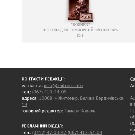
Са
КОНТАКТИ РЕДАКЦІЇ:
ел. пошта:
info@zhitomir.info
Аг
тел.:
(067) 410-44-05
Ад
адреса:
10008, м.Житомир, Велика Бердичівська,
ві
19
Пр
головний редактор:
Тамара Коваль
об
(д
РЕКЛАМНИЙ ВІДДІЛ:
ви
тел.:
(0412) 47-00-47
,
(067) 412-63-04