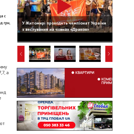
а с
У Житомирі проходить чемпіонат України
д грн,
з веслування на човнах «Дракон»
умму
7, а
онд
е
яют