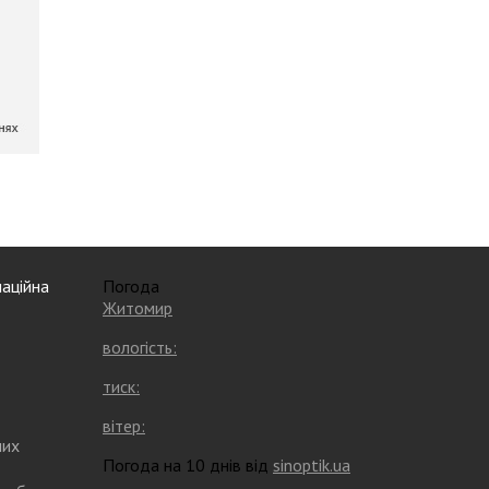
аційна
Погода
Житомир
вологість:
тиск:
вітер:
них
Погода на 10 днів від
sinoptik.ua