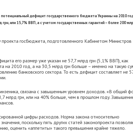
о потенциальный дефицит государственного бюджета Украины на 2010 год
рн, или 15,7% ВВП, а с учетом государственных гарантий – более 200 млр
у проекта госбюджета, подготовленного Кабинетом Министров
цита его размер уже указан не 57,7 млрд грн (5,1% ВВП), как
 на 2010 год, а на 30,5 млрд грн больше – именно на такую с
лению банковского сектора. То есть дефицит составляет не 57,
ии.
инзеника, связана с завышенным уровнем доходов. «В общий ф
,7 млрд грн, или на 40% больше, чем в прошлом году. Завышени
нансов.
ксированной цифры расходов. Норма закона относительно
значения, поскольку пять других статей законопроекта позвол
нию, оценить «аппетиты» такого превышения крайне тяжело.