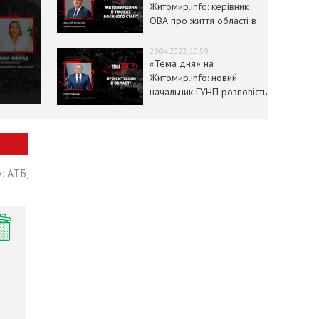
Житомир.info: керівник
ОВА про життя області в
умовах воєнного стану
29.04.2022, 10:59
«Тема дня» на
Житомир.info: новий
начальник ГУНП розповість
про ситуацію в області
: АТБ,