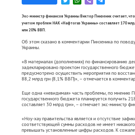
Экс-министр финансов Украины Виктор Пинзеник считает, чт
учетом проблем НАК «Нафтогаз Украины» составляет 170 млрд г
или 20% ВВП.
Об этом сказано в комментарии Пинзеника по повод
Украины.
«В материалах (дополнениях) по финансированию дефи
задекларировано проектом государственного бюджета
предусмотрено осуществить мероприятия по восстанов
88,2 млрд грн (8,1% ВВП)», – отмечается в комментар
Еще одна «невидимая» часть проблемы, по мнению П
государственного бюджета планируется получить 218
составляет 30 млрд грн», – отмечает экс-министр фи
«Ноу-хау правительства является и отсутствие зафи
соответствующей суммы расходов не имеет никакого 
превышать установленные цифры расходов. К сожале