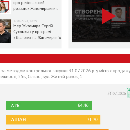
про регіональний
розвиток Житомирщини в
умовах воєнного стану
17.04.2024, 10:29
Мер Житомира Сергій
Сухомлин у програмі
«Діалоги» на Житомир.info
 за методом контрольної закупки 31.07.2026 р. у місцях продажу
лежності, 55в, Сільпо, вул. Житній ринок, 1