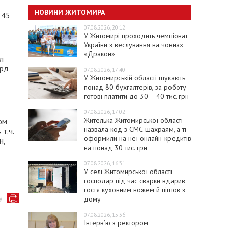
НОВИНИ ЖИТОМИРА
 45
07.08.2026, 20:12
У Житомирі проходить чемпіонат
України з веслування на човнах
«Дракон»
л
лрд
07.08.2026, 17:40
У Житомирській області шукають
понад 80 бухгалтерів, за роботу
готові платити до 30 – 40 тис. грн
07.08.2026, 17:02
Жителька Житомирської області
ом
назвала код з СМС шахраям, а ті
т.ч.
оформили на неї онлайн-кредитів
н,
на понад 30 тис. грн
07.08.2026, 16:31
У селі Житомирської області
господар під час сварки вдарив
гостя кухонним ножем й пішов з
у
дому
07.08.2026, 15:36
Інтерв’ю з ректором