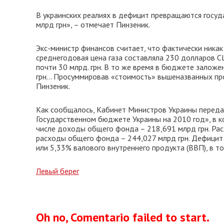
В украинских реалиях в дефицит превращаются госуд
млрд грн», – отмечает Пинзеник.
Экс-министр финансов считает, что фактически никак
среднегодовая цена газа составляла 230 долларов 
почти 30 млрд. грн. В то же время в бюджете заложе
грн… Просуммировав «стоимость» вышеназванных про
Пинзеник.
Как сообщалось, Кабинет Министров Украины переда
Государственном бюджете Украины на 2010 год», в к
числе доходы общего фонда – 218,691 млрд грн. Рас
расходы общего фонда – 244,027 млрд грн. Дефицит 
или 5,33% валового внутреннего продукта (ВВП), в т
Левый берег
Oh no, Comentario failed to start.