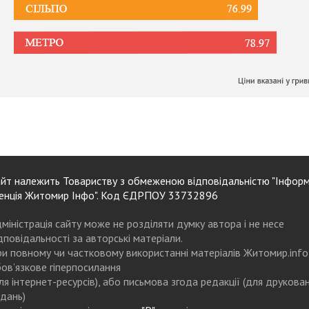
йт належить Товариству з обмеженою відповідальністю "Інформ
енція Житомир Інфо". Код ЄДРПОУ 33732896
міністрація сайту може не розділяти думку автора і не несе
дповідальності за авторські матеріали.
и повному чи частковому використанні матеріалів Житомир.info
ов’язкове гіперпосилання
ля інтернет-ресурсів), або письмова згода редакції (для друкова
дань)