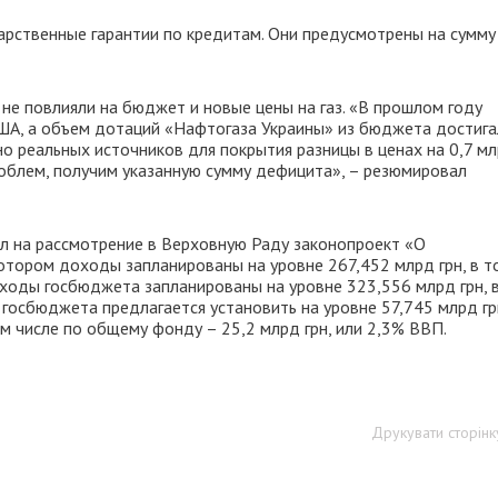
арственные гарантии по кредитам. Они предусмотрены на сумму
 не повлияли на бюджет и новые цены на газ. «В прошлом году
США, а объем дотаций «Нафтогаза Украины» из бюджета достига
но реальных источников для покрытия разницы в ценах на 0,7 м
блем, получим указанную сумму дефицита», – резюмировал
л на рассмотрение в Верховную Раду законопроект «О
отором доходы запланированы на уровне 267,452 млрд грн, в т
ходы госбюджета запланированы на уровне 323,556 млрд грн, в 
госбюджета предлагается установить на уровне 57,745 млрд гр
ом числе по общему фонду – 25,2 млрд грн, или 2,3% ВВП.
Друкувати сторінк