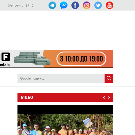
Житомир:
17
°C
ВІДЕО