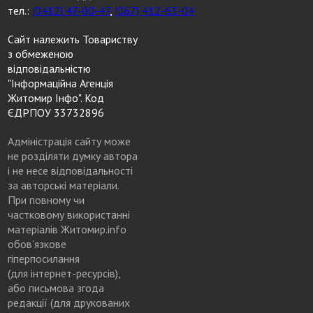
тел.:
(0412) 47-00-47
,
(067) 412-63-04
Сайт належить Товариству
з обмеженою
відповідальністю
"Інформаційна Агенція
Житомир Інфо". Код
ЄДРПОУ 33732896
Адміністрація сайту може
не розділяти думку автора
і не несе відповідальності
за авторські матеріали.
При повному чи
частковому використанні
матеріалів Житомир.info
обов’язкове
гіперпосилання
(для інтернет-ресурсів),
або письмова згода
редакції (для друкованих