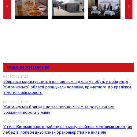
НОВИНИ ЖИТОМИРА
06.08.2026, 17:28
Збирався користуватись іменною лампадкою у побуті: у райцентрі
Житомирської області розшукали чоловіка, причетного до крадіжки
з могили військового
06.08.2026, 16:48
Житомирська бригада посіла перше місце за результатами
ураження ворога у липні
06.08.2026, 16:15
У селі Житомирського району на ставку знайшли мертвими молодих
лебедів: попередньо ознак браконьєрства не виявили