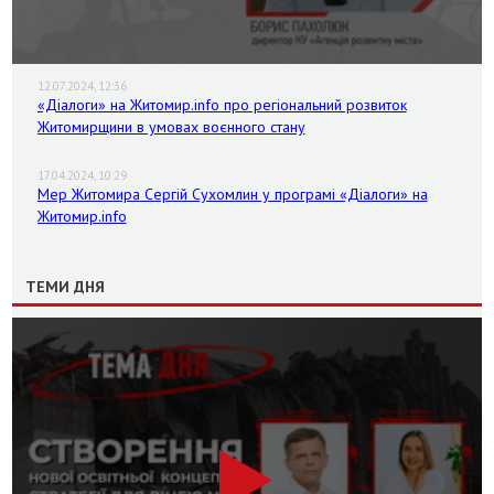
12.07.2024, 12:36
«Діалоги» на Житомир.info про регіональний розвиток
Житомирщини в умовах воєнного стану
17.04.2024, 10:29
Мер Житомира Сергій Сухомлин у програмі «Діалоги» на
Житомир.info
ТЕМИ ДНЯ