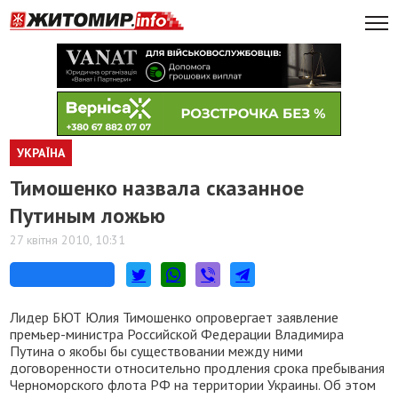
УКРАЇНА
Тимошенко назвала сказанное
Путиным ложью
27 квітня 2010, 10:31
Лидер БЮТ Юлия Тимошенко опровергает заявление
премьер-министра Российской Федерации Владимира
Путина о якобы бы существовании между ними
договоренности относительно продления срока пребывания
Черноморского флота РФ на территории Украины. Об этом