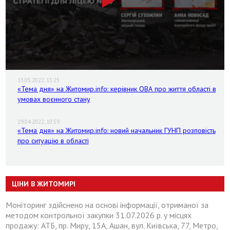
13.05.2022, 13:25
«Тема дня» на Житомир.info: керівник ОВА про життя області в
умовах воєнного стану
29.04.2022, 10:59
«Тема дня» на Житомир.info: новий начальник ГУНП розповість
про ситуацію в області
ЦІНИ В ЖИТОМИРІ
Моніторинг здійснено на основі інформації, отриманої за
методом контрольної закупки 31.07.2026 р. у місцях
продажу: АТБ, пр. Миру, 15А, Ашан, вул. Київська, 77, Метро,