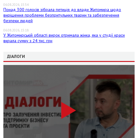
06.08.2026, 15:54
Понад 300 голосів зібрала петиція до влади Житомира щодо
вирішення проблеми безпритульних тварин та забезпечення
безпеки людей
06.08.2026, 15:18
У Житомирській області вирок отримала жінка, яка у студії краси
вкрала сумку з 24 тис. грн
ДІАЛОГИ