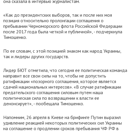
она сказала в интервью журналистам.
«Как до президентских выборов, так и после них моя
позиция относительно пролонгации соглашения о
пребывании Черноморского флота Российской Федерации
после 2017 года была четкой и публичной», - подчеркнула
Тимошенко.
По ее словам, с этой позицией знаком как народ Украины,
так и лидеры других государств.
Лидер БЮТ отметила, что сегодня ее политическая команда
направит все свои силы на то, чтобы не допустить
ратификации «позорного соглашения, которое является
сдачей национальных интересов». «В случае ратификации
предательского соглашения силовым путем наша
политическая сила по возвращении к власти ее
денонсирует», - пообещала Тимошенко.
Напомним, 26 апреля в Киеве на брифинге Путин выразил
удивление реакцией некоторых политических сил Украины
на соглашение о продлении сроков пребывания ЧФ РФ в