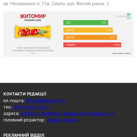
пр. Незалежності, 55в, Сільпо, вул. Житній ринок, 1
КОНТАКТИ РЕДАКЦІЇ:
ел. пошта:
info@zhitomir.info
тел.:
(067) 410-44-05
адреса:
10008, м.Житомир, Велика Бердичівська, 19
головний редактор:
Тамара Коваль
РЕКЛАМНИЙ ВІДДІЛ: