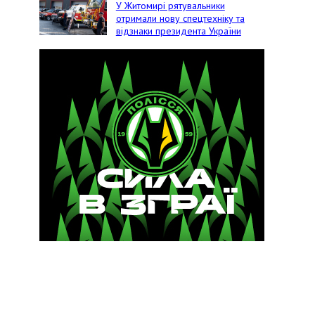
У Житомирі рятувальники
отримали нову спецтехніку та
відзнаки президента України