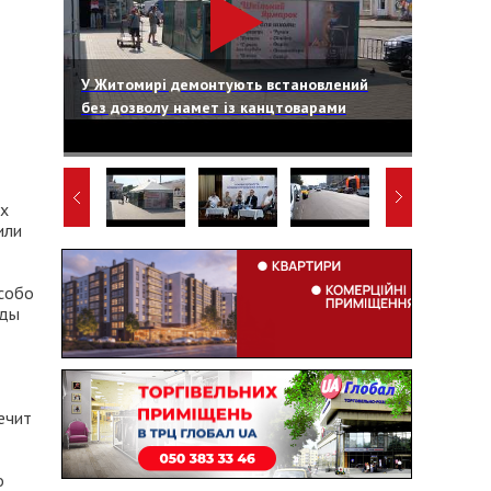
У Житомирі демонтують встановлений
без дозволу намет із канцтоварами
их
или
особо
оды
ечит
о