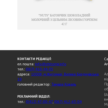
Са
КОНТАКТИ РЕДАКЦІЇ:
ел. пошта:
info@zhitomir.info
Аг
тел.:
(067) 410-44-05
Ад
адреса:
10008, м.Житомир, Велика Бердичівська,
ві
19
Пр
головний редактор:
Тамара Коваль
об
(д
РЕКЛАМНИЙ ВІДДІЛ:
ви
тел.:
(0412) 47-00-47
,
(067) 412-63-04
Ма