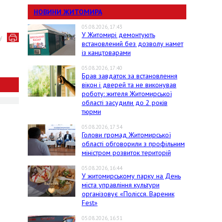
НОВИНИ ЖИТОМИРА
05.08.2026, 17:43
У Житомирі демонтують
у
встановлений без дозволу намет
із канцтоварами
05.08.2026, 17:40
Брав завдаток за встановлення
вікон і дверей та не виконував
роботу: жителя Житомирської
області засудили до 2 років
тюрми
05.08.2026, 17:34
Голови громад Житомирської
області обговорили з профільним
міністром розвиток територій
05.08.2026, 16:44
У житомирському парку на День
міста управління культури
організовує «Полісся. Вареник
Fest»
05.08.2026, 16:31