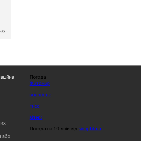
аційна
Погода
Житомир
вологість:
тиск:
вітер:
них
Погода на 10 днів від
sinoptik.ua
и або