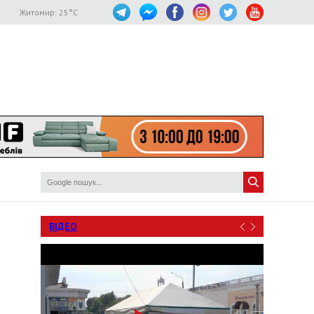
Житомир:
25
°C
ВІДЕО