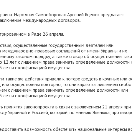
краина-Народная Самооборона» Арсений Яценюк предлагает
заключение международных договоров.
трированном в Раде 26 апреля.
ействия, осуществленные государственным деятелем или
я международно-правовых соглашений от имени Украины и их
енному законом порядку, а также сговор об осуществлении так
о 12 лет с лишением права занимать определенные должности 
3 лет и с конфискацией имущества.
ли такие же действия привели к потере средств в крупных или 
, или осуществлены повторно, то они караются лишением своб
нием с лишением права занимать определенные должности или
3 лет и с конфискацией имущества.
ь принятия законопроекта в связи с заключением 21 апреля при
ду Украиной и Россией, который, по мнению Яценюка, противор
редоставить возможность обеспечить национальные интересы в