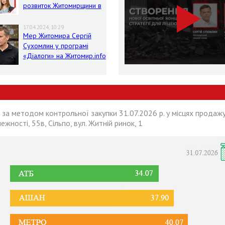
розвиток Житомирщини в
умовах воєнного стану
17.04.2024, 10:29
Мер Житомира Сергій
Сухомлин у програмі
«Діалоги» на Житомир.info
 за методом контрольної закупки 31.07.2026 р. у місцях продажу
лежності, 55в, Сільпо, вул. Житній ринок, 1