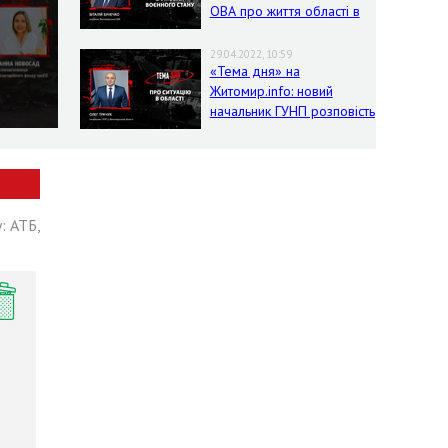
ОВА про життя області в
умовах воєнного стану
29.04.2022, 10:59
«Тема дня» на
Житомир.info: новий
начальник ГУНП розповість
про ситуацію в області
: АТБ,