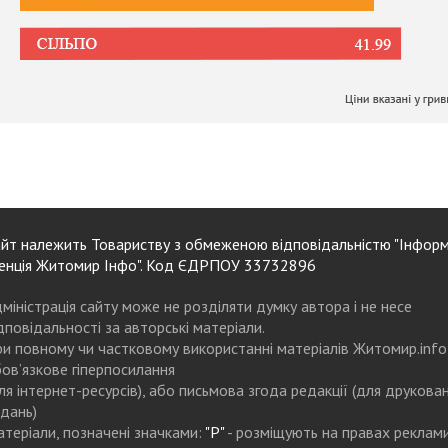
йт належить Товариству з обмеженою відповідальністю "Інформ
енція Житомир Інфо". Код ЄДРПОУ 33732896
міністрація сайту може не розділяти думку автора і не несе
дповідальності за авторські матеріали.
и повному чи частковому використанні матеріалів Житомир.info
ов’язкове гіперпосилання
ля інтернет-ресурсів), або письмова згода редакції (для друкова
дань)
теріали, позначені значками:
"Р"
- розміщують на правах реклам