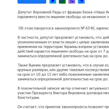
Депутат Верховной Рады от фракции Блока «Наша У
парламенту ввести лишение свободы за незаконное 
Об этом говорится в законопроекте № 6340, зарегис
В частности, депутат предлагает установить, что д
уполномоченным от власти лицом с целью заключени
применения на территории Украины вопреки установл
действий караются лишением свободы на срок от 7 д
заниматься определенной деятельностью на срок до 
Также Яценюк предлагает установить, что в случае ес
крупных размерах, или другим тяжелым последствиям
на срок от 10 до 15 лет либо пожизненным заключе
заниматься определенной деятельностью на срок до 
В пояснительной записке автор отмечает актуальност
участии Президента Виктора Януковича договора меж
Конституции.
Он считает, что принятие законопроекта позволит п