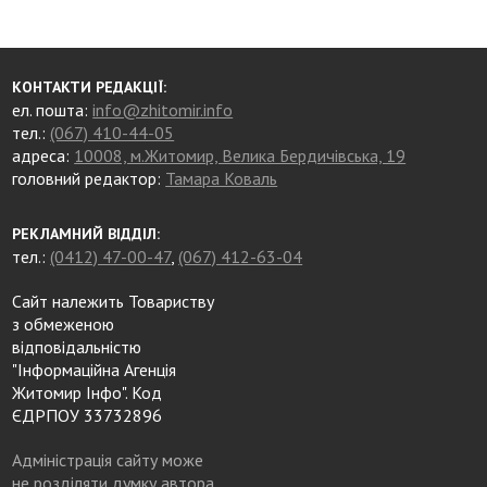
КОНТАКТИ РЕДАКЦІЇ:
ел. пошта:
info@zhitomir.info
тел.:
(067) 410-44-05
адреса:
10008, м.Житомир, Велика Бердичівська, 19
головний редактор:
Тамара Коваль
РЕКЛАМНИЙ ВІДДІЛ:
тел.:
(0412) 47-00-47
,
(067) 412-63-04
Сайт належить Товариству
з обмеженою
відповідальністю
"Інформаційна Агенція
Житомир Інфо". Код
ЄДРПОУ 33732896
Адміністрація сайту може
не розділяти думку автора