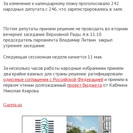
За изменение к календарному плану проголосовало 242
народных депутата с 246, что зарегистрировались в зале.
Потом депутаты приняли решение не проводить во вторник
вечернее заседание Верховной Рады. А в 11.10
председатель парламента Владимир Литвин закрыл
утреннее заседание.
Следующая сессионная неделя начнется 11 мая.
За несколько часов работы народные избранники приняли
два крайне важных для страны решения: ратифицировали
одиозные соглашения с Российской Федерацией
и приняли в
первом чтении долгожданный
проект бюджета
от Кабмина
Николая Азарова.
Gazeta.ua