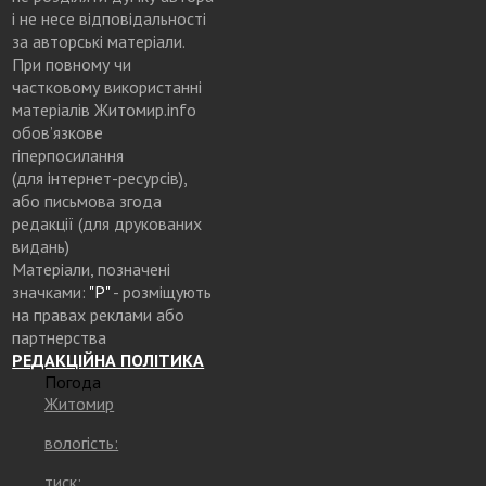
і не несе відповідальності
за авторські матеріали.
При повному чи
частковому використанні
матеріалів Житомир.info
обов’язкове
гіперпосилання
(для інтернет-ресурсів),
або письмова згода
редакції (для друкованих
видань)
Матеріали, позначені
значками:
"Р"
- розміщують
на правах реклами або
партнерства
РЕДАКЦІЙНА ПОЛІТИКА
Погода
Житомир
вологість:
тиск: