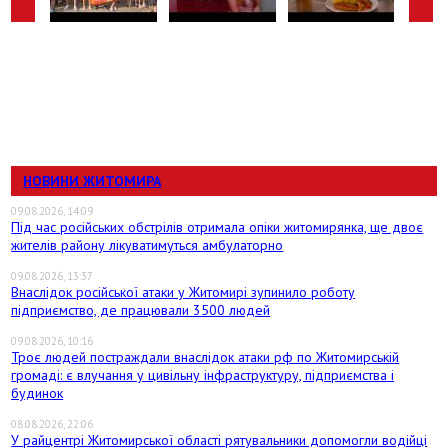
НОВИНИ ЖИТОМИРА
09.08.2026, 14:09
Під час російських обстрілів отримала опіки житомирянка, ще двоє
жителів району лікуватимуться амбулаторно
09.08.2026, 13:37
Внаслідок російської атаки у Житомирі зупинило роботу
підприємство, де працювали 3500 людей
09.08.2026, 10:16
Троє людей постраждали внаслідок атаки рф по Житомирській
громаді: є влучання у цивільну інфраструктуру, підприємства і
будинок
08.08.2026, 22:06
У райцентрі Житомирської області рятувальники допомогли водійці