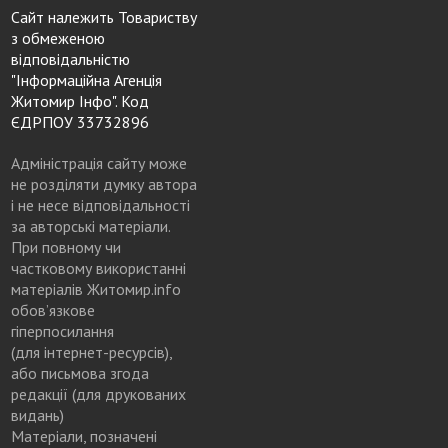
Сайт належить Товариству
з обмеженою
відповідальністю
"Інформаційна Агенція
Житомир Інфо". Код
ЄДРПОУ 33732896
Адміністрація сайту може
не розділяти думку автора
і не несе відповідальності
за авторські матеріали.
При повному чи
частковому використанні
матеріалів Житомир.info
обов’язкове
гіперпосилання
(для інтернет-ресурсів),
або письмова згода
редакції (для друкованих
видань)
Матеріали, позначені