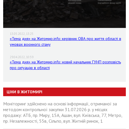
13.05.2022, 13:25
«Тема дня» на Житомир.info: керівник ОВА про життя області в
умовах воєнного стану
29.04.2022, 10:59
«Тема дня» на Житомир.info: новий начальник ГУНП розповість
про ситуацію в області
ЦІНИ В ЖИТОМИРІ
Моніторинг здійснено на основі інформації, отриманої за
методом контрольної закупки 31.07.2026 р. у місцях
продажу: АТБ, пр. Миру, 15А, Ашан, вул. Київська, 77, Метро,
пр. Незалежності, 55в, Сільпо, вул. Житній ринок, 1