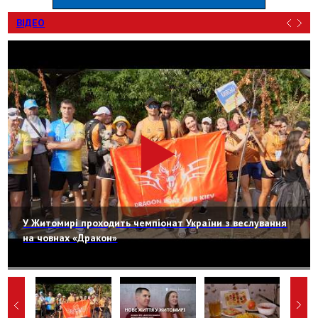
ВІДЕО
У Житомирі проходить чемпіонат України з веслування
на човнах «Дракон»