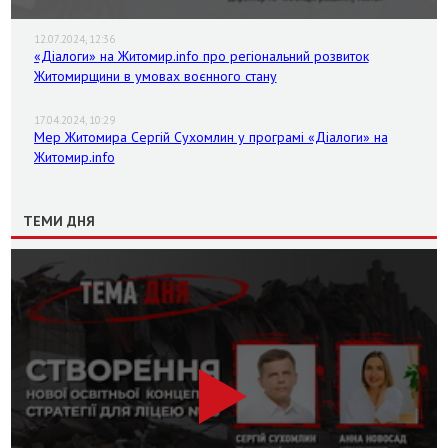
12.07.2024, 12:36
«Діалоги» на Житомир.info про регіональний розвиток
Житомирщини в умовах воєнного стану
17.04.2024, 10:29
Мер Житомира Сергій Сухомлин у програмі «Діалоги» на
Житомир.info
ТЕМИ ДНЯ