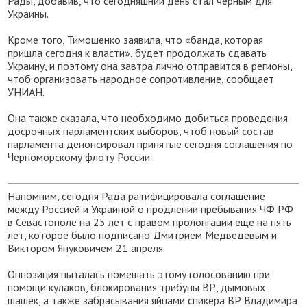
Рады, добавив, что сегодняшний день стал черным для
Украины.
Кроме того, Тимошенко заявила, что «банда, которая
пришла сегодня к власти», будет продолжать сдавать
Украину, и поэтому она завтра лично отправится в регионы,
чтоб организовать народное сопротивление, сообщает
УНИАН.
Она также сказала, что необходимо добиться проведения
досрочных парламентских выборов, чтоб новый состав
парламента денонсировал принятые сегодня соглашения по
Черноморскому флоту России.
Напомним, сегодня Рада ратифицировала соглашение
между Россией и Украиной о продлении пребывания ЧФ РФ
в Севастополе на 25 лет с правом пролонгации еще на пять
лет, которое было подписано Дмитрием Медведевым и
Виктором Януковичем 21 апреля.
Оппозиция пыталась помешать этому голосованию при
помощи кулаков, блокирования трибуны ВР, дымовых
шашек, а также забрасывания яйцами спикера ВР Владимира