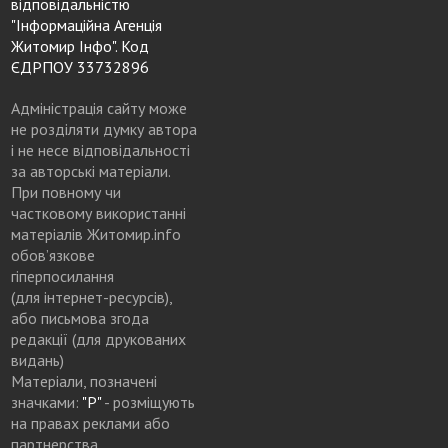
відповідальністю
"Інформаційна Агенція
Житомир Інфо". Код
ЄДРПОУ 33732896
Адміністрація сайту може
не розділяти думку автора
і не несе відповідальності
за авторські матеріали.
При повному чи
частковому використанні
матеріалів Житомир.info
обов’язкове
гіперпосилання
(для інтернет-ресурсів),
або письмова згода
редакції (для друкованих
видань)
Матеріали, позначені
значками:
"Р"
- розміщують
на правах реклами або
партнерства