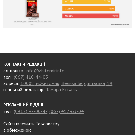
КОНТАКТИ РЕДАКЦІЇ:
ел. пошта:
info@zhitomir.info
тел.:
(067) 410-44-05
адреса:
10008, м.Житомир, Велика Бердичівська, 19
головний редактор:
Тамара Коваль
РЕКЛАМНИЙ ВІДДІЛ:
тел.:
(0412) 47-00-47
,
(067) 412-63-04
Сайт належить Товариству
з обмеженою