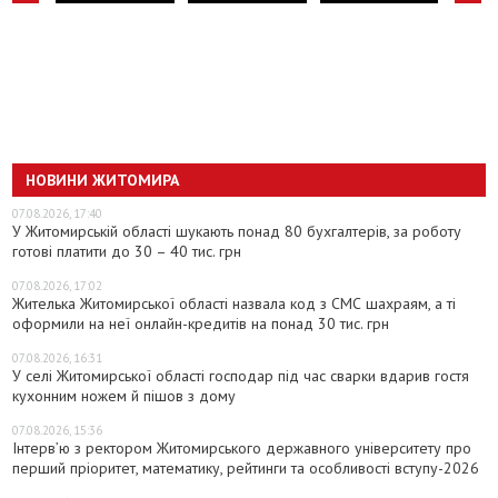
НОВИНИ ЖИТОМИРА
07.08.2026, 17:40
У Житомирській області шукають понад 80 бухгалтерів, за роботу
готові платити до 30 – 40 тис. грн
07.08.2026, 17:02
Жителька Житомирської області назвала код з СМС шахраям, а ті
оформили на неї онлайн-кредитів на понад 30 тис. грн
07.08.2026, 16:31
У селі Житомирської області господар під час сварки вдарив гостя
кухонним ножем й пішов з дому
07.08.2026, 15:36
Інтерв’ю з ректором Житомирського державного університету про
перший пріоритет, математику, рейтинги та особливості вступу-2026