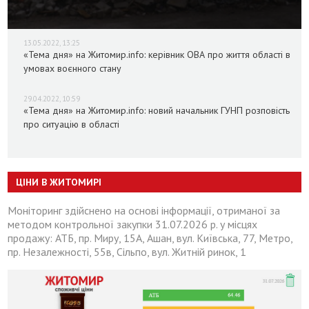
13.05.2022, 13:25
«Тема дня» на Житомир.info: керівник ОВА про життя області в
умовах воєнного стану
29.04.2022, 10:59
«Тема дня» на Житомир.info: новий начальник ГУНП розповість
про ситуацію в області
ЦІНИ В ЖИТОМИРІ
Моніторинг здійснено на основі інформації, отриманої за
методом контрольної закупки 31.07.2026 р. у місцях
продажу: АТБ, пр. Миру, 15А, Ашан, вул. Київська, 77, Метро,
пр. Незалежності, 55в, Сільпо, вул. Житній ринок, 1