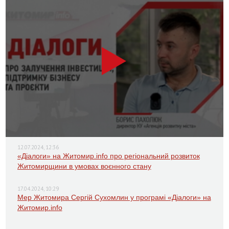
12.07.2024, 12:36
«Діалоги» на Житомир.info про регіональний розвиток
Житомирщини в умовах воєнного стану
17.04.2024, 10:29
Мер Житомира Сергій Сухомлин у програмі «Діалоги» на
Житомир.info