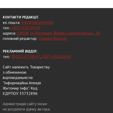
КОНТАКТИ РЕДАКЦІЇ:
ел. пошта:
info@zhitomir.info
тел.:
(067) 410-44-05
адреса:
10008, м.Житомир, Велика Бердичівська, 19
головний редактор:
Тамара Коваль
РЕКЛАМНИЙ ВІДДІЛ:
тел.:
,
(0412) 47-00-47
(067) 412-63-04
Сайт належить Товариству
з обмеженою
відповідальністю
"Інформаційна Агенція
Житомир Інфо". Код
ЄДРПОУ 33732896
Адміністрація сайту може
не розділяти думку автора