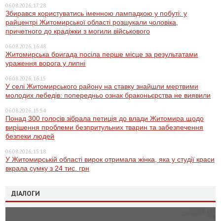
06.08.2026, 17:28
Збирався користуватись іменною лампадкою у побуті: у
райцентрі Житомирської області розшукали чоловіка,
причетного до крадіжки з могили військового
06.08.2026, 16:48
Житомирська бригада посіла перше місце за результатами
ураження ворога у липні
06.08.2026, 16:15
У селі Житомирського району на ставку знайшли мертвими
молодих лебедів: попередньо ознак браконьєрства не виявили
06.08.2026, 15:54
Понад 300 голосів зібрала петиція до влади Житомира щодо
вирішення проблеми безпритульних тварин та забезпечення
безпеки людей
06.08.2026, 15:18
У Житомирській області вирок отримала жінка, яка у студії краси
вкрала сумку з 24 тис. грн
ДІАЛОГИ