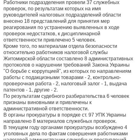
Работники подразделения провели 37 служебных
проверок, по результатам которых на имя
руководителей налоговых подразделений области
внесено 18 представлений для принятия мер
реагирования по устранению выявленных в ходе
проверок недостатков, к дисциплинарной
ответственности привлечено 5 человек.
Кроме того, по материалам отдела безопасности
относительно работников налоговой службы
Житомирской области составлено 8 административных
протоколов о нарушении требований Закона Украины
"О борьбе с коррупцией", из которых по направлениям
работы с подакцизными товарами - 2, контрольно-
проверочная работа - 2, налоговый залог - 1, выдача
патентов - 1, другие - 2.
По результатам судебного разбирательства 6 человек
признаны виновными и привлечены к
административной ответственности.
В органы прокуратуры в порядке ст. 97 УПК Украины
направлено 8 материалов служебных проверок.
В текущем году органами прокуратуры возбуждено 4
уголовных дела по фактам совершения работниками
налоговой администрации служебных преступлений.