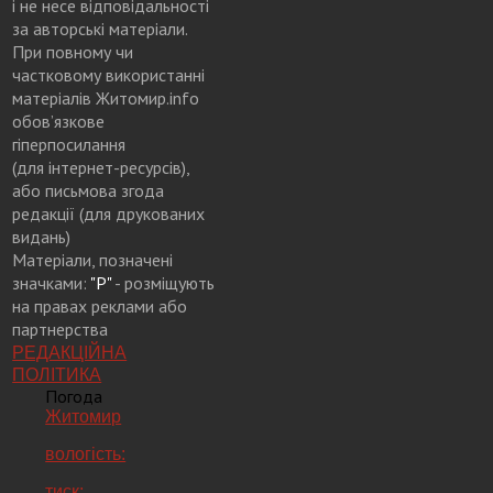
і не несе відповідальності
за авторські матеріали.
При повному чи
частковому використанні
матеріалів Житомир.info
обов’язкове
гіперпосилання
(для інтернет-ресурсів),
або письмова згода
редакції (для друкованих
видань)
Матеріали, позначені
значками:
"Р"
- розміщують
на правах реклами або
партнерства
РЕДАКЦІЙНА
ПОЛІТИКА
Погода
Житомир
вологість:
тиск: