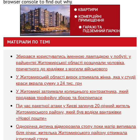
browser console to find out why.
МАТЕРІАЛИ ПО ТЕМІ
Збирався користуватись іменною лампадкою у побуті: у
райцентрі Житомирської області розшукали чоловіка,
причетного до крадіжки з могили військового
У Житомирській області вирок отримала жінка, яка у студії
краси вкрала сумку з 24 тис. грн
У Житомирі затримали колишнього контрактника, який
продавав трофейну зброю та боєприпаси
Під час ракетної атаки у Києві загинув 20-річний житель
Житомирського району, який був водієм вантажівки
«Нової пошти»
Однорічна дитина відморозила стопу поки матір випивала
біля річки: жителька Житомирського району отримала
іспитовий строк