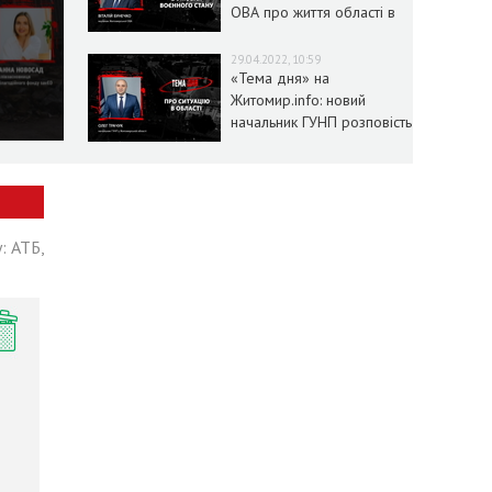
ОВА про життя області в
умовах воєнного стану
29.04.2022, 10:59
«Тема дня» на
Житомир.info: новий
начальник ГУНП розповість
про ситуацію в області
: АТБ,