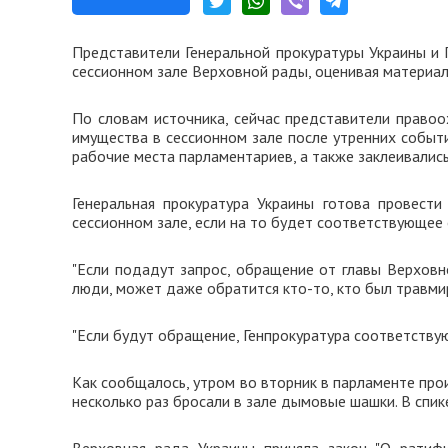
Представители Генеральной прокуратуры Украины и 
сессионном зале Верховной рады, оценивая материал
По словам источника, сейчас представители правоо
имущества в сессионном зале после утренних событ
рабочие места парламентариев, а также заклеивались
Генеральная прокуратура Украины готова провести
сессионном зале, если на то будет соответствующее
"Если подадут запрос, обращение от главы Верховн
люди, может даже обратится кто-то, кто был травмиро
"Если будут обращение, Генпрокуратура соответствую
Как сообщалось, утром во вторник в парламенте пр
несколько раз бросали в зале дымовые шашки. В спик