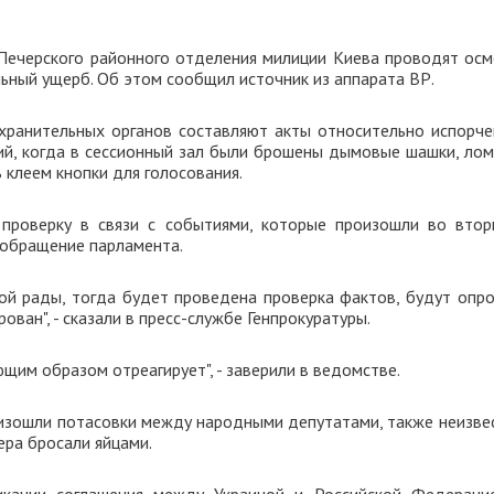
Печерского районного отделения милиции Киева проводят осм
ьный ущерб. Об этом сообщил источник из аппарата ВР.
хранительных органов составляют акты относительно испорче
ий, когда в сессионный зал были брошены дымовые шашки, лом
 клеем кнопки для голосования.
 проверку в связи с событиями, которые произошли во втор
 обращение парламента.
ой рады, тогда будет проведена проверка фактов, будут опр
ван", - сказали в пресс-службе Генпрокуратуры.
щим образом отреагирует", - заверили в ведомстве.
оизошли потасовки между народными депутатами, также неизве
ера бросали яйцами.