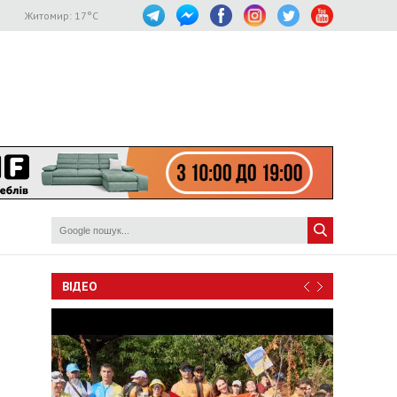
Житомир:
17
°C
ВІДЕО