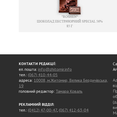
Са
КОНТАКТИ РЕДАКЦІЇ:
ел. пошта:
info@zhitomir.info
Аг
тел.:
(067) 410-44-05
Ад
адреса:
10008, м.Житомир, Велика Бердичівська,
ві
19
Пр
головний редактор:
Тамара Коваль
об
(д
РЕКЛАМНИЙ ВІДДІЛ:
ви
тел.:
(0412) 47-00-47
,
(067) 412-63-04
Ма