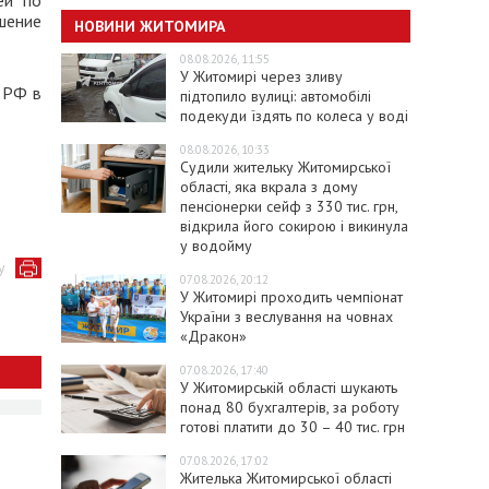
ей по
шение
НОВИНИ ЖИТОМИРА
08.08.2026, 11:55
У Житомирі через зливу
 РФ в
підтопило вулиці: автомобілі
подекуди їздять по колеса у воді
08.08.2026, 10:33
Судили жительку Житомирської
області, яка вкрала з дому
пенсіонерки сейф з 330 тис. грн,
відкрила його сокирою і викинула
у водойму
у
07.08.2026, 20:12
У Житомирі проходить чемпіонат
України з веслування на човнах
«Дракон»
07.08.2026, 17:40
У Житомирській області шукають
понад 80 бухгалтерів, за роботу
готові платити до 30 – 40 тис. грн
07.08.2026, 17:02
Жителька Житомирської області