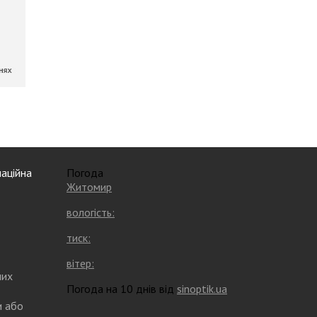
аційна
Погода
Житомир
вологість:
тиск:
вітер:
них
Погода на 10 днів від
sinoptik.ua
и або