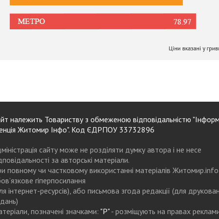
йт належить Товариству з обмеженою відповідальністю "Інформ
енція Житомир Інфо". Код ЄДРПОУ 33732896
міністрація сайту може не розділяти думку автора і не несе
дповідальності за авторські матеріали.
и повному чи частковому використанні матеріалів Житомир.info
ов’язкове гіперпосилання
ля інтернет-ресурсів), або письмова згода редакції (для друкова
дань)
теріали, позначені значками:
"Р"
- розміщують на правах реклам