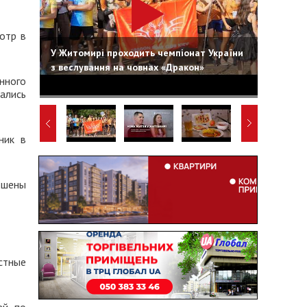
отр в
У Житомирі проходить чемпіонат України
з веслування на човнах «Дракон»
нного
ались
ник в
ошены
стные