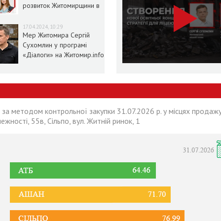
розвиток Житомирщини в
умовах воєнного стану
17.04.2024, 10:29
Мер Житомира Сергій
Сухомлин у програмі
«Діалоги» на Житомир.info
 за методом контрольної закупки 31.07.2026 р. у місцях продажу
лежності, 55в, Сільпо, вул. Житній ринок, 1