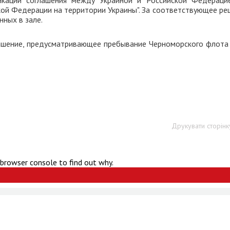
икации соглашения между Украиной и Российской Федераци
ой Федерации на территории Украины". За соответствующее ре
нных в зале.
лашение, предусматривающее пребывание Черноморского флота
Друкувати сторінк
 browser console to find out why.