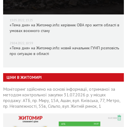
13.05.2022, 13:25
«Тема дня» на Житомир.info: керівник ОВА про життя області в
умовах воєнного стану
29.04.2022, 10:59
«Тема дня» на Житомир.info: новий начальник ГУНП розповість
про ситуацію в області
ЦІНИ В ЖИТОМИРІ
Моніторинг здійснено на основі інформації, отриманої за
методом контрольної закупки 31.07.2026 р. у місцях
продажу: АТБ, пр. Миру, 15А, Ашан, вул. Київська, 77, Метро,
пр. Незалежності, 55в, Сільпо, вул. Житній ринок, 1