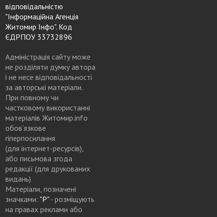
відповідальністю
"Інформаційна Агенція
Житомир Інфо". Код
ЄДРПОУ 33732896
Адміністрація сайту може
не розділяти думку автора
і не несе відповідальності
за авторські матеріали.
При повному чи
частковому використанні
матеріалів Житомир.info
обов’язкове
гіперпосилання
(для інтернет-ресурсів),
або письмова згода
редакції (для друкованих
видань)
Матеріали, позначені
значками:
"Р"
- розміщують
на правах реклами або