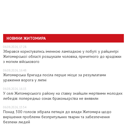
НОВИНИ ЖИТОМИРА
06.08.2026, 17:28
Збирався користуватись іменною лампадкою у побуті: у райцентрі
Житомирської області розшукали чоловіка, причетного до крадіжки
з могили військового
06.08.2026, 16:48
Житомирська бригада посіла перше місце за результатами
ураження ворога у липні
06.08.2026, 16:15
У селі Житомирського району на ставку знайшли мертвими молодих
лебедів: попередньо ознак браконьєрства не виявили
06.08.2026, 15:54
Понад 300 голосів зібрала петиція до влади Житомира щодо
вирішення проблеми безпритульних тварин та забезпечення
безпеки людей