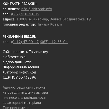
КОНТАКТИ РЕДАКЦІЇ:
ел. пошта:
info@zhitomir.info
тел.:
(067) 410-44-05
адреса:
10008, м.Житомир, Велика Бердичівська, 19
головний редактор:
Тамара Коваль
РЕКЛАМНИЙ ВІДДІЛ:
тел.:
(0412) 47-00-47
,
(067) 412-63-04
Сайт належить Товариству
з обмеженою
відповідальністю
"Інформаційна Агенція
Житомир Інфо". Код
ЄДРПОУ 33732896
Адміністрація сайту може
не розділяти думку автора
і не несе відповідальності
за авторські матеріали.
При повному чи