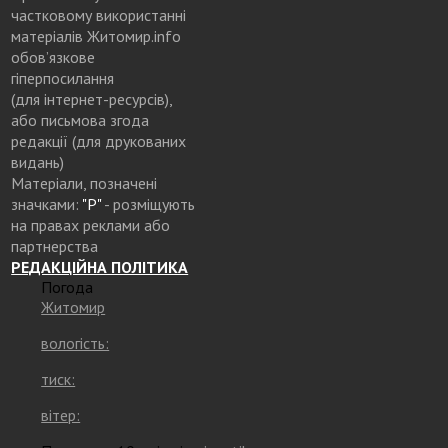
частковому використанні
матеріалів Житомир.info
обов’язкове
гіперпосилання
(для інтернет-ресурсів),
або письмова згода
редакції (для друкованих
видань)
Матеріали, позначені
значками:
"Р"
- розміщують
на правах реклами або
партнерства
РЕДАКЦІЙНА ПОЛІТИКА
Погода
Житомир
вологість:
тиск:
вітер: