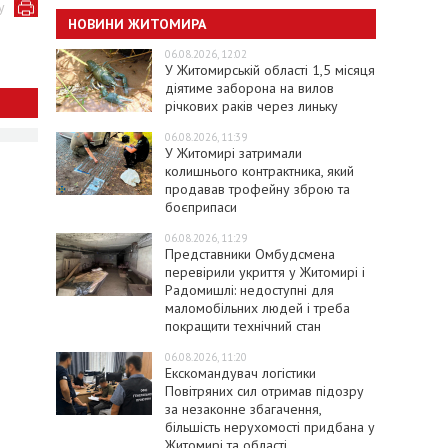
у
НОВИНИ ЖИТОМИРА
06.08.2026, 12:02
У Житомирській області 1,5 місяця
діятиме заборона на вилов
річкових раків через линьку
06.08.2026, 11:39
У Житомирі затримали
колишнього контрактника, який
продавав трофейну зброю та
боєприпаси
06.08.2026, 11:29
Представники Омбудсмена
перевірили укриття у Житомирі і
Радомишлі: недоступні для
маломобільних людей і треба
покращити технічний стан
06.08.2026, 11:20
Екскомандувач логістики
Повітряних сил отримав підозру
за незаконне збагачення,
більшість нерухомості придбана у
Житомирі та області