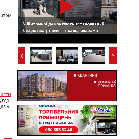
зитом
У Житомирі демонтують встановлений
без дозволу намет із канцтоварами
мости
 где
щила