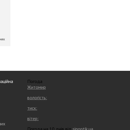
аційна
Погода
Житомир
вологість:
тиск:
вітер:
них
Погода на 10 днів від
sinoptik.ua