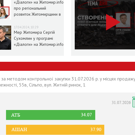
«Діалоги» на Житомир.info
про регіональний
розвиток Житомирщини в
умовах воєнного стану
17.04.2024, 10:29
Мер Житомира Сергій
Сухомлин у програмі
«Діалоги» на Житомир.info
 за методом контрольної закупки 31.07.2026 р. у місцях продажу
лежності, 55в, Сільпо, вул. Житній ринок, 1