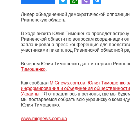
Лидер объединенной демократической оппозиции 
Ривненскую область.
В ходе визита Юлия Тимошенко проведет встречу
Ривненской области по вопросам координации оп
запланирована пресс-конференция для представи
участниками пикета под Ривненской областной ра
Вечером Юлия Тимошенко даст интервью Ривненс
Тимошенко
.
Как сообщал
MIGnews.com.ua
,
Юлия Тимошенко за
информирования и объединения общественности 
Украины
. "Я отправляюсь в регионы, где мы буде
мы постараемся собрать всю украинскую команду
Юлия Тимошенко.
www.mignews.com.ua