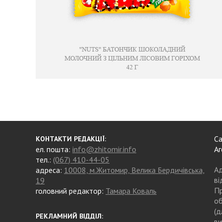
Са
КОНТАКТИ РЕДАКЦІЇ:
ел. пошта:
info@zhitomir.info
Аг
тел.:
(067) 410-44-05
Ад
адреса:
10008, м.Житомир, Велика Бердичівська,
ві
19
Пр
головний редактор:
Тамара Коваль
об
(д
РЕКЛАМНИЙ ВІДДІЛ:
ви