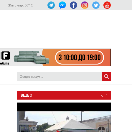
Житомир:
37
°C
ВІДЕО