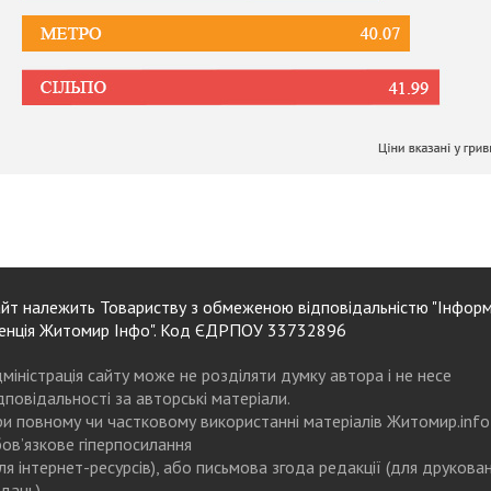
йт належить Товариству з обмеженою відповідальністю "Інформ
енція Житомир Інфо". Код ЄДРПОУ 33732896
міністрація сайту може не розділяти думку автора і не несе
дповідальності за авторські матеріали.
и повному чи частковому використанні матеріалів Житомир.info
ов’язкове гіперпосилання
ля інтернет-ресурсів), або письмова згода редакції (для друкова
дань)