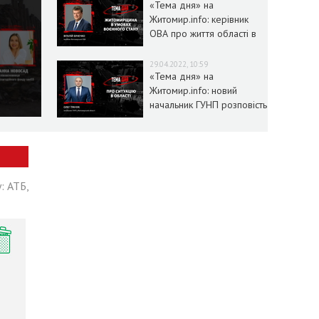
«Тема дня» на
Житомир.info: керівник
ОВА про життя області в
умовах воєнного стану
29.04.2022, 10:59
«Тема дня» на
Житомир.info: новий
начальник ГУНП розповість
про ситуацію в області
: АТБ,