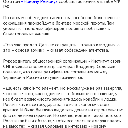
Об этом
«Новому Региону»
сообщил источник в штабе ЧФ
РФ.
По словам собеседника агентства, особенно болезненные
сокращения произойдут в бригаде морской пехоты. Там
увольняют молодых офицеров, недавно прибывших в
Севастополь из училищ.
«Это уже предел. Дальше сокращать – только взводных, а
это – основа армии», – сказал собеседник агентства.
Руководитель общественной организации «Институт стран
СНГ в Севастополе» контр-адмирал Владимир Соловьев
полагает, что после ратификации соглашения между
Украиной и Россией ситуация изменится.
«Да, есть какой-то элемент. Но Россия уже не раз заверяла,
что после того, как подпишет это большое соглашение, у
нее будет возможность заменять здесь корабли и лодки.
Россия, как и все государства, тоже в экономическом
кризисе. И было бы глупо выделять деньги на строительство
флота, не имея гарантий. Но сейчас, войдя в такой договор,
Россия как бы и обязана, чтобы все здесь поддерживалось
на высоте», – сказал Соловьев в интервью «Новому