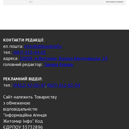
КОНТАКТИ РЕДАКЦІЇ:
ел. пошта:
info@zhitomir.info
тел.:
(067) 410-44-05
адреса:
10008, м.Житомир, Велика Бердичівська, 19
головний редактор:
Тамара Коваль
РЕКЛАМНИЙ ВІДДІЛ:
тел.:
(0412) 47-00-47
,
(067) 412-63-04
Сайт належить Товариству
з обмеженою
відповідальністю
"Інформаційна Агенція
Житомир Інфо". Код
ЄДРПОУ 33732896