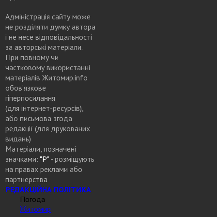
Адміністрація сайту може
не розділяти думку автора
і не несе відповідальності
за авторські матеріали.
При повному чи
частковому використанні
матеріалів Житомир.info
обов’язкове
гіперпосилання
(для інтернет-ресурсів),
або письмова згода
редакції (для друкованих
видань)
Матеріали, позначені
значками:
"Р"
- розміщують
на правах реклами або
партнерства
РЕДАКЦІЙНА ПОЛІТИКА
Погода
Житомир