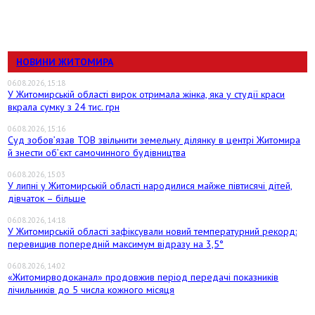
НОВИНИ ЖИТОМИРА
06.08.2026, 15:18
У Житомирській області вирок отримала жінка, яка у студії краси
вкрала сумку з 24 тис. грн
06.08.2026, 15:16
Суд зобов’язав ТОВ звільнити земельну ділянку в центрі Житомира
й знести об’єкт самочинного будівництва
06.08.2026, 15:03
У липні у Житомирській області народилися майже півтисячі дітей,
дівчаток – більше
06.08.2026, 14:18
У Житомирській області зафіксували новий температурний рекорд:
перевищив попередній максимум відразу на 3,5°
06.08.2026, 14:02
«Житомирводоканал» продовжив період передачі показників
лічильників до 5 числа кожного місяця