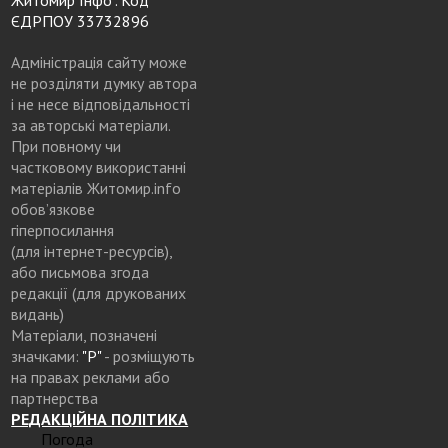
ЄДРПОУ 33732896
Адміністрація сайту може
не розділяти думку автора
і не несе відповідальності
за авторські матеріали.
При повному чи
частковому використанні
матеріалів Житомир.info
обов’язкове
гіперпосилання
(для інтернет-ресурсів),
або письмова згода
редакції (для друкованих
видань)
Матеріали, позначені
значками:
"Р"
- розміщують
на правах реклами або
партнерства
РЕДАКЦІЙНА ПОЛІТИКА
Погода