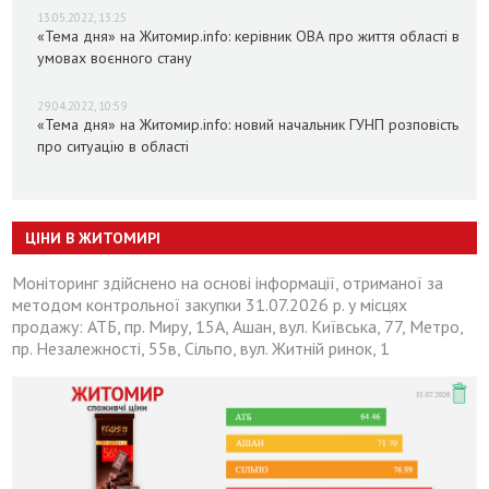
13.05.2022, 13:25
«Тема дня» на Житомир.info: керівник ОВА про життя області в
умовах воєнного стану
29.04.2022, 10:59
«Тема дня» на Житомир.info: новий начальник ГУНП розповість
про ситуацію в області
ЦІНИ В ЖИТОМИРІ
Моніторинг здійснено на основі інформації, отриманої за
методом контрольної закупки 31.07.2026 р. у місцях
продажу: АТБ, пр. Миру, 15А, Ашан, вул. Київська, 77, Метро,
пр. Незалежності, 55в, Сільпо, вул. Житній ринок, 1