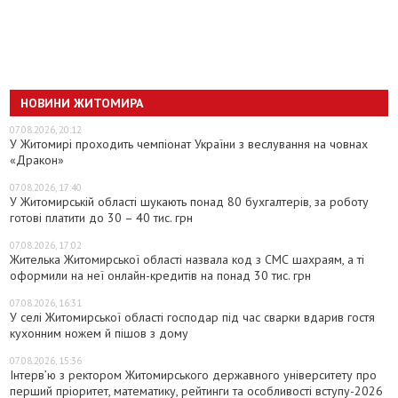
НОВИНИ ЖИТОМИРА
07.08.2026, 20:12
У Житомирі проходить чемпіонат України з веслування на човнах
«Дракон»
07.08.2026, 17:40
У Житомирській області шукають понад 80 бухгалтерів, за роботу
готові платити до 30 – 40 тис. грн
07.08.2026, 17:02
Жителька Житомирської області назвала код з СМС шахраям, а ті
оформили на неї онлайн-кредитів на понад 30 тис. грн
07.08.2026, 16:31
У селі Житомирської області господар під час сварки вдарив гостя
кухонним ножем й пішов з дому
07.08.2026, 15:36
Інтерв’ю з ректором Житомирського державного університету про
перший пріоритет, математику, рейтинги та особливості вступу-2026