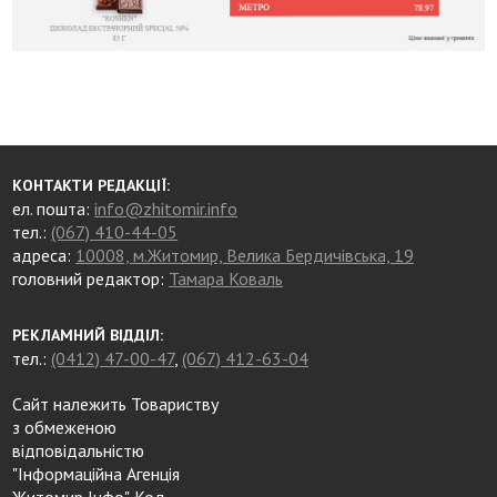
КОНТАКТИ РЕДАКЦІЇ:
ел. пошта:
info@zhitomir.info
тел.:
(067) 410-44-05
адреса:
10008, м.Житомир, Велика Бердичівська, 19
головний редактор:
Тамара Коваль
РЕКЛАМНИЙ ВІДДІЛ:
тел.:
(0412) 47-00-47
,
(067) 412-63-04
Сайт належить Товариству
з обмеженою
відповідальністю
"Інформаційна Агенція
Житомир Інфо". Код