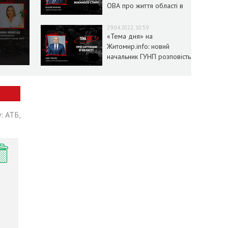
ОВА про життя області в
умовах воєнного стану
29.04.2022, 10:59
«Тема дня» на
Житомир.info: новий
начальник ГУНП розповість
про ситуацію в області
: АТБ,