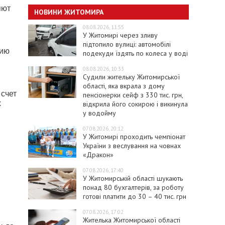
яют
НОВИНИ ЖИТОМИРА
08.08.2026, 11:55
У Житомирі через зливу
підтопило вулиці: автомобілі
нию
подекуди їздять по колеса у воді
08.08.2026, 10:33
Судили жительку Житомирської
області, яка вкрала з дому
 счет
пенсіонерки сейф з 330 тис. грн,
х
відкрила його сокирою і викинула
у водойму
07.08.2026, 20:12
У Житомирі проходить чемпіонат
.
України з веслування на човнах
«Дракон»
07.08.2026, 17:40
У Житомирській області шукають
понад 80 бухгалтерів, за роботу
готові платити до 30 – 40 тис. грн
07.08.2026, 17:02
Жителька Житомирської області