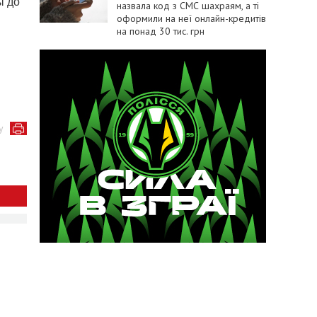
ы до
назвала код з СМС шахраям, а ті
оформили на неї онлайн-кредитів
на понад 30 тис. грн
у