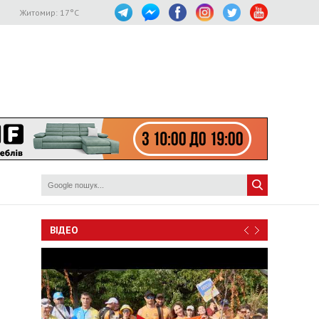
Житомир:
17
°C
ВІДЕО