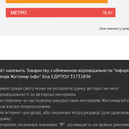
йт належить Товариству з обмеженою відповідальністю "Інформ
енція Житомир Інфо". Код ЄДРПОУ 33732896
міністрація сайту може не розділяти думку автора і не несе
дповідальності за авторські матеріали.
и повному чи частковому використанні матеріалів Житомир.info
ов’язкове гіперпосилання
ля інтернет-ресурсів), або письмова згода редакції (для друкова
дань)
теріали, позначені значками:
"Р"
- розміщують на правах реклам