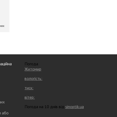
аційна
Погода
Житомир
вологість:
тиск:
вітер:
них
Погода на 10 днів від
sinoptik.ua
и або