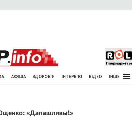
КА
АФІША
ЗДОРОВ'Я
ІНТЕРВ'Ю
ВІДЕО
ІНШЕ
 Ющенко: «Дапашливы!»