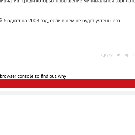
ициатив, среди которых повышение минимальной зарплат
 бюджет на 2008 год, если в нем не будет учтены его
Друкувати сторінк
 browser console to find out why.