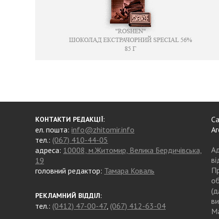
Са
КОНТАКТИ РЕДАКЦІЇ:
ел. пошта:
info@zhitomir.info
Аг
тел.:
(067) 410-44-05
Ад
адреса:
10008, м.Житомир, Велика Бердичівська,
ві
19
Пр
головний редактор:
Тамара Коваль
об
(д
РЕКЛАМНИЙ ВІДДІЛ:
ви
тел.:
(0412) 47-00-47
,
(067) 412-63-04
Ма