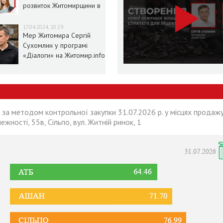
розвиток Житомирщини в
умовах воєнного стану
17.04.2024, 10:29
Мер Житомира Сергій
Сухомлин у програмі
«Діалоги» на Житомир.info
 за методом контрольної закупки 31.07.2026 р. у місцях продажу
лежності, 55в, Сільпо, вул. Житній ринок, 1