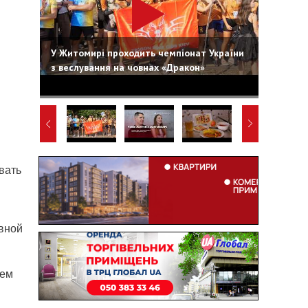
У Житомирі проходить чемпіонат України
з веслування на човнах «Дракон»
вать
вной
чем