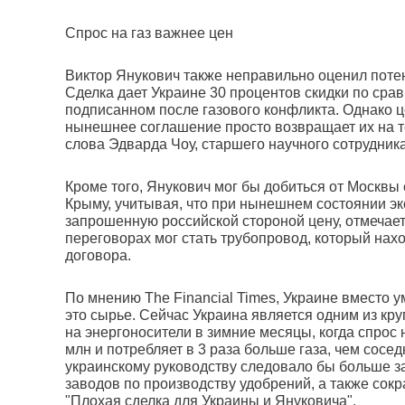
Спрос на газ важнее цен
Виктор Янукович также неправильно оценил поте
Сделка дает Украине 30 процентов скидки по сра
подписанном после газового конфликта. Однако це
нынешнее соглашение просто возвращает их на т
слова Эдварда Чоу, старшего научного сотрудник
Кроме того, Янукович мог бы добиться от Москвы 
Крыму, учитывая, что при нынешнем состоянии эк
запрошенную российской стороной цену, отмечае
переговорах мог стать трубопровод, который нах
договора.
По мнению The Financial Times, Украине вместо у
это сырье. Сейчас Украина является одним из кру
на энергоносители в зимние месяцы, когда спрос 
млн и потребляет в 3 раза больше газа, чем сосе
украинскому руководству следовало бы больше з
заводов по производству удобрений, а также сокр
"Плохая сделка для Украины и Януковича".