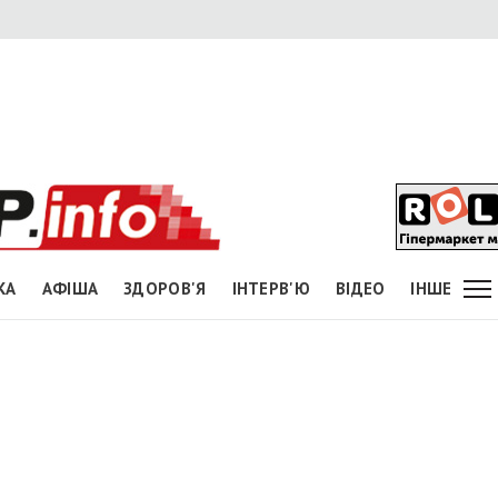
КА
АФІША
ЗДОРОВ'Я
ІНТЕРВ'Ю
ВІДЕО
ІНШЕ