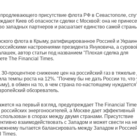
 продлевающего присутствие флота РФ в Севастополе, спу
ают Киев об опасности сделки с Москвой: она не принесе
во западных партнеров и расшатает единство самой страны
ского флота в Крыму, ратифицированное Россией и Украин
российскими настроениями президента Януковича, а сурово
лашек, автор статьи под названием "Плохая сделка для
те The Financial Times.
а 30-процентное снижение цен на российский газ в тяжелые
ла темпы роста на 12%. "Почему бы не дать России то, что 
му), в обмен на то, в чем страна по-настоящему нуждается"
вропейский обозреватель.
кажется на первый взгляд, предупреждает The Financial Time
 российских энергоносителей, а Москве дает эффективный
использован в спорах между двумя странами. Присутствие
ктивно взаимодействовать с Западом и может свести на не
прежнему пытается балансировать между Западом и Россией
l Times.