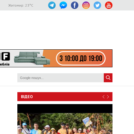
Житомир:
23
°C
ВІДЕО