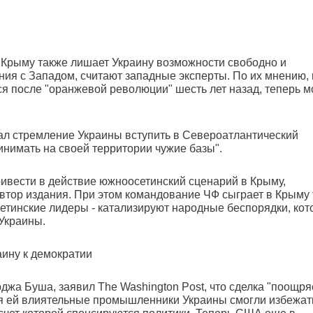
 Крыму также лишает Украину возможности свободно и
ия с Западом, считают западные эксперты. По их мнению,
я после "оранжевой революции" шесть лет назад, теперь м
вал стремление Украины вступить в Североатлантический
нимать на своей территории чужие базы".
ривести в действие южноосетинский сценарий в Крыму,
втор издания. При этом командование ЧФ сыграет в Крыму 
етинские лидеры - катализируют народные беспорядки, ко
 Украины.
ину к демократии
жа Буша, заявил The Washington Post, что сделка "поощря
ря ей влиятельные промышленники Украины смогли избежат