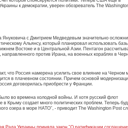
счет которой спонсируются политики. Теперь США еще в
 Украины к демократии, уверен обозреватель The Washingto
ора Януковича с Дмитрием Медведевым значительно осложни
нтическому Альянсу, который планировал использовать баз
ижнем Востоке и в Центральной Азии. Пентагон рассчитыв
, направленного против Ирана, на военных кораблях в Чер
кт, что Россия намерена усилить свое влияние на Черном 
дится в плачевном состоянии. Причем основой модернизац
Россия договорилась приобрести у Франции.
было во времена холодной войны. И хотя русский флот
е в Крыму создает много политических проблем. Теперь буд
ого озера в море НАТО", - приводит The Washington Post с
ая Рада Украины приняла закон "О ратификации соглашени