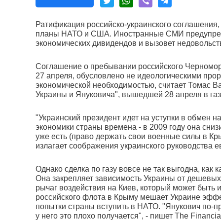
Ратификация российско-украинского соглашения,
планы НАТО и США. Иностранные СМИ предупрежд
экономических дивидендов и вызовет недовольст
Соглашение о пребывании российского Черномор
27 апреля, обусловлено не идеологическими про
экономической необходимостью, считает Томас Ва
Украины и Януковича", вышедшей 28 апреля в газе
"Украинский президент идет на уступки в обмен н
экономики страны времена - в 2009 году она снизи
уже есть (право держать свои военные силы в Кры
излагает соображения украинского руководства е
Однако сделка по газу вовсе не так выгодна, как 
Она закрепляет зависимость Украины от дешевых
рычаг воздействия на Киев, который может быть 
российского флота в Крыму мешает Украине эффе
попытки страны вступить в НАТО. "Янукович по-
у него это плохо получается", - пишет The Financia