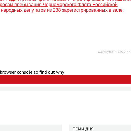
просам пребывания Черноморского флота Российской
 народных депутатов из 238 зарегистрированных в зале
.
Друкувати сторінк
 browser console to find out why.
ТЕМИ ДНЯ