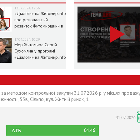
12.07.2024, 12:36
«Діалоги» на Житомир.info
про регіональний
розвиток Житомирщини в
умовах воєнного стану
17.04.2024, 10:29
Мер Житомира Сергій
Сухомлин у програмі
«Діалоги» на Житомир.info
 за методом контрольної закупки 31.07.2026 р. у місцях продажу
лежності, 55в, Сільпо, вул. Житній ринок, 1