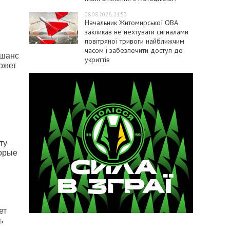
08.08.2026, 21:53
Начальник Житомирської ОВА
закликав не нехтувати сигналами
повітряної тривоги найближчим
часом і забезпечити доступ до
 шанс
укриттів
ожет
ту
торые
ет
ь