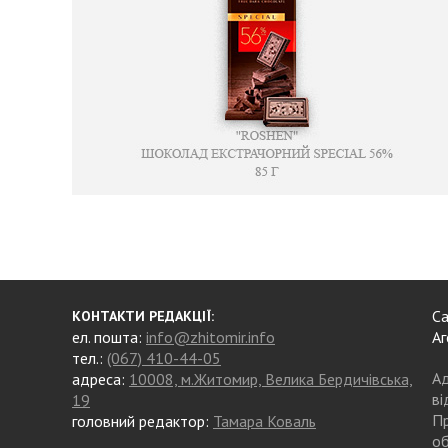
Са
КОНТАКТИ РЕДАКЦІЇ:
ел. пошта:
info@zhitomir.info
Аг
тел.:
(067) 410-44-05
Ад
адреса:
10008, м.Житомир, Велика Бердичівська,
ві
19
Пр
головний редактор:
Тамара Коваль
об