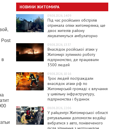
НОВИНИ ЖИТОМИРА
09.08.2026, 14:09
Під час російських обстрілів
отримала опіки житомирянка, ще
вой,
двоє жителів району
лікуватимуться амбулаторно
 Post
09.08.2026, 13:37
Внаслідок російської атаки у
Житомирі зупинило роботу
підприємство, де працювали
 в
3500 людей
09.08.2026, 10:16
и
Троє людей постраждали
внаслідок атаки рф по
Житомирській громаді: є влучання
у цивільну інфраструктуру,
на
підприємства і будинок
атит
900
08.08.2026, 22:06
У райцентрі Житомирської області
рятувальники допомогли водійці
татьи
вибратися з авто, понівеченого
після зіткнення з мотоциклом