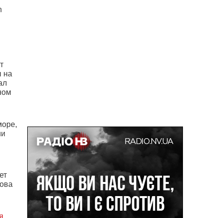
n
т
ы на
ал
ном
море,
ии
ет
лова
я