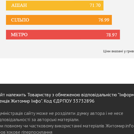
йт належить Товариству з обмеженою відповідальністю "Інформ
енція Житомир Інфо". Код ЄДРПОУ 33732896
міністрація сайту може не розділяти думку автора і не несе
дповідальності за авторські матеріали.
и повному чи частковому використанні матеріалів Житомир.info
ов’язкове гіперпосилання