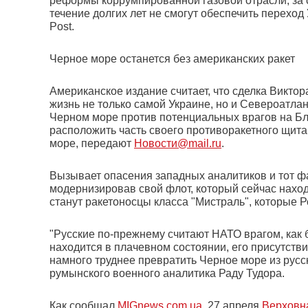
реформы коррумпированной газовой отрасли, за 
течение долгих лет не смогут обеспечить переход
Post.
Черное море останется без американских ракет
Американское издание считает, что сделка Викт
жизнь не только самой Украине, но и Североатла
Черном море против потенциальных врагов на Бл
расположить часть своего противоракетного щита
море, передают
Новости@mail.ru
.
Вызывает опасения западных аналитиков и тот фа
модернизировав свой флот, который сейчас нахо
станут ракетоносцы класса "Мистраль", которые 
"Русские по-прежнему считают НАТО врагом, как 
находится в плачевном состоянии, его присутстви
намного труднее превратить Черное море из русск
румынского военного аналитика Раду Тудора.
Как сообщал
MIGnews.com.ua
, 27 апреля
Верховн