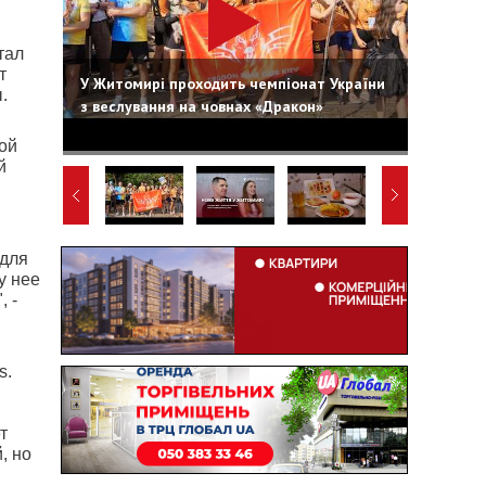
тал
т
У Житомирі проходить чемпіонат України
.
з веслування на човнах «Дракон»
ой
й
 для
у нее
, -
s.
т
, но