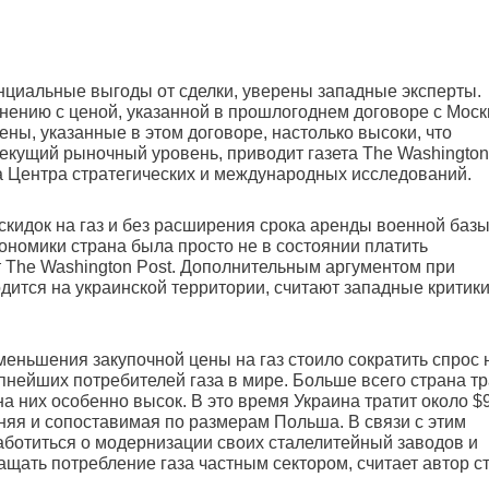
нциальные выгоды от сделки, уверены западные эксперты.
внению с ценой, указанной в прошлогоднем договоре с Моск
ны, указанные в этом договоре, настолько высоки, что
екущий рыночный уровень, приводит газета The Washington
а Центра стратегических и международных исследований.
скидок на газ и без расширения срока аренды военной базы
ономики страна была просто не в состоянии платить
т The Washington Post. Дополнительным аргументом при
одится на украинской территории, считают западные критик
меньшения закупочной цены на газ стоило сократить спрос 
пнейших потребителей газа в мире. Больше всего страна тр
на них особенно высок. В это время Украина тратит около $
дняя и сопоставимая по размерам Польша. В связи с этим
аботиться о модернизации своих сталелитейный заводов и
ащать потребление газа частным сектором, считает автор с