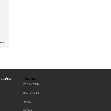
аційна
Погода
Житомир
вологість:
тиск:
вітер: