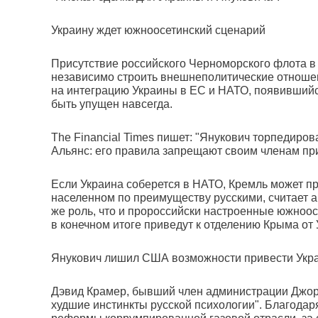
Украину ждет южноосетинский сценарий
Присутствие российского Черноморского флота в
независимо строить внешнеполитические отношен
на интеграцию Украины в ЕС и НАТО, появившийс
быть упущен навсегда.
The Financial Times пишет: "Янукович торпедиро
Альянс: его правила запрещают своим членам при
Если Украина соберется в НАТО, Кремль может п
населенном по преимуществу русскими, считает а
же роль, что и пророссийски настроенные южноос
в конечном итоге приведут к отделению Крыма от
Янукович лишил США возможности привести Укра
Дэвид Крамер, бывший член администрации Джорд
худшие инстинкты русской психологии". Благода