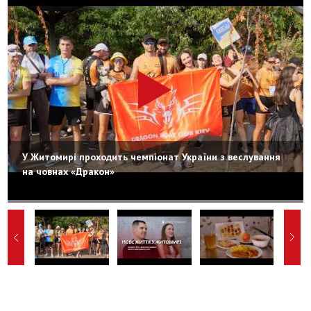
У Житомирі проходить чемпіонат України з веслування
на човнах «Дракон»