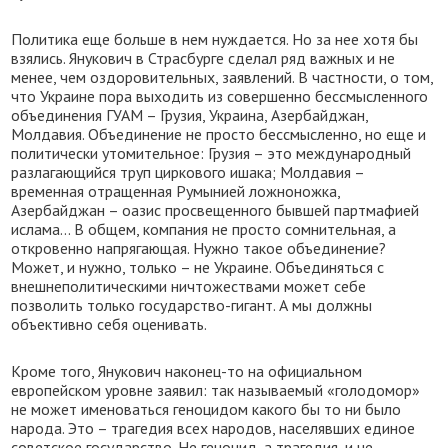
Политика еще больше в нем нуждается. Но за нее хотя бы
взялись. Янукович в Страсбурге сделал ряд важных и не
менее, чем оздоровительных, заявлений. В частности, о том,
что Украине пора выходить из совершенно бессмысленного
объединения ГУАМ – Грузия, Украина, Азербайджан,
Молдавия. Объединение не просто бессмысленно, но еще и
политически утомительное: Грузия – это международный
разлагающийся труп циркового ишака; Молдавия –
временная отращенная Румынией ложноножка,
Азербайджан – оазис просвещенного бывшей партмафией
ислама… В общем, компания не просто сомнительная, а
откровенно напрягающая. Нужно такое объединение?
Может, и нужно, только – не Украине. Объединяться с
внешнеполитическими ничтожествами может себе
позволить только государство-гигант. А мы должны
объективно себя оценивать.
Кроме того, Янукович наконец-то на официальном
европейском уровне заявил: так называемый «голодомор»
не может именоваться геноцидом какого бы то ни было
народа. Это – трагедия всех народов, населявших единое
советское государство. Не геноцид, а трагедия, и не