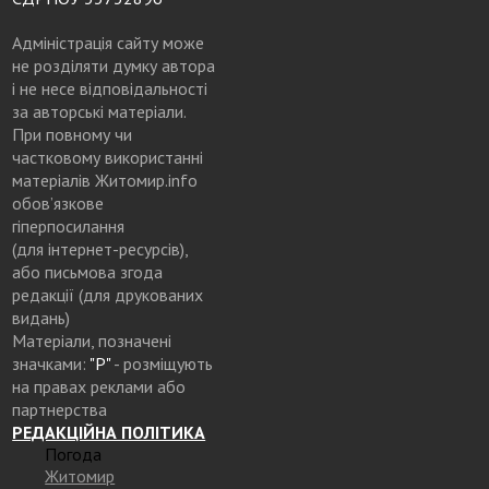
Адміністрація сайту може
не розділяти думку автора
і не несе відповідальності
за авторські матеріали.
При повному чи
частковому використанні
матеріалів Житомир.info
обов’язкове
гіперпосилання
(для інтернет-ресурсів),
або письмова згода
редакції (для друкованих
видань)
Матеріали, позначені
значками:
"Р"
- розміщують
на правах реклами або
партнерства
РЕДАКЦІЙНА ПОЛІТИКА
Погода
Житомир