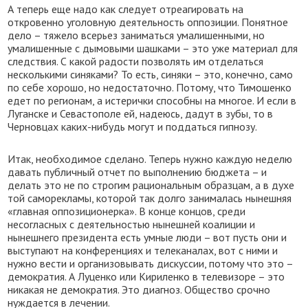
А теперь еще надо как следует отреагировать на
откровенно уголовную деятельность оппозиции. Понятное
дело – тяжело всерьез заниматься умалишенными, но
умалишенные с дымовыми шашками – это уже материал для
следствия. С какой радости позволять им отделаться
несколькими синяками? То есть, синяки – это, конечно, само
по себе хорошо, но недостаточно. Потому, что Тимошенко
едет по регионам, а истерички способны на многое. И если в
Луганске и Севастополе ей, надеюсь, дадут в зубы, то в
Черновцах каких-нибудь могут и поддаться гипнозу.
Итак, необходимое сделано. Теперь нужно каждую неделю
давать публичный отчет по выполнению бюджета – и
делать это не по строгим рациональным образцам, а в духе
той саморекламы, которой так долго занималась нынешняя
«главная оппозиционерка». В конце концов, среди
несогласных с деятельностью нынешней коалиции и
нынешнего президента есть умные люди – вот пусть они и
выступают на конференциях и телеканалах, вот с ними и
нужно вести и организовывать дискуссии, потому что это –
демократия. А Луценко или Кириленко в телевизоре – это
никакая не демократия. Это диагноз. Общество срочно
нуждается в лечении.