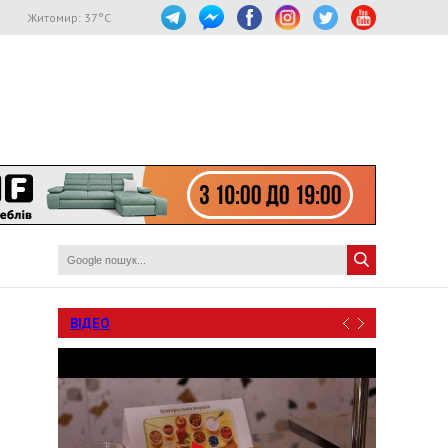
Житомир:
37
°C
ВІДЕО