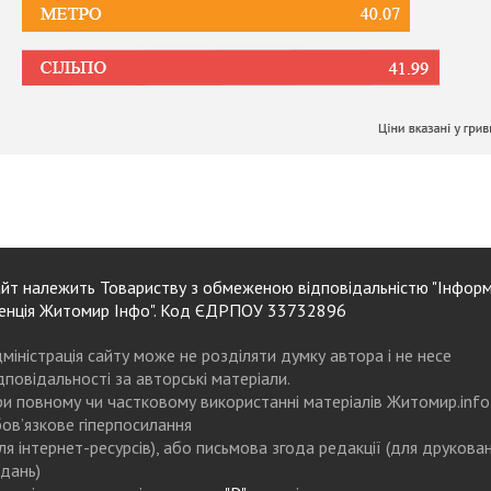
йт належить Товариству з обмеженою відповідальністю "Інформ
енція Житомир Інфо". Код ЄДРПОУ 33732896
міністрація сайту може не розділяти думку автора і не несе
дповідальності за авторські матеріали.
и повному чи частковому використанні матеріалів Житомир.info
ов’язкове гіперпосилання
ля інтернет-ресурсів), або письмова згода редакції (для друкова
дань)