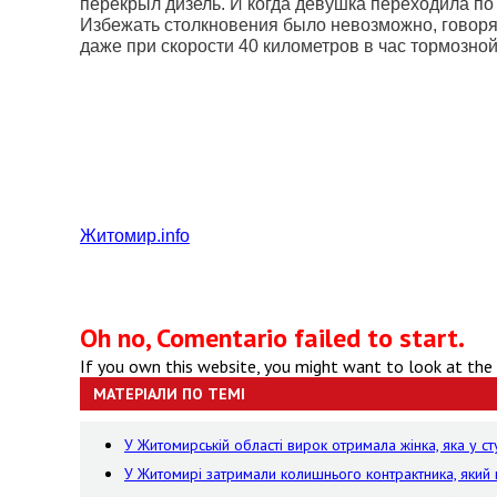
перекрыл дизель. И когда девушка переходила по п
Избежать столкновения было невозможно, говоря
даже при скорости
40 километров
в час тормозной
Житомир.
info
Oh no, Comentario failed to start.
If you own this website, you might want to look at the
МАТЕРІАЛИ ПО ТЕМІ
У Житомирській області вирок отримала жінка, яка у сту
У Житомирі затримали колишнього контрактника, яки