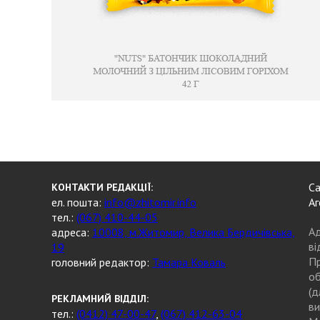
Са
КОНТАКТИ РЕДАКЦІЇ:
ел. пошта:
info@zhitomir.info
Аг
тел.:
(067) 410-44-05
Ад
адреса:
10008, м.Житомир, Велика Бердичівська,
ві
19
Пр
головний редактор:
Тамара Коваль
об
(д
РЕКЛАМНИЙ ВІДДІЛ:
ви
тел.:
(0412) 47-00-47
,
(067) 412-63-04