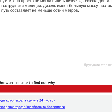
утям, она просто не могла видеть дизеля», - сказал Довгал
т сотрудники милиции. Дизель имеет большую массу, поэто
 путь составляет не меньше сотни метров.
Друкувати сторінк
 browser console to find out why.
дії краси вкрала сумку з 24 тис. грн
й продавав трофейну зброю та боєприпаси