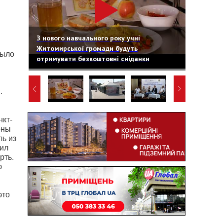
З нового навчального року учні
Житомирської громади будуть
было
отримувати безкоштовні сніданки
.
нкт-
оны
ль из
щил
рть.
ю
это