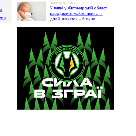
06.08.2026, 15:03
У липні у Житомирській області
ок
народилися майже півтисячі
рми
дітей, дівчаток – більше