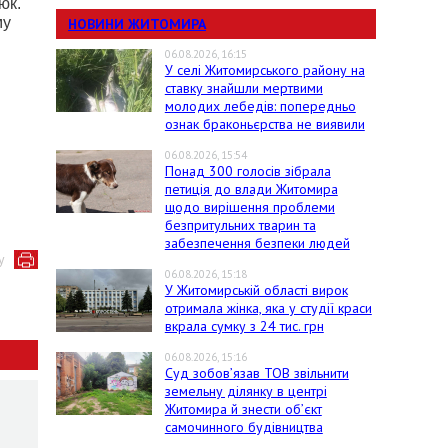
юк.
му
НОВИНИ ЖИТОМИРА
06.08.2026, 16:15
У селі Житомирського району на
ставку знайшли мертвими
молодих лебедів: попередньо
ознак браконьєрства не виявили
06.08.2026, 15:54
Понад 300 голосів зібрала
петиція до влади Житомира
щодо вирішення проблеми
безпритульних тварин та
забезпечення безпеки людей
у
06.08.2026, 15:18
У Житомирській області вирок
отримала жінка, яка у студії краси
вкрала сумку з 24 тис. грн
06.08.2026, 15:16
Суд зобов’язав ТОВ звільнити
земельну ділянку в центрі
Житомира й знести об’єкт
самочинного будівництва