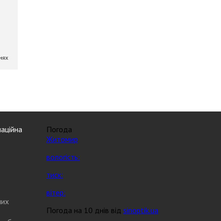
аційна
Погода
Житомир
вологість:
тиск:
вітер:
них
Погода на 10 днів від
sinoptik.ua