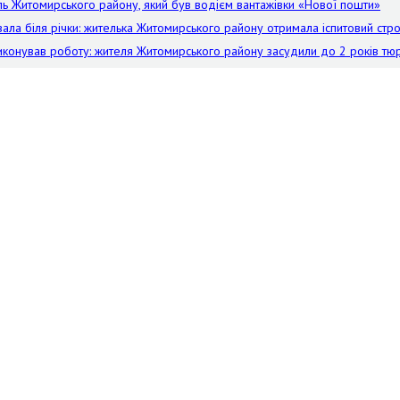
ель Житомирського району, який був водієм вантажівки «Нової пошти»
ала біля річки: жителька Житомирського району отримала іспитовий стр
виконував роботу: жителя Житомирського району засудили до 2 років тю