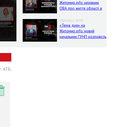
Житомир.info: керівник
ОВА про життя області в
умовах воєнного стану
29.04.2022, 10:59
«Тема дня» на
Житомир.info: новий
начальник ГУНП розповість
про ситуацію в області
: АТБ,