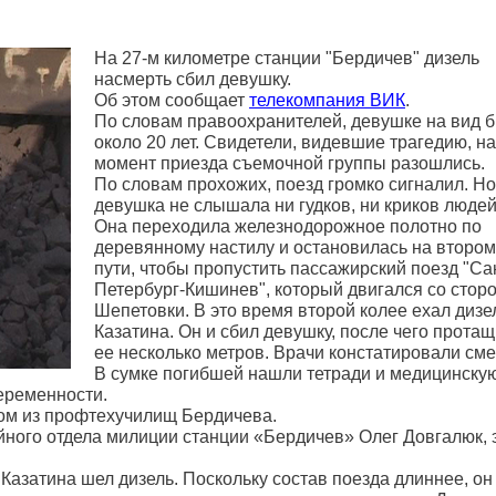
На 27-м километре станции "Бердичев" дизель
насмерть сбил девушку.
Об этом сообщает
телекомпания ВИК
.
По словам правоохранителей, девушке на вид 
около 20 лет. Свидетели, видевшие трагедию, на
момент приезда съемочной группы разошлись.
По словам прохожих, поезд громко сигналил. Но
девушка не слышала ни гудков, ни криков людей
Она переходила железнодорожное полотно по
деревянному настилу и остановилась на втором
пути, чтобы пропустить пассажирский поезд "Са
Петербург-Кишинев", который двигался со стор
Шепетовки. В это время второй колее ехал дизе
Казатина. Он и сбил девушку, после чего прота
ее несколько метров. Врачи констатировали сме
В сумке погибшей нашли тетради и медицинску
беременности.
ном из профтехучилищ Бердичева.
ного отдела милиции станции «Бердичев» Олег Довгалюк, 
Казатина шел дизель. Поскольку состав поезда длиннее, он