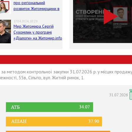
про регіональний
розвиток Житомирщини в
умовах воєнного стану
17.04.2024, 10:29
Мер Житомира Сергій
Сухомлин у програмі
«Діалоги» на Житомир.info
 за методом контрольної закупки 31.07.2026 р. у місцях продажу
лежності, 55в, Сільпо, вул. Житній ринок, 1