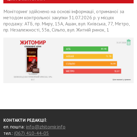
Моніторинг здійснено на основі інформації, отриманої за
методом контрольної закупки 31.07.2026 р. у місцях
продажу: АТБ, пр. Миру, 15А, Ашан, вул. Київська, 77, Метро,
пр. Незалежності, 55в, Сільпо, вул. Житній ринок, 1
КОНТАКТИ РЕДАКЦІЇ:
ел. пошта:
info@zhitomir.info
тел.:
(067) 410-44-05