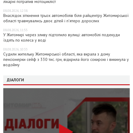
лікарні потрапив мотоцикліст
08.08.2026, 12:38
Внаслідок зіткнення трьох автомобілів біля райцентру Житомирської
області травмувались двоє дітей і пʼятеро дорослих
08.08.2026, 11:55
У Житомирі через зливу підтопило вулиці: автомобілі подекуди
їздять по колеса у воді
08.08.2026, 10:33
Судили жительку Житомирської області, яка вкрала з дому
пенсіонерки сейф з 330 тис. грн, відкрила його сокирою і викинула у
водойму
ДІАЛОГИ