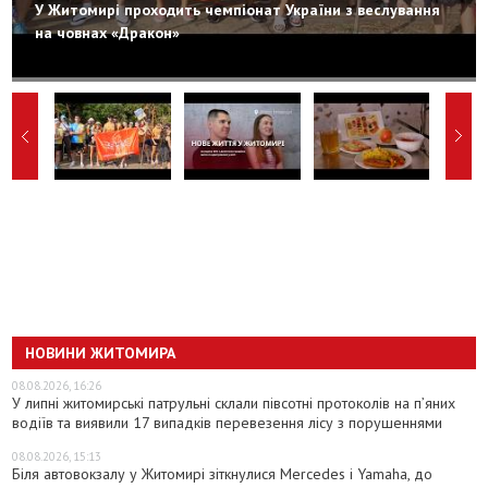
У Житомирі проходить чемпіонат України з веслування
на човнах «Дракон»
НОВИНИ ЖИТОМИРА
08.08.2026, 16:26
У липні житомирські патрульні склали півсотні протоколів на пʼяних
водіїв та виявили 17 випадків перевезення лісу з порушеннями
08.08.2026, 15:13
Біля автовокзалу у Житомирі зіткнулися Mercedes і Yamaha, до