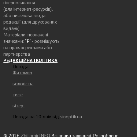
гіперпосилання
(для інтернет-ресурсів),
або письмова згода
редакції (для друкованих
видань)
Матеріали, позначені
значками:
"Р"
- розміщують
на правах реклами або
партнерства
РЕДАКЦІЙНА ПОЛІТИКА
Погода
Житомир
вологість:
тиск:
вітер:
Погода на 10 днів від
sinoptik.ua
© 2026
Zhitomir.INFO
Всі права захищені. Розроблено