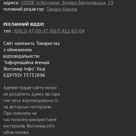
адреса:
10008, м.Житомир, Велика Бердичівська, 19
головний редактор:
Тамара Коваль
РЕКЛАМНИЙ ВІДДІЛ:
тел.:
(0412) 47-00-47
,
(067) 412-63-04
Сайт належить Товариству
з обмеженою
відповідальністю
"Інформаційна Агенція
Житомир Інфо". Код
ЄДРПОУ 33732896
Адміністрація сайту може
не розділяти думку автора
і не несе відповідальності
за авторські матеріали.
При повному чи
частковому використанні
матеріалів Житомир.info
обов’язкове