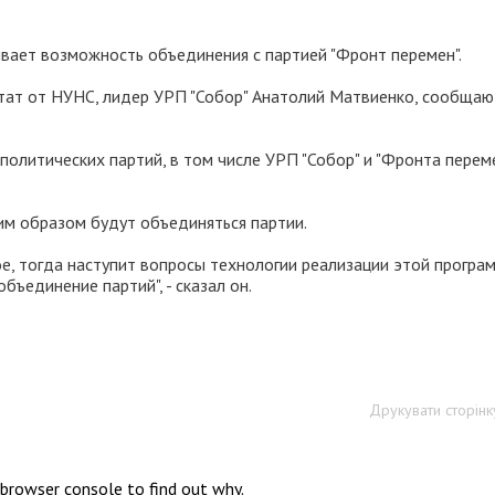
ивает возможность объединения с партией "Фронт перемен".
утат от НУНС, лидер УРП "Собор" Анатолий Матвиенко, сообщаю
олитических партий, в том числе УРП "Собор" и "Фронта перемен
им образом будут объединяться партии.
е, тогда наступит вопросы технологии реализации этой програ
объединение партий", - сказал он.
Друкувати сторінк
 browser console to find out why.