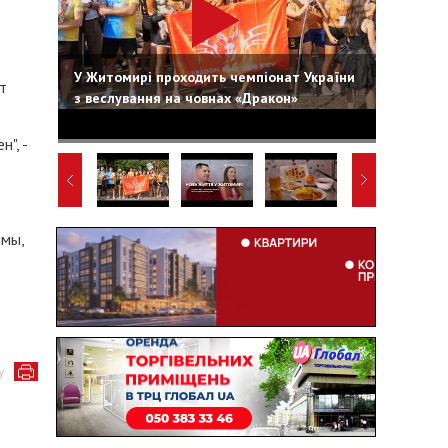
У Житомирі проходить чемпіонат України
т
з веслування на човнах «Дракон»
", -
ммы,
у