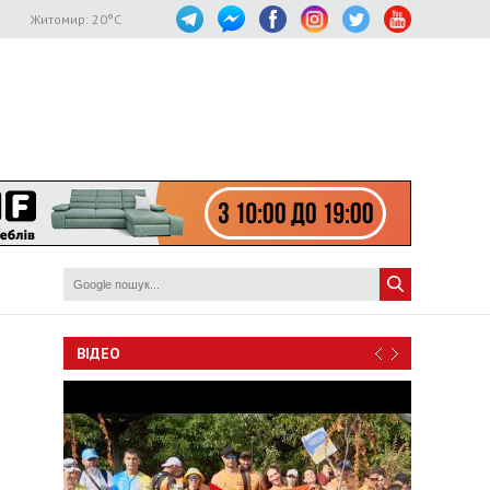
Житомир:
20
°C
ВІДЕО