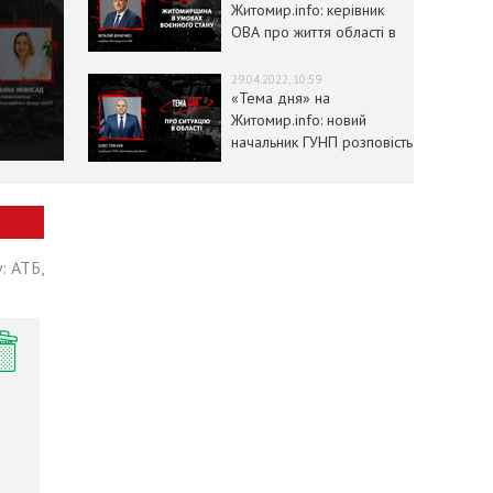
Житомир.info: керівник
ОВА про життя області в
умовах воєнного стану
29.04.2022, 10:59
«Тема дня» на
Житомир.info: новий
начальник ГУНП розповість
про ситуацію в області
: АТБ,