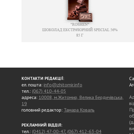
Са
КОНТАКТИ РЕДАКЦІЇ:
ел. пошта:
info@zhitomir.info
Аг
тел.:
(067) 410-44-05
Ад
адреса:
10008, м.Житомир, Велика Бердичівська,
ві
19
Пр
головний редактор:
Тамара Коваль
об
(д
РЕКЛАМНИЙ ВІДДІЛ:
ви
тел.:
(0412) 47-00-47
,
(067) 412-63-04