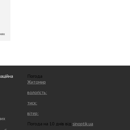
аційна
Погода
Житомир
вологість:
тиск:
вітер:
них
Погода на 10 днів від
sinoptik.ua