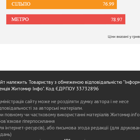
йт належить Товариству з обмеженою відповідальністю "Інформ
енція Житомир Інфо". Код ЄДРПОУ 33732896
міністрація сайту може не розділяти думку автора і не несе
дповідальності за авторські матеріали.
и повному чи частковому використанні матеріалів Житомир.info
ов’язкове гіперпосилання
ля інтернет-ресурсів), або письмова згода редакції (для друкова
дань)