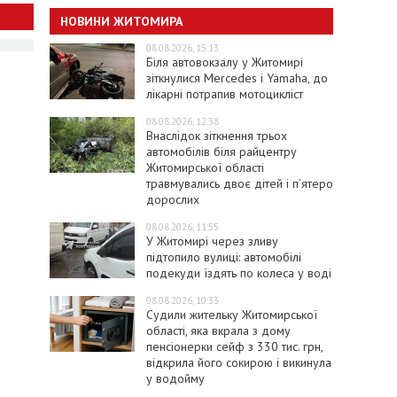
НОВИНИ ЖИТОМИРА
08.08.2026, 15:13
Біля автовокзалу у Житомирі
зіткнулися Mercedes і Yamaha, до
лікарні потрапив мотоцикліст
08.08.2026, 12:38
Внаслідок зіткнення трьох
автомобілів біля райцентру
Житомирської області
травмувались двоє дітей і пʼятеро
дорослих
08.08.2026, 11:55
У Житомирі через зливу
підтопило вулиці: автомобілі
подекуди їздять по колеса у воді
08.08.2026, 10:33
Судили жительку Житомирської
області, яка вкрала з дому
пенсіонерки сейф з 330 тис. грн,
відкрила його сокирою і викинула
у водойму