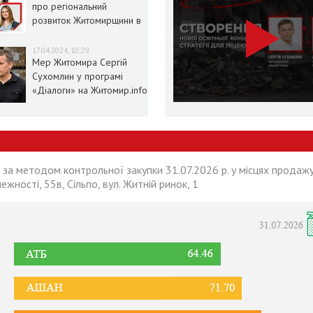
про регіональний
розвиток Житомирщини в
умовах воєнного стану
17.04.2024, 10:29
Мер Житомира Сергій
Сухомлин у програмі
«Діалоги» на Житомир.info
 за методом контрольної закупки 31.07.2026 р. у місцях продажу
лежності, 55в, Сільпо, вул. Житній ринок, 1