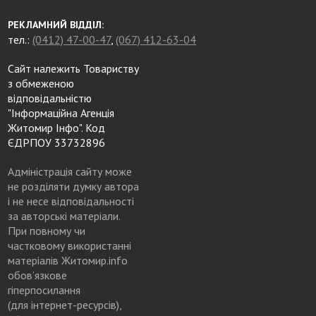
РЕКЛАМНИЙ ВІДДІЛ:
тел.:
(0412) 47-00-47
,
(067) 412-63-04
Сайт належить Товариству
з обмеженою
відповідальністю
"Інформаційна Агенція
Житомир Інфо". Код
ЄДРПОУ 33732896
Адміністрація сайту може
не розділяти думку автора
і не несе відповідальності
за авторські матеріали.
При повному чи
частковому використанні
матеріалів Житомир.info
обов’язкове
гіперпосилання
(для інтернет-ресурсів),