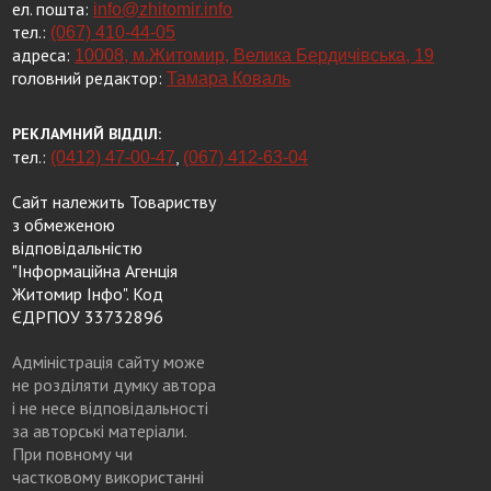
ел. пошта:
info@zhitomir.info
тел.:
(067) 410-44-05
адреса:
10008, м.Житомир, Велика Бердичівська, 19
головний редактор:
Тамара Коваль
РЕКЛАМНИЙ ВІДДІЛ:
тел.:
,
(0412) 47-00-47
(067) 412-63-04
Сайт належить Товариству
з обмеженою
відповідальністю
"Інформаційна Агенція
Житомир Інфо". Код
ЄДРПОУ 33732896
Адміністрація сайту може
не розділяти думку автора
і не несе відповідальності
за авторські матеріали.
При повному чи
частковому використанні