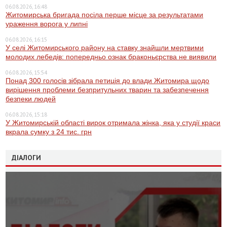
06.08.2026, 16:48
Житомирська бригада посіла перше місце за результатами
ураження ворога у липні
06.08.2026, 16:15
У селі Житомирського району на ставку знайшли мертвими
молодих лебедів: попередньо ознак браконьєрства не виявили
06.08.2026, 15:54
Понад 300 голосів зібрала петиція до влади Житомира щодо
вирішення проблеми безпритульних тварин та забезпечення
безпеки людей
06.08.2026, 15:18
У Житомирській області вирок отримала жінка, яка у студії краси
вкрала сумку з 24 тис. грн
ДІАЛОГИ