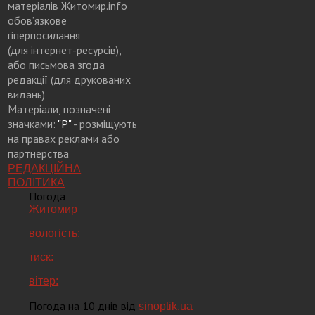
матеріалів Житомир.info
обов’язкове
гіперпосилання
(для інтернет-ресурсів),
або письмова згода
редакції (для друкованих
видань)
Матеріали, позначені
значками:
"Р"
- розміщують
на правах реклами або
партнерства
РЕДАКЦІЙНА
ПОЛІТИКА
Погода
Житомир
вологість:
тиск:
вітер:
Погода на 10 днів від
sinoptik.ua