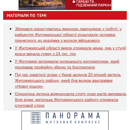
МАТЕРІАЛИ ПО ТЕМІ
Збирався користуватись іменною лампадкою у побуті: у
райцентрі Житомирської області розшукали чоловіка,
причетного до крадіжки з могили військового
У Житомирській області вирок отримала жінка, яка у студії
краси вкрала сумку з 24 тис. грн
У Житомирі затримали колишнього контрактника, який
продавав трофейну зброю та боєприпаси
Під час ракетної атаки у Києві загинув 20-річний житель
Житомирського району, який був водієм вантажівки
«Нової пошти»
Однорічна дитина відморозила стопу поки матір випивала
біля річки: жителька Житомирського району отримала
іспитовий строк