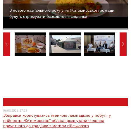
З нового навчального року учні Житомирської громади
будуть отримувати безкоштовні сніданки
НОВИНИ ЖИТОМИРА
06.08.2026, 17:28
Збирався користуватись іменною лампадкою у побуті: у
райцентрі Житомирської області розшукали чоловіка,
причетного до крадіжки з могили військового