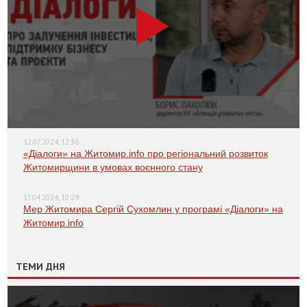
12.07.2024, 12:36
«Діалоги» на Житомир.info про регіональний розвиток
Житомирщини в умовах воєнного стану
17.04.2024, 10:29
Мер Житомира Сергій Сухомлин у програмі «Діалоги» на
Житомир.info
ТЕМИ ДНЯ